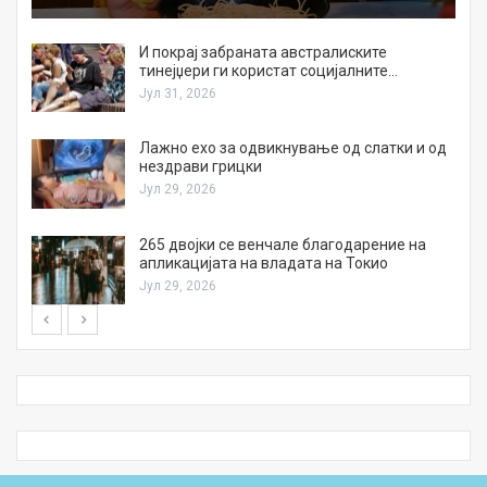
И покрај забраната австралиските
тинејџери ги користат социјалните…
Јул 31, 2026
Лажно ехо за одвикнување од слатки и од
нездрави грицки
Јул 29, 2026
а
265 двојки се венчале благодарение на
апликацијата на владата на Токио
Јул 29, 2026