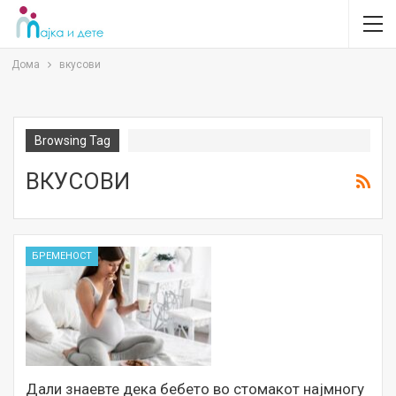
Дома
вкусови
Browsing Tag
ВКУСОВИ
БРЕМЕНОСТ
Дали знаевте дека бебето во стомакот најмногу