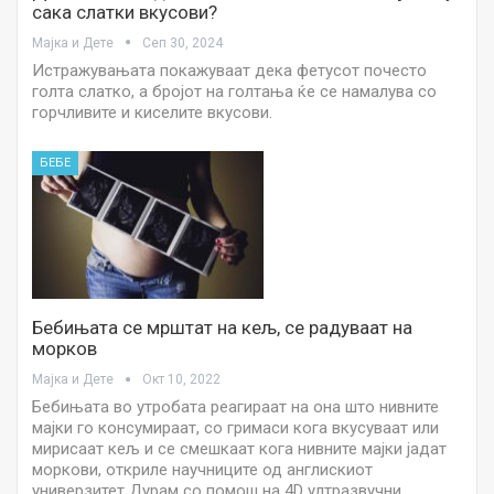
сака слатки вкусови?
Мајка и Дете
Сеп 30, 2024
Истражувањата покажуваат дека фетусот почесто
голта слатко, а бројот на голтања ќе се намалува со
горчливите и киселите вкусови.
БЕБЕ
Бебињата се мрштат на кељ, се радуваат на
морков
Мајка и Дете
Окт 10, 2022
Бебињата во утробата реагираат на она што нивните
мајки го консумираат, со гримаси кога вкусуваат или
мирисаат кељ и се смешкаат кога нивните мајки јадат
моркови, откриле научниците од англискиот
универзитет Дурам со помош на 4D ултразвучни…