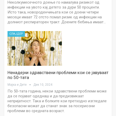
Неколкумесечното доење го намалува ризикот од
инфекции на увото кај детето за дури 50 проценти.
Исто така, новороденчињата кои се доени четири
месеци имаат 72 отсто помал ризик од инфекции на
долниот респираторен тракт. Доените бебиња имаат…
СЛАЈДЕР
Ненадејни здравствени проблеми кои се јавуваат
по 50-тата
Мајка и Дете
Дек 10, 2024
По 50-тата година, некои здравствени проблеми може
да се појават одеднаш и да предизвикаат
непријатност. Така и болките кои претходно изгледале
безопасни можат да станат знак за посериозни
проблеми во средната возраст.