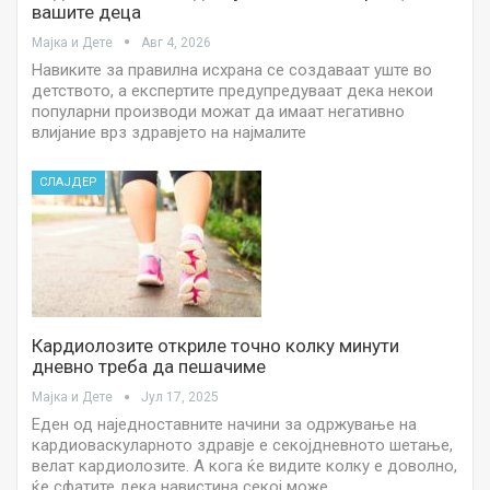
вашите деца
Мајка и Дете
Авг 4, 2026
Навиките за правилна исхрана се создаваат уште во
детството, а експертите предупредуваат дека некои
популарни производи можат да имаат негативно
влијание врз здравјето на најмалите
СЛАЈДЕР
Кардиолозите откриле точно колку минути
дневно треба да пешачиме
Мајка и Дете
Јул 17, 2025
Еден од наједноставните начини за одржување на
кардиоваскуларното здравје е секојдневното шетање,
велат кардиолозите. А кога ќе видите колку е доволно,
ќе сфатите дека навистина секој може