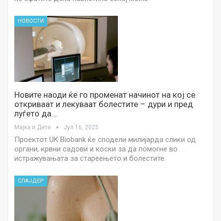
НОВОСТИ
Новите наоди ќе го променат начинот на кој се
откриваат и лекуваат болестите – дури и пред
луѓето да…
Мајка и Дете
Јул 16, 2025
Проектот UK Biobank ќе сподели милијарда слики од
органи, крвни садови и коски за да помогне во
истражувањата за стареењето и болестите.
СЛАЈДЕР