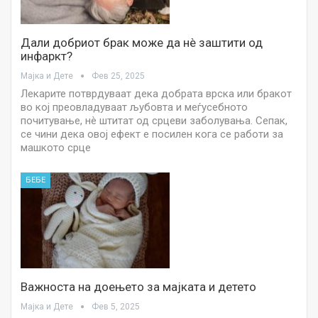
Дали добриот брак може да нè заштити од
инфаркт?
Мајка и Дете
Фев 25, 2025
Лекарите потврдуваат дека добрата врска или бракот
во кој преовладуваат љубовта и меѓусебното
почитување, нè штитат од срцеви заболувања. Сепак,
се чини дека овој ефект е посилен кога се работи за
машкото срце
БЕБЕ
Важноста на доењето за мајката и детето
Мајка и Дете
Фев 5, 2025