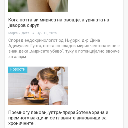
Кога потта ви мириса на овошје, а урината на
јаворов сируп!
Мајка и Дете
Јун 10, 2025
Според ендокринологот од Њујорк, д-р Дина
Адимулам-Гупта, потта со сладок мирис честопати не е
знак дека „мирисате убаво“, туку е потенцијално ѕвонче
за аларм.
НОВОСТИ
Премногу лекови, ултра-преработена храна и
премногу вакцини се главните виновници за
хроничните…