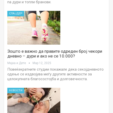
па дури и топли бранови.
СЛАЈДЕР
Зошто е важно да правите одреден број чекори
дневно – дури и ако не се 10.000?
Мајка и Дете
Мар 12, 2025
Повеќекратните студии покажале дека секојдневното
одење се издвојува меѓу другите активности за
целокупната благосостојба и долговечноста.
НОВОСТИ