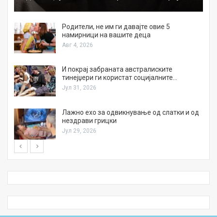
а
Родители, не им ги давајте овие 5
намирници на вашите деца
Авг 4, 2026
И покрај забраната австралиските
тинејџери ги користат социјалните…
Јул 31, 2026
Лажно ехо за одвикнување од слатки и од
нездрави грицки
Јул 29, 2026