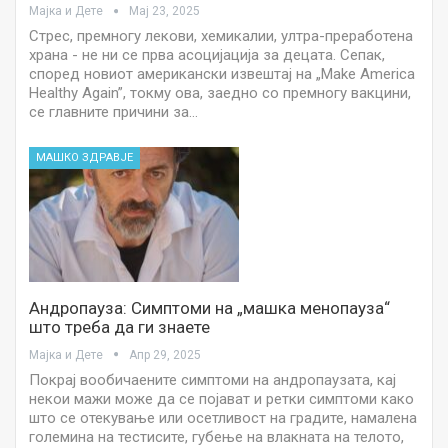
Мајка и Дете
Мај 23, 2025
Стрес, премногу лекови, хемикалии, ултра-преработена
храна - не ни се прва асоцијација за децата. Сепак,
според новиот американски извештај на „Make America
Healthy Again”, токму ова, заедно со премногу вакцини,
се главните причини за…
МАШКО ЗДРАВЈЕ
Андропауза: Симптоми на „машка менопауза“
што треба да ги знаете
Мајка и Дете
Апр 29, 2025
Покрај вообичаените симптоми на андропаузата, кај
некои мажи може да се појават и ретки симптоми како
што се отекување или осетливост на градите, намалена
големина на тестисите, губење на влакната на телото,