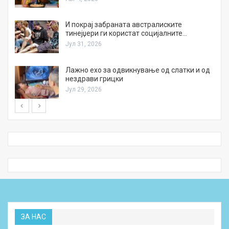
И покрај забраната австралиските
тинејџери ги користат социјалните…
Јул 31, 2026
Лажно ехо за одвикнување од слатки и од
нездрави грицки
Јул 29, 2026
ЗА НАС