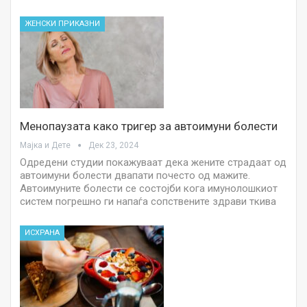
ЖЕНСКИ ПРИКАЗНИ
Менопаузата како тригер за автоимуни болести
Мајка и Дете
Дек 23, 2024
Одредени студии покажуваат дека жените страдаат од
автоимуни болести двапати почесто од мажите.
Автоимуните болести се состојби кога имунолошкиот
систем погрешно ги напаѓа сопствените здрави ткива
ИСХРАНА