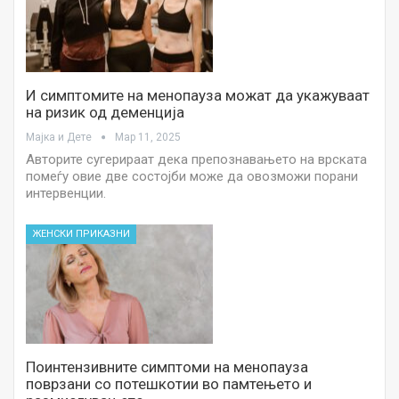
И симптомите на менопауза можат да укажуваат
на ризик од деменција
Мајка и Дете
Мар 11, 2025
Авторите сугерираат дека препознавањето на врската
помеѓу овие две состојби може да овозможи порани
интервенции.
ЖЕНСКИ ПРИКАЗНИ
Поинтензивните симптоми на менопауза
поврзани со потешкотии во памтењето и