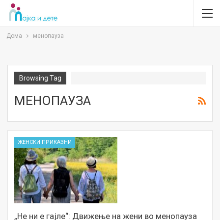
Дома
менопауза
Browsing Tag
МЕНОПАУЗА
ЖЕНСКИ ПРИКАЗНИ
„Не ни е гајле“: Движење на жени во менопауза