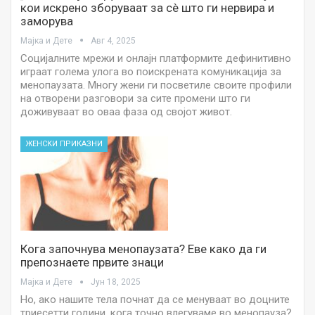
кои искрено зборуваат за сè што ги нервира и
заморува
Мајка и Дете
Авг 4, 2025
Социјалните мрежи и онлајн платформите дефинитивно
играат голема улога во поискрената комуникација за
менопаузата. Многу жени ги посветиле своите профили
на отворени разговори за сите промени што ги
доживуваат во оваа фаза од својот живот.
ЖЕНСКИ ПРИКАЗНИ
Кога започнува менопаузата? Еве како да ги
препознаете првите знаци
Мајка и Дете
Јун 18, 2025
Но, ако нашите тела почнат да се менуваат во доцните
триесетти години, кога точно влегуваме во менопауза?