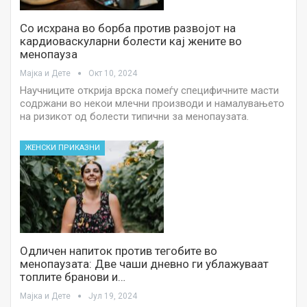
Со исхрана во борба против развојот на
кардиоваскуларни болести кај жените во
менопауза
Мајка и Дете
Окт 10, 2024
Научниците открија врска помеѓу специфичните масти
содржани во некои млечни производи и намалувањето
на ризикот од болести типични за менопаузата.
ЖЕНСКИ ПРИКАЗНИ
Одличен напиток против тегобите во
менопаузата: Две чаши дневно ги ублажуваат
топлите бранови и…
Мајка и Дете
Јул 19, 2024