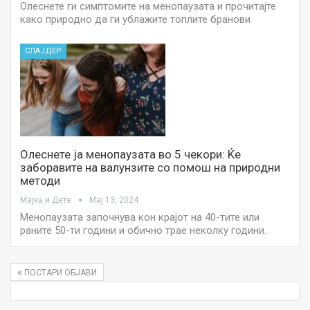
Олеснете ги симптомите на менопаузата и прочитајте
како природно да ги ублажите топлите бранови
СЛАЈДЕР
Олеснете ја менопаузата во 5 чекори: Ќе
заборавите на валунзите со помош на природни
методи
Мајка и Дете
Мај 13, 2024
Менопаузата започнува кон крајот на 40-тите или
раните 50-ти години и обично трае неколку години.
ПОСТАРИ ОБЈАВИ