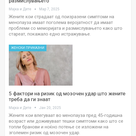
размислувањето
Мајка и Дете
Мар 7, 2025
Жените кои страдаат од поизразени симптоми на
менопауза имаат поголема веројатност да имаат
проблеми со меморијата и размислувањето како што
стареат, покажало едно истражување.
ЖЕНСКИ ПРИКАЗНИ
5 фактори на ризик од мозочен удар што жените
треба да ги знаат
Мајка и Дете
Јан 20, 2025
Жените кои влегуваат во менопауза пред 45-годишна
возраст или доживуваат тешки симптоми како што се
топли бранови и ноќно потење се изложени на
зголемен ризик од мозочен удар.