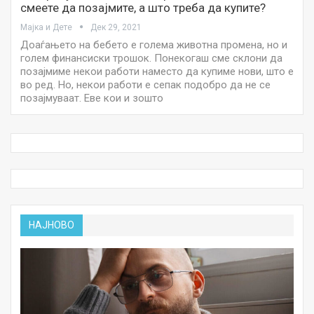
смеете да позајмите, а што треба да купите?
Мајка и Дете
Дек 29, 2021
Доаѓањето на бебето е голема животна промена, но и
голем финансиски трошок. Понекогаш сме склони да
позајмиме некои работи наместо да купиме нови, што е
во ред. Но, некои работи е сепак подобро да не се
позајмуваат. Еве кои и зошто
НАЈНОВО