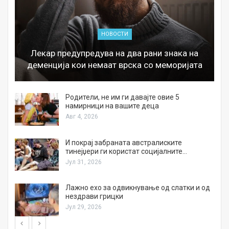
НОВОСТИ
Лекар предупредува на два рани знака на
деменција кои немаат врска со меморијата
а
Родители, не им ги давајте овие 5
намирници на вашите деца
Авг 4, 2026
И покрај забраната австралиските
тинејџери ги користат социјалните…
Јул 31, 2026
Лажно ехо за одвикнување од слатки и од
нездрави грицки
Јул 29, 2026