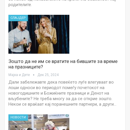
родителите.
СЛАЈДЕР
Зошто да не им се вратите на бившите за време
на празниците?
Мајка и Дете
Дек 25, 2024
Дали забележавте дека повеќето луѓе влегуваат во
лоши односи во периодот помеѓу почетокот на
новогодишните и Божиќните празници и Денот на
вљубените? Не треба многу за да се открие зошто.
Некои се враќаат кај поранешните партнери, а други…
НОВОСТИ