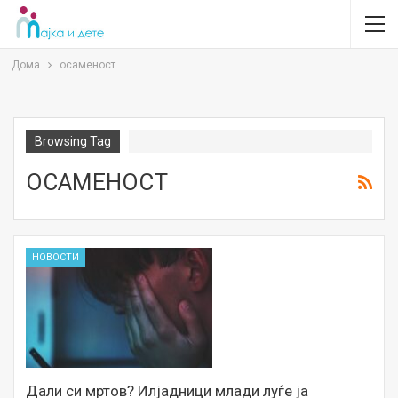
Дома
осаменост
Browsing Tag
ОСАМЕНОСТ
НОВОСТИ
Дали си мртов? Илјадници млади луѓе ја