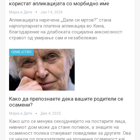
користат апликацијата со морбидно име
Мајка и Дете
Јан 14, 2026
Апликацијата наречена „Дали си мртов?“ стана
најпопуларната платена апликација во Кина,
благодарение на длабоката социјална анксиозност:
стравот од умирање сам и незабележан.
СЕМЕЈСТВО
Како да препознаете дека вашите родители се
осамени?
Мајка и Дете
Дек 4, 2025
Како што се менува секојдневјето на постарите лица,
нивниот дом може да стане потивок, а знаците на
осаменост полека стануваат повидливи за другите. Ова
се некои од показателите на хронична осаменост кај