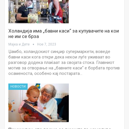
Холандија има „бавни каси“ за купувачите на кои
не им се брза
Мајка и Дете
Ное 7, 2023
Џамбо, холандскиот синџир супермаркети, воведе
бавни каси кога откри дека некои луѓе уживаат во
разговор додека плаќаат за својата стока. Главниот
мотив за отворање на „бавните каси“ е борбата против
осаменоста, особено кај постарата…
НОВОСТИ