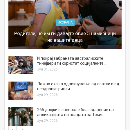
ИСХРАНА
Родители, не им ги давајте овие 5 намирници
на вашите деца
И покрај забраната австралиските
тинејџери ги користат социјалните…
Јул 31, 2026
Лажно ехо за одвикнување од слатки и од
нездрави грицки
Јул 29, 2026
а
265 двојки се венчале благодарение на
апликацијата на владата на Токио
Јул 29, 2026