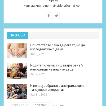
портал.
контактирајте не:
majkaidete@gmail.com
НАЈНОВО
Општеството сака да раѓаат, но да
изгледаат како да не…
Авг 5, 2026
Родители, не им ги давајте овие 5
намирници на вашите деца
Авг 4, 2026
И покрај забраната австралиските
тинејџери ги користат…
Јул 31, 2026
ПРЕТХОДНО
СЛЕДНО
1 of 1.084