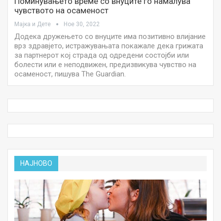
Поминувањето време со внуците го намалува
чувството на осаменост
Мајка и Дете
Ное 30, 2022
Додека дружењето со внуците има позитивно влијание
врз здравјето, истражувањата покажале дека грижата
за партнерот кој страда од одредени состојби или
болести или е неподвижен, предизвикува чувство на
осаменост, пишува The Guardian.
НАЈНОВО