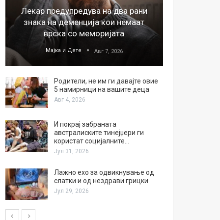
Лекар предупредува на два рани
26
знака на деменција кои немаат
благода
врска со меморијата
Мајка и Дете
М
Авг 7, 2026
Родители, не им ги давајте овие
5 намирници на вашите деца
Авг 4, 2026
И покрај забраната
австралиските тинејџери ги
користат социјалните…
Јул 31, 2026
Лажно ехо за одвикнување од
слатки и од нездрави грицки
Јул 29, 2026