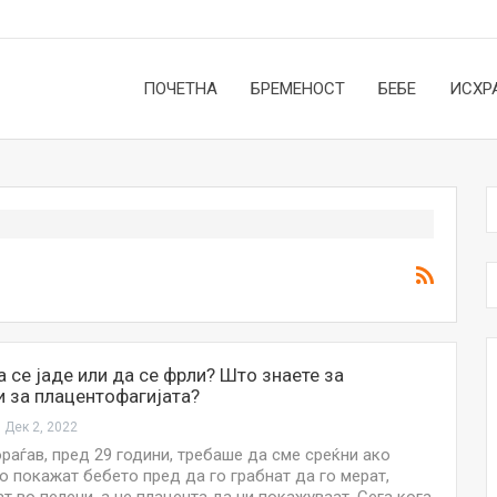
ПОЧЕТНА
БРЕМЕНОСТ
БЕБЕ
ИСХР
а се јаде или да се фрли? Што знаете за
и за плацентофагијата?
Дек 2, 2022
ораѓав, пред 29 години, требаше да сме среќни ако
го покажат бебето пред да го грабнат да го мерат,