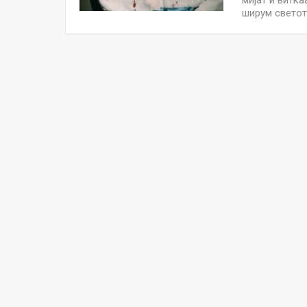
мијат и витка
ширум светот