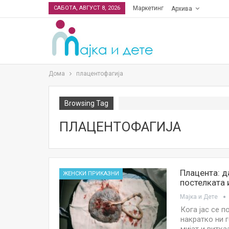
САБОТА, АВГУСТ 8, 2026
Маркетинг
Архива
Дома
плацентофагија
Browsing Tag
ПЛАЦЕНТОФАГИЈА
Плацента: д
ЖЕНСКИ ПРИКАЗНИ
постелката 
Мајка и Дете
Кога јас се п
накратко ни 