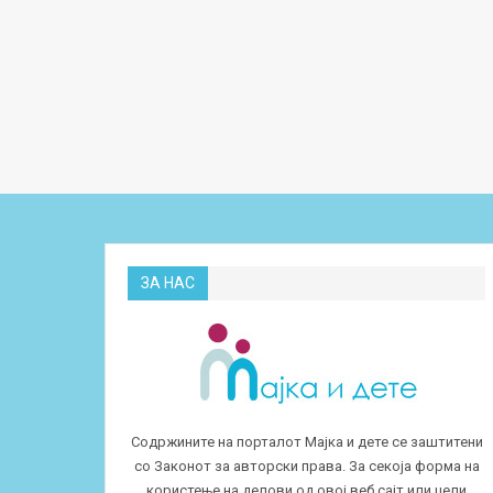
ЗА НАС
Содржините на порталот Мајка и дете се заштитени
со Законот за авторски права. За секоја форма на
користење на делови од овој веб сајт или цели