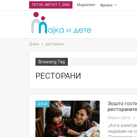
ПЕТОК, АВГУСТ 7, 2026
Маркетинг
Архива
Дома
ресторани
Browsing Tag
РЕСТОРАНИ
Зошто гости
ДЕЦА
ресторанит
Мајка и Дете
„Кога излегу
надевам на с