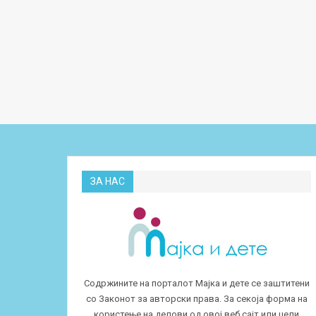
ЗА НАС
Содржините на порталот Мајка и дете се заштитени
со Законот за авторски права. За секоја форма на
користење на делови од овој веб сајт или цели