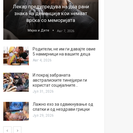
Лекар предупредува на два рани
26
знака на деменција кои немаат
благода
врска со меморијата
Мајка и Дете
М
Авг 7, 2026
Родители, не им ги давајте овие
5 намирници на вашите деца
Авг 4, 2026
И покрај забраната
австралиските тинејџери ги
користат социјалните…
Јул 31, 2026
Лажно ехо за одвикнување од
слатки и од нездрави грицки
Јул 29, 2026