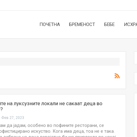
ПОЧЕТНА
БРЕМЕНОСТ
БЕБЕ
ИСХР
те на луксузните локали не сакаат деца во
е?
Фев 27, 2023
вам да јадам, особено во пофините ресторани, се
офистицирано искуство. Кога има деца, тоа не е така.