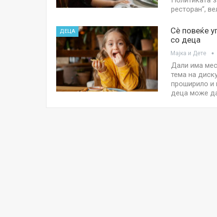
Политиката з
ресторан“, в
Сè повеќе у
ДЕЦА
со деца
Мајка и Дете
Дали има мес
тема на диску
проширило и 
деца може да