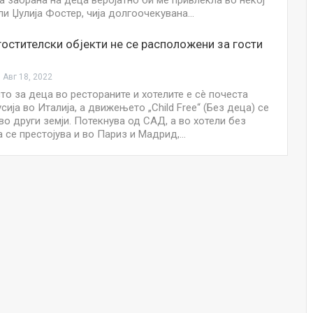
а забрана на деца веројатно би ме привлекла во некој
НОВОСТИ
ели Џулија Фостер, чија долгоочекувана…
Финците вложија милион евра во
гостителски објекти не се расположени за гости
кал, за посилен имунитет на децата
Мајка и Дете
Јул 24, 2026
Авг 18, 2022
то за деца во рестораните и хотелите е сè почеста
сија во Италија, а движењето „Child Free“ (Без деца) се
Малолетниците ќе бидат офлајн
во други земји. Потекнува од САД, а во хотели без
до 15-тата година: Франција
 се престојува и во Париз и Мадрид,…
воведе…
Јул 23, 2026
Нов тест од крвта би можел да го
открие ризикот од Алцхајмер
многу…
Јул 22, 2026
Австралијка роди четири
идентични ќерки: Чудо што се
случува еднаш на…
Јул 21, 2026