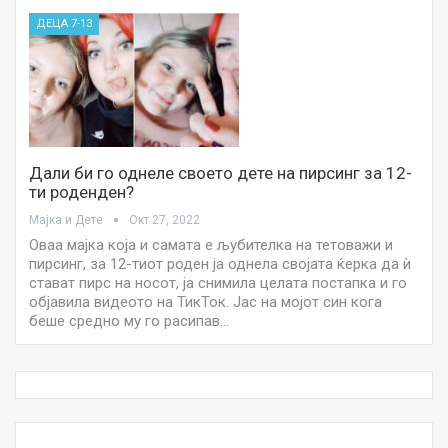
ДЕЦА 7-13
Дали би го однеле своето дете на пирсинг за 12-
ти роденден?
Мајка и Дете
Окт 27, 2022
Оваа мајка која и самата е љубителка на тетоважи и
пирсинг, за 12-тиот роден ја однела својата ќерка да ѝ
стават пирс на носот, ја снимила целата постапка и го
објавила видеото на ТикТок. Јас на мојот син кога
беше средно му го расипав…