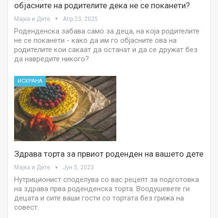
објасните на родителите дека не се поканети?
Мајка и Дете
Апр 23, 2025
Роденденска забава само за деца, на која родителите
не се поканети - како да им го објасните ова на
родителите кои сакаат да останат и да се дружат без
да навредите никого?
ИСХРАНА
Здрава торта за првиот роденден на вашето дете
Мајка и Дете
Јун 5, 2023
Нутриционист споделува со вас рецепт за подготовка
на здрава прва роденденска торта. Воодушевете ги
децата и сите ваши гости со тортата без грижа на
совест.