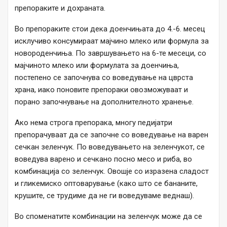
препораките и дохраната.
Во препораките стои дека доенчињата до 4.-6. месец
исклучиво консумираат мајчино млеко или формула за
новороденчиња. По завршувањето на 6-те месеци, со
мајчиното млеко или формулата за доенчиња,
постепено се започнува со воведување на цврста
храна, иако поновите препораки овозможуваат и
порано започнување на дополнителното хранење.
Ако нема строга препорака, многу педијатри
препорачуваат да се започне со воведување на варен
сечкан зеленчук. По воведувањето на зеленчукот, се
воведува варено и сечкано посно месо и риба, во
комбинација со зеленчук. Овошје со изразена сладост
и гликемиско оптоварување (како што се бананите,
крушите, се трудиме да не ги воведуваме веднаш).
Во споменатите комбинации на зеленчук може да се