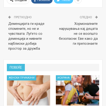
Facebook
Twitter
Сподели
ПРЕТХОДНО
СЛЕДНО
Деменцијата ги краде
Хормоналните
спомените, но не и
нарушувања кај децата
чувствата: Луѓето со
не се воопшто
деменција и нивните
безопасни: Еве како да
најблиски добија
ги препознаете
простор за дружба
ПОВЕЌЕ
ЖЕНСКИ ПРИКАЗНИ
ИСХРАНА