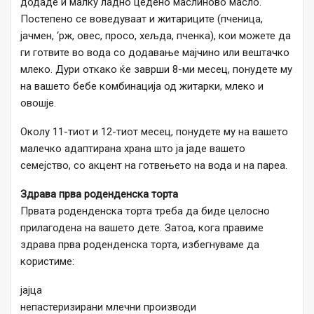
додаде и малку ладно цедено маслиново масло.
Постепено се воведуваат и житариците (пченица,
јачмен, ‘рж, овес, просо, хељда, пченка), кои можете да
ги готвите во вода со додавање мајчино или вештачко
млеко. Дури откако ќе заврши 8-ми месец, понудете му
на вашето бебе комбинација од житарки, млеко и
овошје.
Околу 11-тиот и 12-тиот месец, понудете му на вашето
малечко адаптирана храна што ја јаде вашето
семејство, со акцент на готвењето на вода и на пареа.
Здрава прва роденденска торта
Првата роденденска торта треба да биде целосно
прилагодена на вашето дете. Затоа, кога правиме
здрава прва роденденска торта, избегнуваме да
користиме:
јајца
непастеризирани млечни производи