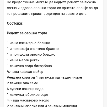
Во продолжение можете да најдете рецепт за вкусна,
сочна и здрава овошна торта со зрнесто овошје за да
го прославите првиот роденден на вашето дете.
Состојки:
Рецепт за овошна торта
1 чаша пченкарно брашно
1 и пол шолја спелтино брашно
1 и пол шолја овесно брашно
1 чаша мелен рогач
1 лажичка сода бикарбона
¾ чаша кафеав шеќер
Рендана кора од 1 органски одгледан лимон
2 лажици чиа семе
6 супени лажици вода
1 лажичка јаболков оцет
¾ чаша маслиново масло
2 рендани јаболка или 4 рендани моркови