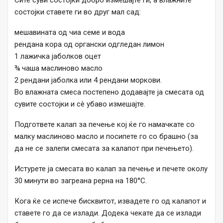
Сите суви состојки добро измешајте ги, а влажните
состојки ставете ги во друг мал сад:
мешавината од чиа семе и вода
рендана кора од органски одгледан лимон
1 лажичка јаболков оцет
¾ чаша маслиново масло
2 рендани јаболка или 4 рендани моркови.
Во влажната смеса постепено додавајте ја смесата од
сувите состојки и сè убаво измешајте.
Подгответе калап за печење кој ќе го намачкате со
малку маслиново масло и посипете го со брашно (за
да не се залепи смесата за калапот при печењето).
Истурете ја смесата во калап за печење и печете околу
30 минути во загреана рерна на 180°C.
Кога ќе се испече бисквитот, извадете го од калапот и
ставете го да се излади. Додека чекате да се излади