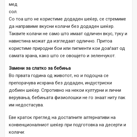
мед
сол.
Со тоа што не користиме додаден шеќер, се стремиме
да направиме вкусни колачи без додаден шеќер.
Таквите колачи не само што имаат одличен вкус, туку и
навистина можат да изгледаат одлично. Притоа
користиме природни бои или пигменти кои доаѓаат од
самата храна, како што се овошјето и зеленчукот.
Замени за слатко за бебиња
Во првата година од животот, но и подоцна се
препорачува исхрана без додаден, индустриски
добиен шеќер. Спротивно на некои културни и лични
верувања, бебињата физиолошки не го знаат ниту пак
им недостасува.
Еве краток преглед на достапните алтернативи на
конвенционалниот шеќер при подготовка на десерти и
колачи: