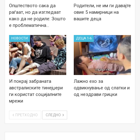
Општеството сака да
Родители, не им ги давајте
раѓаат, но да изгледаат
овие 5 намирници на
како да не родиле: Зошто
вашите деца
е проблематична…
НОВОСТИ
ДЕЦА 1-6
И покрај забраната
Лажно ехо за
австралиските тинејџери
одвикнување од слатки и
ги користат социјалните
од нездрави грицки
мрежи
ПРЕТХОДНО
СЛЕДНО