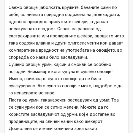
Свежо овошје: јаболката, крушите, бананите сами по
себе, со нивната природна содржина на јаглехидрати,
односно природно присутните шеќери, ја даваат
посакуваната сладост. Сепак, за разлика од
екстрахираните или изолираните шеќери, овошјето исто
така содржи влакна и други олигоелементи кои даваат
компаративна вредност на употребата на овошјето, во
споредба со какви било засладувачи.
Сушено овошје: урми, кајсии и смокви се особено
погодни. Внимавајте кога купувате сушено овошје!
Имено, внимавајте сувото овошје да не било
сулфурирано. Ако сувото овошје е меко, најдобро е да
го испасирате во пире.
Паста од урми, таканаречен засладувач од урми: Тоа
се суви урми кои се ситно мелени. Можете да го
користите засладувачот од урми, кој е достапен во
продавниците, на сличен начин како шеќерот.
Дозволени се и мали количини зрна какао.