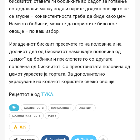
бисквитот, ставете ги бобинките во садот за готвење
со додавање малку вода и варете додека овошјето не
се згусне – конзистентноста треба да биде како џем.
Наместо бобинки, можете да користите било кое
овошје – по ваш избор.
Изладениот бисквит пресечете го на половина и на
долниот дел од бисквитот намачкајте половина од
„џемот“ од бобинки и преклопете го со другата
половина од бисквитот. Со преостанатата половина од
џемот украсете ја тортата. За дополнително
украсување на колачот користете свежо овошје.
Рецептот е од
ТУКА.
здрава торта
прв роденден
роденден
роденденска торта
торта
829