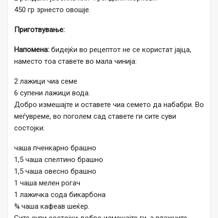
450 гр зрнесто овошје.
Приготвување:
Напомена:
бидејќи во рецептот не се користат јајца,
наместо тоа ставете во мала чинија:
2 лажици чиа семе
6 супени лажици вода.
Добро измешајте и оставете чиа семето да набабри. Во
меѓувреме, во поголем сад ставете ги сите суви
состојки:
чаша пченкарно брашно
1,5 чаша спелтино брашно
1,5 чаша овесно брашно
1 чаша мелен рогач
1 лажичка сода бикарбона
¾ чаша кафеав шеќер.