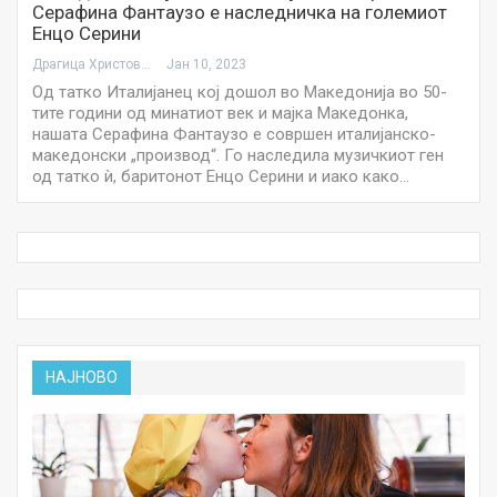
Серафина Фантаузо е наследничка на големиот
Енцо Серини
Драгица Христова
Јан 10, 2023
Од татко Италијанец кој дошол во Македонија во 50-
тите години од минатиот век и мајка Македонка,
нашата Серафина Фантаузо е совршен италијанско-
македонски „производ“. Го наследила музичкиот ген
од татко ѝ, баритонот Енцо Серини и иако како…
НАЈНОВО