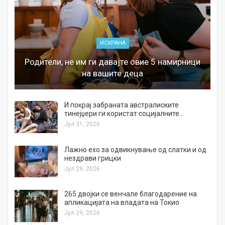
ИСХРАНА
Родители, не им ги давајте овие 5 намирници
на вашите деца
И покрај забраната австралиските
тинејџери ги користат социјалните…
Јул 31, 2026
Лажно ехо за одвикнување од слатки и од
нездрави грицки
Јул 29, 2026
а
265 двојки се венчале благодарение на
апликацијата на владата на Токио
Јул 29, 2026