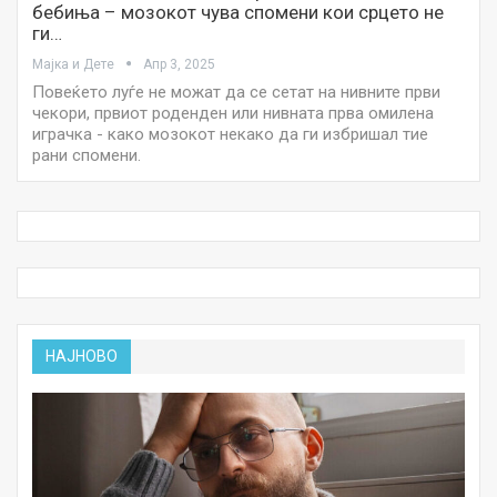
бебиња – мозокот чува спомени кои срцето не
ги…
Мајка и Дете
Апр 3, 2025
Повеќето луѓе не можат да се сетат на нивните први
чекори, првиот роденден или нивната прва омилена
играчка - како мозокот некако да ги избришал тие
рани спомени.
НАЈНОВО