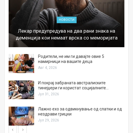
НОВОСТИ
Лекар предупредува на два рани знака на
деменција кои немаат врска со меморијата
а
Родители, не им ги давајте овие 5
намирници на вашите деца
Авг 4, 2026
И покрај забраната австралиските
тинејџери ги користат социјалните…
Јул 31, 2026
Лажно ехо за одвикнување од слатки и од
нездрави грицки
Јул 29, 2026