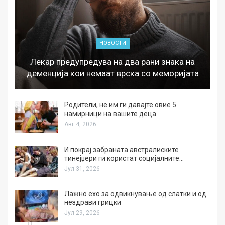
НОВОСТИ
Лекар предупредува на два рани знака на
деменција кои немаат врска со меморијата
а
Родители, не им ги давајте овие 5
намирници на вашите деца
Авг 4, 2026
И покрај забраната австралиските
тинејџери ги користат социјалните…
Јул 31, 2026
Лажно ехо за одвикнување од слатки и од
нездрави грицки
Јул 29, 2026