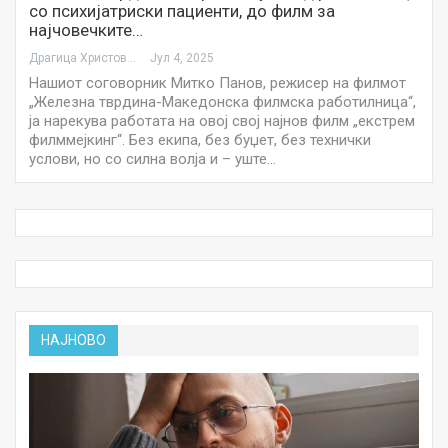
со психијатриски пациенти, до филм за
најчовечките…
Драгица Христова
Јул 4, 2025
Нашиот соговорник Митко Панов, режисер на филмот
„Железна тврдина-Македонска филмска работилница“,
ја нарекува работата на овој свој најнов филм „екстрем
филммејкинг“. Без екипа, без буџет, без технички
услови, но со силна волја и – уште…
НАЈНОВО