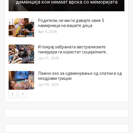
деменција кои немаат врска со меморијата
а
Родители, не им ги давајте овие 5
намирници на вашите деца
Авг 4, 2026
И покрај забраната австралиските
тинејџери ги користат социјалните…
Јул 31, 2026
Лажно ехо за одвикнување од слатки и од
нездрави грицки
Јул 29, 2026