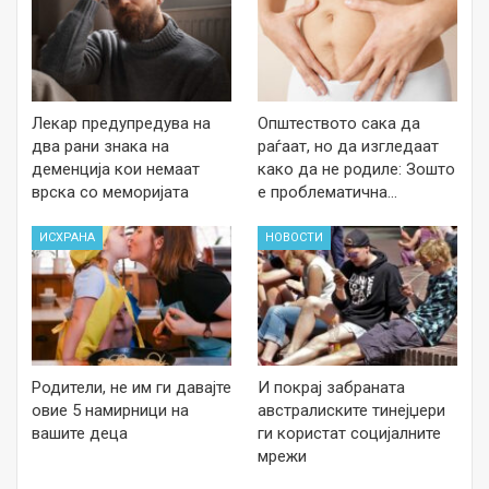
Лекар предупредува на
Општеството сака да
два рани знака на
раѓаат, но да изгледаат
деменција кои немаат
како да не родиле: Зошто
врска со меморијата
е проблематична…
ИСХРАНА
НОВОСТИ
Родители, не им ги давајте
И покрај забраната
овие 5 намирници на
австралиските тинејџери
вашите деца
ги користат социјалните
мрежи