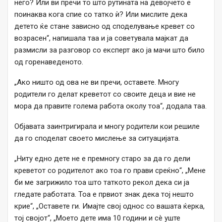
него? Или ви пречи то што рутината на девојчето е
поинаква кога спие со татко ѝ? Или мислите дека
детето ќе стане зависно од споделување кревет со
возрасен“, напишала таа и ја советувала мајкат да
размисли за разговор со експерт ако ја мачи што било
од горенаведеното.
„Ако ништо од ова не ви пречи, оставете. Многу
родители го делат креветот со своите деца и вие не
мора да правите голема работа околу тоа“, додала таа.
Објавата заинтригирала и многу родители кои решиле
да го споделат своето мислење за ситуацијата.
„Ниту едно дете не е премногу старо за да го дели
креветот со родителот ако тоа го прави среќно“, „Мене
би ме загрижило тоа што таткото рекол дека си ја
гледате работата. Тоа е првиот знак дека тој нешто
крие“, „Оставете ги. Имајте свој однос со вашата ќерка,
тој својот“, „Моето дете има 10 години и сè уште