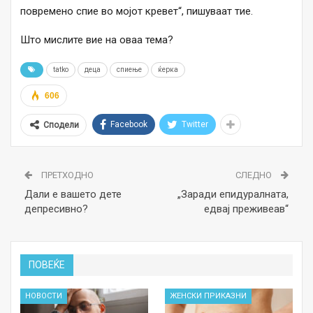
повремено спие во мојот кревет“, пишуваат тие.
Што мислите вие на оваа тема?
tatko
деца
спиење
ќерка
606
Facebook
Twitter
Сподели
ПРЕТХОДНО
СЛЕДНО
Дали е вашето дете
„Заради епидуралната,
депресивно?
едвај преживеав“
ПОВЕЌЕ
НОВОСТИ
ЖЕНСКИ ПРИКАЗНИ