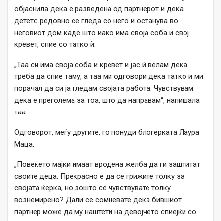
објаснила дека е разведена од партнерот и дека
детето редовно се гледа со него и останува во
неговиот дом каде што иако има своја соба и свој
кревет, спие со татко ѝ.
„Таа си има своја соба и кревет и јас ѝ велам дека
треба да спие таму, а таа ми одговори дека татко ѝ ми
порачал да си ја гледам својата работа. Чувствувам
дека е преголема за тоа, што да направам“, напишала
таа.
Одговорот, меѓу другите, го понуди блогерката Лаура
Маца.
„Повеќето мајки имаат вродена желба да ги заштитат
своите деца. Прекрасно е да се грижите толку за
својата ќерка, но зошто се чувствувате толку
вознемирено? Дали се сомневате дека бившиот
партнер може да му наштети на девојчето спиејќи со