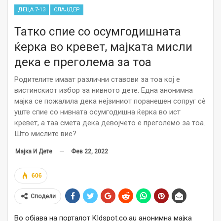
ДЕЦА 7-13
СЛАЈДЕР
Татко спие со осумгодишната
ќерка во кревет, мајката мисли
дека е преголема за тоа
Родителите имаат различни ставови за тоа кој е
вистинскиот избор за нивното дете. Една анонимна
мајка се пожалила дека нејзиниот поранешен сопруг сè
уште спие со нивната осумгодишна ќерка во ист
кревет, а таа смета дека девојчето е преголемо за тоа.
Што мислите вие?
Фев 22, 2022
Мајка И Дете
606
Сподели
Во објава на порталот KIdspot.co.au анонимна мајка