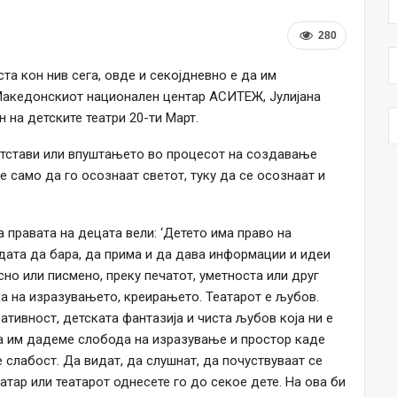
280
та кон нив сега, овде и секојдневно е да им
Македонскиот национален центар АСИТЕЖ, Јулијана
 на детските театри 20-ти Март.
етстави или впуштањето во процесот на создавање
е само да го осознаат светот, туку да се осознаат и
а правата на децата вели: ‘Детето има право на
дата да бара, да прима и да дава информации и идеи
сно или писмено, преку печатот, уметноста или друг
да на изразувањето, креирањето. Театарот е љубов.
еативност, детската фантазија и чиста љубов која ни е
а им дадеме слобода на изразување и простор каде
е слабост. Да видат, да слушнат, да почуствуваат се
еатар или театарот однесете го до секое дете. На ова би