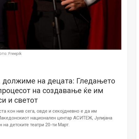
НОВОСТИ
Финците вложија милион евра во
кал, за посилен имунитет на децата
Мајка и Дете
Јул 24, 2026
Малолетниците ќе бидат офлајн
ото: Freepik
до 15-тата година: Франција
воведе…
Јул 23, 2026
ја должиме на децата: Гледањето
Нов тест од крвта би можел да го
открие ризикот од Алцхајмер
 процесот на создавање ќе им
многу…
си и светот
Јул 22, 2026
та кон нив сега, овде и секојдневно е да им
Австралијка роди четири
идентични ќерки: Чудо што се
Македонскиот национален центар АСИТЕЖ, Јулијана
случува еднаш на…
 на детските театри 20-ти Март.
Јул 21, 2026