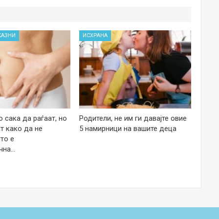
КАЗНИ
ИСХРАНА
 сака да раѓаат, но
Родители, не им ги давајте овие
т како да не
5 намирници на вашите деца
то е
чна…