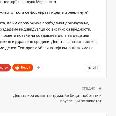
о театар“, наведува Мирчевска.
животот кога се формираат идните „големи луѓе“.
ецата, да им овозможиме возбудливи доживувања,
создадеме индивидуалци со вистински вредности.
се посвети повеќе на создавање дела за деца или
дските и руралните средини. Децата се нашата иднина,
е денес. Театарот е убавина која им ја должиме на
ogle+
ReddIt
280
СЛЕДНО
Децата кои имаат тантруми, ќе бидат побогати и
поуспешни во животот