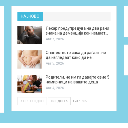
НАЈНОВО
Лекар предупредува на два рани
знака на деменција кои немаат…
Авг 7, 2026
Општеството сака да раѓаат, но
да изгледаат како да не…
Авг 5, 2026
Родители, не им ги давајте овие 5
намирници на вашите деца
Авг 4, 2026
ПРЕТХОДНО
СЛЕДНО
1 of 1.085