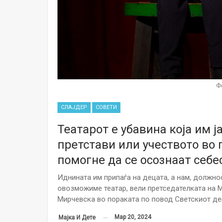
Ф
СЛАЈДЕР
СОВЕТИ
Театарот е убавина која им 
претстави или учеството во
помогне да се осознаат себе
Иднината им припаѓа на децата, а нам, должнос
овозможиме театар, вели претседателката на 
Мирчевска во пораката по повод Светскиот ден
Мар 20, 2024
Мајка И Дете