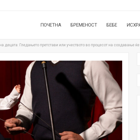
ПОЧЕТНА
БРЕМЕНОСТ
БЕБЕ
ИСХР
 на децата: Гледањето претстави или учеството во процесот на создавање ќе