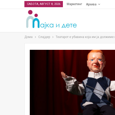
САБОТА, АВГУСТ 8, 2026
Маркетинг
Архива
Дома
Слајдер
Театарот е убавина која им ја должиме