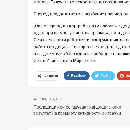
додала: Вклучете го секое дете во создавањет
Според неа, детството е најубавиот период од 
„Ова е период во кој треба да ги насочиме д
одговори на многу животни прашања, но и да 
Секој театарски работник и секој уметник да 
работа со децата. Театар за секое дете од гра
а за да имаме убава иднина треба да се вложим
децата“, истакнува Мирчевска.
Facebook
Twitter
Go
Сподели
ПРЕТХОДНО
Последици кои се јавуваат кај децата како
резултат на премногу активности и играчки