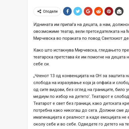
Сподели
Иднината им припаѓа на децата, а нам, должнос
овозможиме театар, вели претседателката на 
Мирчевска во пораката по повод Светскиот ден
Како што истакнува Мирчевска, гледањето пр
театарска претстава ќе им помогне на децата н
себе си.
„Членот 13 од конвенцијата на ОН за заштита н
слобода на изразување која ја опфаќа и слобо
од сите видови, без оглед на границите, било у
медиум по избор на детето’. Театарот е слобо
Театарот е свет без граници, како детската кр
потребна како никогаш до сега. Должни сме д
имагинацијата е реалност а каде емоцијата не 
околу себе и во себе. Одведете го детето на т