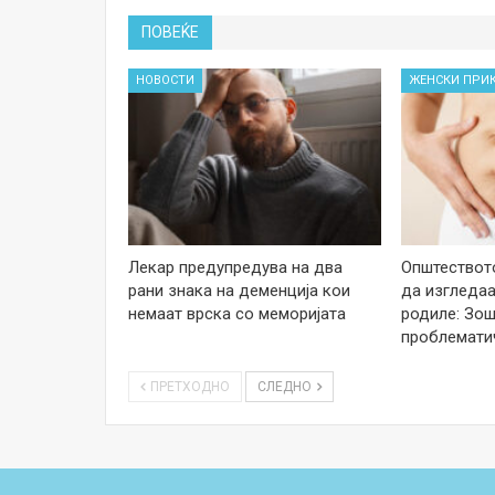
ПОВЕЌЕ
НОВОСТИ
ЖЕНСКИ ПРИ
Лекар предупредува на два
Општеството
рани знака на деменција кои
да изгледаа
немаат врска со меморијата
родиле: Зош
проблемати
ПРЕТХОДНО
СЛЕДНО