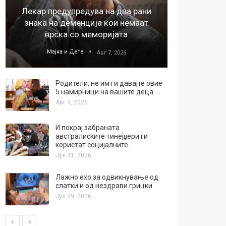
Лекар предупредува на два рани
26
знака на деменција кои немаат
благода
врска со меморијата
Мајка и Дете
М
Авг 7, 2026
Родители, не им ги давајте овие
5 намирници на вашите деца
Авг 4, 2026
И покрај забраната
австралиските тинејџери ги
користат социјалните…
Јул 31, 2026
Лажно ехо за одвикнување од
слатки и од нездрави грицки
Јул 29, 2026