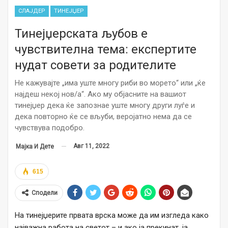
СЛАЈДЕР
ТИНЕЈЏЕР
Тинејџерската љубов е
чувствителна тема: експертите
нудат совети за родителите
Не кажувајте „има уште многу риби во морето“ или „ќе
најдеш некој нов/а“. Ако му објасните на вашиот
тинејџер дека ќе запознае уште многу други луѓе и
дека повторно ќе се вљуби, веројатно нема да се
чувствува подобро.
Авг 11, 2022
Мајка И Дете
615
Сподели
На тинејџерите првата врска може да им изгледа како
најважна работа на светот – и ако ја прекинат, ја