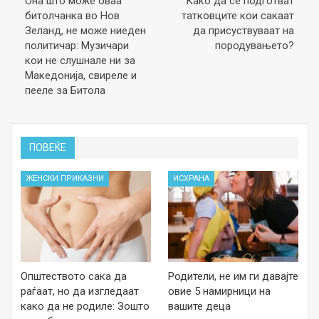
Она што може оваа
Како да се подготват
битолчанка во Нов
татковците кои сакаат
Зеланд, не може ниеден
да присуствуваат на
политичар: Музичари
породувањето?
кои не слушнале ни за
Македонија, свиреле и
пееле за Битола
ПОВЕЌЕ
ЖЕНСКИ ПРИКАЗНИ
ИСХРАНА
Општеството сака да
Родители, не им ги давајте
раѓаат, но да изгледаат
овие 5 намирници на
како да не родиле: Зошто
вашите деца