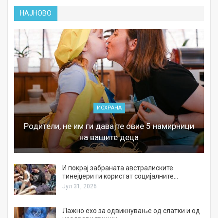
НАЈНОВО
ИСХРАНА
Родители, не им ги давајте овие 5 намирници
на вашите деца
И покрај забраната австралиските
тинејџери ги користат социјалните…
Јул 31, 2026
Лажно ехо за одвикнување од слатки и од