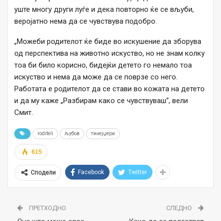
уште многу други луѓе и дека повторно ќе се вљуби,
веројатно нема да се чувствува подобро.
„Можеби родителот ќе биде во искушение да зборува
од перспектива на животно искуство, но не знам колку
тоа би било корисно, бидејќи детето го немало тоа
искуство и нема да може да се поврзе со него.
Работата е родителот да се стави во кожата на детето
и да му каже „Разбирам како се чувствуваш“, вели
Смит.
roditeli
љубов
тинејџери
615
Facebook
Twitter
Сподели
ПРЕТХОДНО
СЛЕДНО