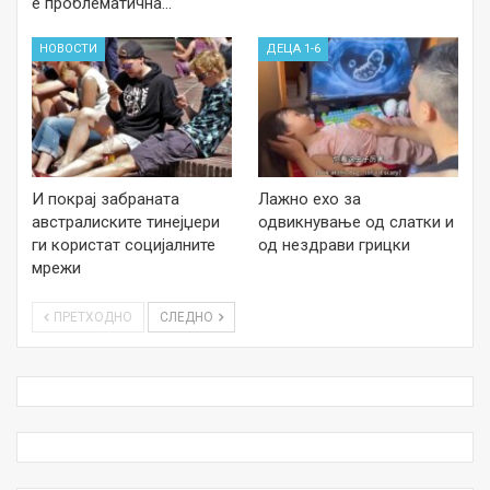
е проблематична…
НОВОСТИ
ДЕЦА 1-6
И покрај забраната
Лажно ехо за
австралиските тинејџери
одвикнување од слатки и
ги користат социјалните
од нездрави грицки
мрежи
ПРЕТХОДНО
СЛЕДНО