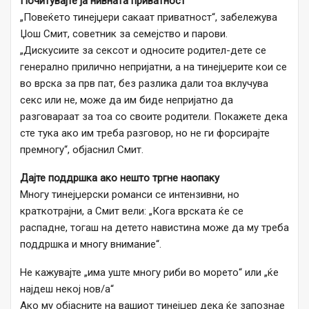
Почитувајте ја нивната приватност
„Повеќето тинејџери сакаат приватност“, забележува
Џош Смит, советник за семејство и парови.
„Дискусиите за сексот и односите родител-дете се
генерално прилично непријатни, а на тинејџерите кои се
во врска за прв пат, без разлика дали тоа вклучува
секс или не, може да им биде непријатно да
разговараат за тоа со своите родители. Покажете дека
сте тука ако им треба разговор, но не ги форсирајте
премногу“, објаснил Смит.
Дајте поддршка ако нешто тргне наопаку
Многу тинејџерски романси се интензивни, но
краткотрајни, а Смит вели: „Кога врската ќе се
распадне, тогаш на детето навистина може да му треба
поддршка и многу внимание“.
Не кажувајте „има уште многу риби во морето“ или „ќе
најдеш некој нов/а“
Ако му објасните на вашиот тинејџер дека ќе запознае