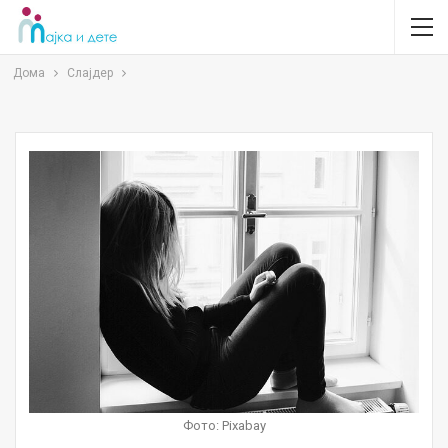
Дома
Слајдер
Фото: Pixabay