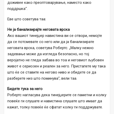
доживее како преоптоварување, наместо како
поддршка“.
Еве што советува таа:
Не ја банализирајте неговата врска
Ако вашиот тинејџер навистина ви се отвори, немојте
да се потсмевате со него или да ја банализирате
неговата врска, советува Робертс. „Малку нежно
задевање може да изгледа безопасно, но тој
веројатно не гледа забава во тоа и неговиот љубовен
живот е сериозен и реален за него. Пристапете му така
што ќе се ставите на негово ниво и обидете се да
разберете низ што поминува“, вели таа.
Бидете тука за него
Робертс нагласува дека тинејџерите се паметни и колку
повеќе ги слушате и навистина слушате што имаат да
кажат, толку повеќе ќе сфатат колку ги поддржувате.