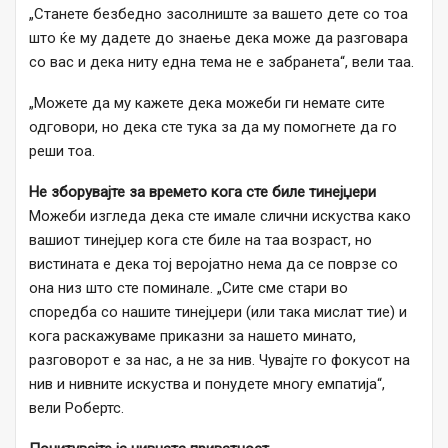
„Станете безбедно засолниште за вашето дете со тоа
што ќе му дадете до знаење дека може да разговара
со вас и дека ниту една тема не е забранета“, вели таа.
„Можете да му кажете дека можеби ги немате сите
одговори, но дека сте тука за да му помогнете да го
реши тоа.
Не зборувајте за времето кога сте биле тинејџери
Можеби изгледа дека сте имале слични искуства како
вашиот тинејџер кога сте биле на таа возраст, но
вистината е дека тој веројатно нема да се поврзе со
она низ што сте поминале. „Сите сме стари во
споредба со нашите тинејџери (или така мислат тие) и
кога раскажуваме приказни за нашето минато,
разговорот е за нас, а не за нив. Чувајте го фокусот на
нив и нивните искуства и понудете многу емпатија“,
вели Робертс.