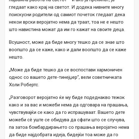
гледаат како крај на светот. И додека нивните многу
поискусни родители од самиот почеток гледаат дека
некои врски веројатно нема да траат, тоа не е нешто
што навистина можат да им го кажат на своите деца.
Всушност, може да биде многу тешко да се знае што
воопшто да се каже, како и дали воопшто да се каже
нешто.
„Може да биде тешко да се воспостави хармоничен
однос со вашето дете-тинејџер“, вели советничката
Холи Робертс.
„Разговорот веројатно ќе му биде подеднакво тежок
како и за вас и можеби нема да одговара на прашања,
чувствувајќи се како да го испрашуваат. Вашето дете
можеби сè уште се обидува да сфати што се случува,
па затоа бомбардирањето со прашања веројатно нема
да биде најдобрата идеја, бидејќи тоа може да го