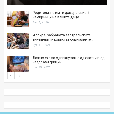
а
Родители, не им ги давајте овие 5
намирници на вашите деца
Авг 4, 2026
И покрај забраната австралиските
тинејџери ги користат социјалните…
Јул 31, 2026
Лажно ехо за одвикнување од слатки и од
нездрави грицки
Јул 29, 2026