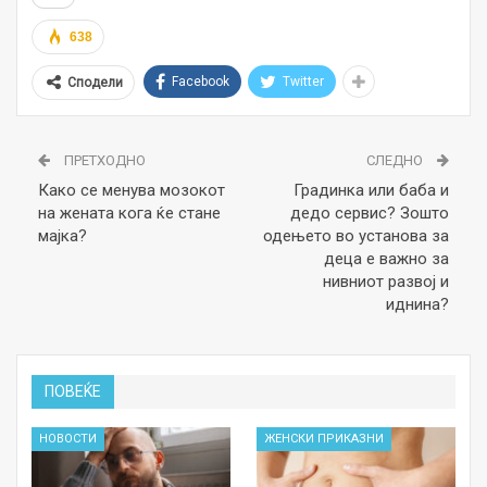
638
Facebook
Twitter
Сподели
ПРЕТХОДНО
СЛЕДНО
Како се менува мозокот
Градинка или баба и
на жената кога ќе стане
дедо сервис? Зошто
мајка?
одењето во установа за
деца е важно за
нивниот развој и
иднина?
ПОВЕЌЕ
НОВОСТИ
ЖЕНСКИ ПРИКАЗНИ