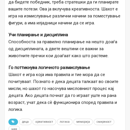
да бидете победник, треба стратешки да ги планирате
вашите потези. Ова ја вклучува креативноста. Шахот е
игра на измислување различни начини за поместување
фигури, а има илјадници начини да се игра.
Учи планирање и дисциплина
Способноста за правилно планирање на нешто доаѓа
од дисциплината, а двете вештини се важни за
животните пречки кои доаѓаат како што растеме.
Го поттикнува логичното размислување
Шахот е игра која има правила и тие мора да се
почитуваат. Познато е дека децата талкаат во своите
мисли, но шахот го насочува мисловниот процес кај
децата. Ако децата почнат да го играат уште на рана
возраст, учат дека сѐ функционира според правила и
логика.
деца
креативност
логика
меморија
смиреност
шах