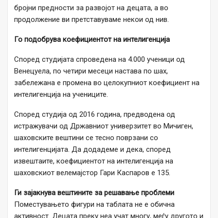
бројни предности за развојот на децата, а во
продолжение ви претставуваме некои од нив.
Го подобрува коефициентот на интелигенција
Според студијата спроведена на 4.000 ученици од
Венецуела, по четири месеци настава по шах,
забележана е промена во целокупниот коефициент на
интелигенција на учениците.
Според студија од 2016 година, предводена од
истражувачи од Државниот универзитет во Мичиген,
шаховските вештини се тесно поврзани со
интелигенцијата. Да додадеме и дека, според
извештаите, коефициентот на интелигенција на
шаховскиот велемајстор Гари Каспаров е 135.
Ги зајакнува вештините за решавање проблеми
Поместувањето фигури на таблата не е обична
активност. Децата преку неа учат многу, меѓу другото и