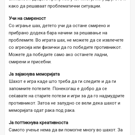
како да решаваат проблематични ситуации.
Учи на смиреност
Со играње шах, детето учи да остане смирено и
прибрано додека бара начини за решавање на
проблемите. Во играта шах, не можете да се извлечете
со агресија или физички да го победите противникот.
Можете да победите само ако останете ладни,
смирени и присебни.
Ја зајакнува меморијата
Шахот е игра каде што треба да ги следите и да ги
запомните потезите. Понекогаш е добро да се
сеќавате на старите потези и игри за да го надмудрите
противникот. Затоа не залудно се вели дека шахот и
меморијата одат рака под рака.
Ја поттикнува креативноста
Самото учење нема да ви помогне многу во шахот. За