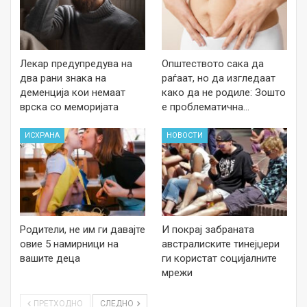
Лекар предупредува на
Општеството сака да
два рани знака на
раѓаат, но да изгледаат
деменција кои немаат
како да не родиле: Зошто
врска со меморијата
е проблематична…
ИСХРАНА
НОВОСТИ
Родители, не им ги давајте
И покрај забраната
овие 5 намирници на
австралиските тинејџери
вашите деца
ги користат социјалните
мрежи
ПРЕТХОДНО
СЛЕДНО