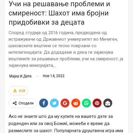
Учи на решавање проблеми и
смиреност: Шахот има бројни
придобивки за децата
Според студија од 2016 година, предводена од
истражувачи од Државниот универзитет во Мичиген,
шаховските вештини се тесно поврзани со
интелигенцијата. Да додадеме и дека ги зајакнува
вештините за решавање проблеми, учи на смиреност, ја
зајакнува меморијата,…
Ное 14, 2022
Мајка И Дете
638
Сподели
Ако не знаете што да му купите на вашето дете за
роденден или за овој Божиќ, можеби е време да
размислите за шахот. Популарната друштвена игра има