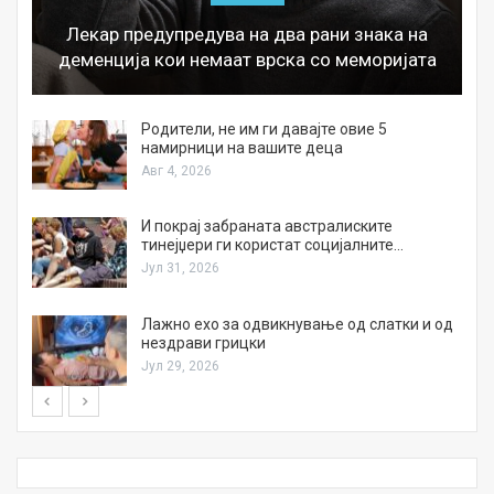
Лекар предупредува на два рани знака на
деменција кои немаат врска со меморијата
а
Родители, не им ги давајте овие 5
намирници на вашите деца
Авг 4, 2026
И покрај забраната австралиските
тинејџери ги користат социјалните…
Јул 31, 2026
Лажно ехо за одвикнување од слатки и од
нездрави грицки
Јул 29, 2026