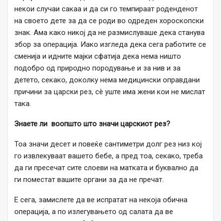
некои случаи сакаа и да си го темпираат роденденот
на своето дете за да се роди во одреден хороскопски
знак. Ама како никој да не размислуваше дека станува
збор за операција. Иако изгледа дека сега работите се
сменија и идните мајки сфатија дека нема ништо
подобро од природно породување и за нив и за
детето, секако, доколку нема медицински оправдани
причини за царски рез, сè уште има жени кои не мислат
така.
Знаете ли воопшто што значи царскиот рез?
Тоа значи десет и повеќе сантиметри долг рез низ кој
го извлекуваат вашето бебе, а пред тоа, секако, треба
да ги пресечат сите слоеви на матката и буквално да
ги поместат вашите органи за да не пречат.
Е сега, замислете да ве испратат на некоја обична
операција, а по излегувањето од салата да ве