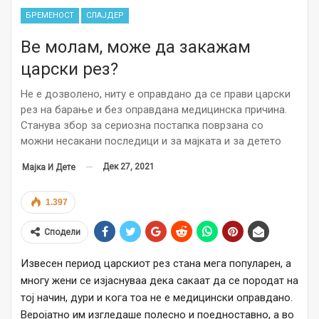
БРЕМЕНОСТ
СЛАЈДЕР
Ве молам, може да закажам
царски рез?
Не е дозволено, ниту е оправдано да се прави царски
рез на барање и без оправдана медицинска причина.
Станува збор за сериозна постапка поврзана со
можни несакани последици и за мајката и за детето
Дек 27, 2021
Мајка И Дете
1.397
Сподели
Извесен период царскиот рез стана мега популарен, a
многу жени се изјаснуваа дека сакаат да се породат на
тој начин, дури и кога тоа не е медицински оправдано.
Веројатно им изгледаше полесно и поедноставно, а во