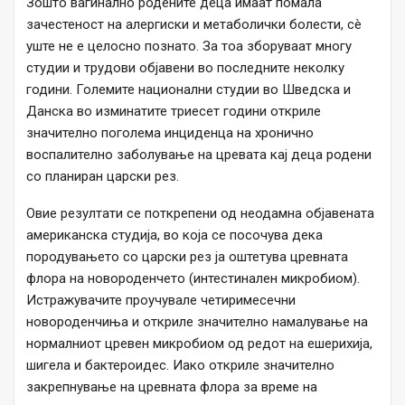
Зошто вагинално родените деца имаат помала
зачестеност на алергиски и метаболички болести, сè
уште не е целосно познато. За тоа зборуваат многу
студии и трудови објавени во последните неколку
години. Големите национални студии во Шведска и
Данска во изминатите триесет години откриле
значително поголема инциденца на хронично
воспалително заболување на цревата кај деца родени
со планиран царски рез.
Овие резултати се поткрепени од неодамна објавената
американска студија, во која се посочува дека
породувањето со царски рез ја оштетува цревната
флора на новороденчето (интестинален микробиом).
Истражувачите проучувале четиримесечни
новороденчиња и откриле значително намалување на
нормалниот цревен микробиом од редот на ешерихија,
шигела и бактероидес. Иако откриле значително
закрепнување на цревната флора за време на