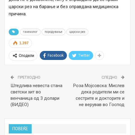
царски рез на барање и без оправдана медицинска
причина.
гинеколог
породување
царски рез
1.397
Facebook
Twitter
Сподели
ПРЕТХОДНО
СЛЕДНО
Штедлива невеста стана
Роза Мојсовска: Мислев
светски хит во
дека родители ми се
венчаница од 3 долари
сестрите и докторите и
(ВИДЕО)
не верував во Господ
ПОВЕЌЕ