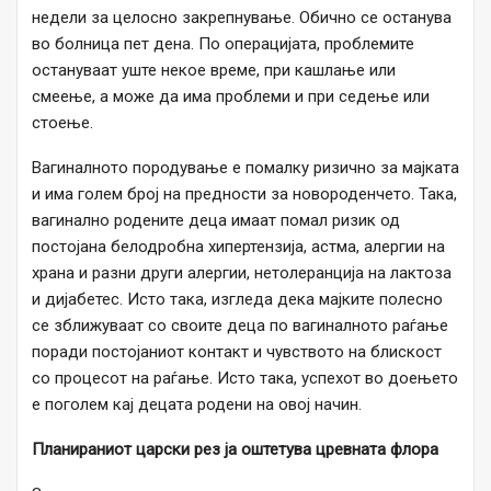
недели за целосно закрепнување. Обично се останува
во болница пет дена. По операцијата, проблемите
остануваат уште некое време, при кашлање или
смеење, а може да има проблеми и при седење или
стоење.
Вагиналното породување е помалку ризично за мајката
и има голем број на предности за новороденчето. Така,
вагинално родените деца имаат помал ризик од
постојана белодробна хипертензија, астма, алергии на
храна и разни други алергии, нетолеранција на лактоза
и дијабетес. Исто така, изгледа дека мајките полесно
се зближуваат со своите деца по вагиналното раѓање
поради постојаниот контакт и чувството на блискост
со процесот на раѓање. Исто така, успехот во доењето
е поголем кај децата родени на овој начин.
Планираниот царски рез ја оштетува цревната флора