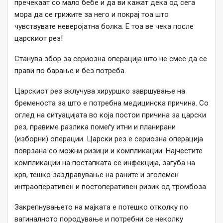
пречекаат со мало бебе и да ви кажат дека од сега
мора да се грижите за него и покрај тоа што
чувствувате неверојатна болка. Е тоа ве чека после
царскиот рез!
Станува збор за сериозна операција што не смее да се
прави по барање и без потреба.
Царскиот рез вклучува хируршко завршување на
бременоста за што е потребна медицинска причина. Со
оглед на ситуацијата во која постои причина за царски
рез, правиме разлика помеѓу итни и планирани
(изборни) операции. Царски рез е сериозна операција
поврзана со можни ризици и компликации. Најчестите
компликации на постапката се инфекција, загуба на
крв, тешко заздравување на раните и зголемен
интраоперативен и постоперативен ризик од тромбоза.
Закрепнувањето на мајката е потешко отколку по
вагиналното породување и потребни се неколку