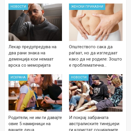
НОВОСТИ
ЖЕНСКИ ПРИКАЗНИ
Лекар предупредува на
Општеството сака да
два рани знака на
раѓаат, но да изгледаат
деменција кои немаат
како да не родиле: Зошто
врска со меморијата
е проблематична…
ИСХРАНА
НОВОСТИ
Родители, не им ги давајте
И покрај забраната
овие 5 намирници на
австралиските тинејџери
вашите деца
ги користат социјалните