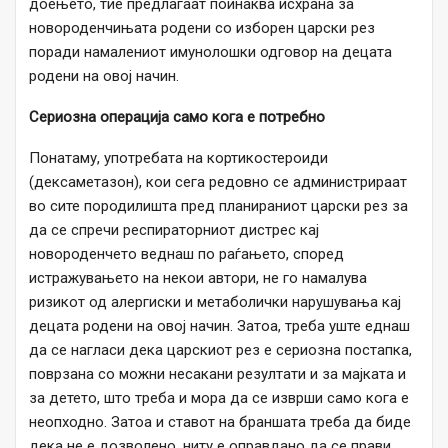
доењето, тие предлагаат поинаква исхрана за
новороденчињата родени со изборен царски рез
поради намалениот имунолошки одговор на децата
родени на овој начин.
Сериозна операција само кога е потребно
Понатаму, употребата на кортикостероиди
(дексаметазон), кои сега редовно се администрираат
во сите породилишта пред планираниот царски рез за
да се спречи респираторниот дистрес кај
новороденчето веднаш по раѓањето, според
истражувањето на некои автори, не го намалува
ризикот од алергиски и метаболички нарушувања кај
децата родени на овој начин. Затоа, треба уште еднаш
да се нагласи дека царскиот рез е сериозна постапка,
поврзана со можни несакани резултати и за мајката и
за детето, што треба и мора да се изврши само кога е
неопходно. Затоа и ставот на браншата треба да биде
дека не е дозволено, ниту е оправдано да се прави