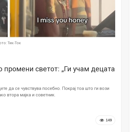
Малолетниците ќе бидат офлајн до
15-тата година: Франција воведе
забрана за…
Мајка и Дете
Јул 23, 2026
ото: Тик-Ток
Нов тест од крвта би можел да го
открие ризикот од Алцхајмер
многу…
Јул 22, 2026
о промени светот: „Ги учам децата
Австралијка роди четири
идентични ќерки: Чудо што се
случува еднаш на…
ете да се чувствува посебно. Покрај тоа што ги вози
Јул 21, 2026
ако втора мајка и советник.
И многу среќа не е на арно! Жена
завршила на Итна помош по
свадбата на…
149
Јул 20, 2026