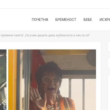
ПОЧЕТНА
БРЕМЕНОСТ
БЕБЕ
ИСХР
 промени светот: „Ги учам децата дека љубезноста е лек за сѐ“
НОВОСТИ