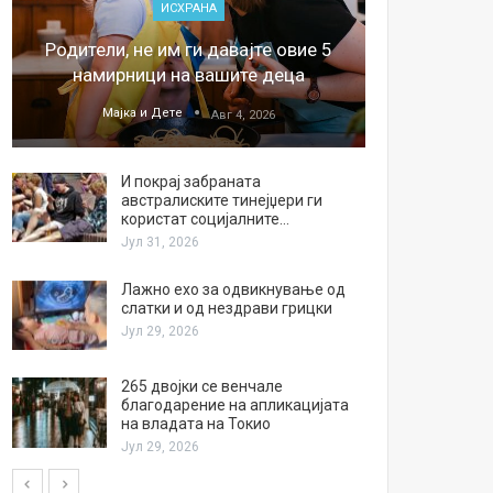
ИСХРАНА
„Џонс
Родители, не им ги давајте овие 5
обесштет
намирници на вашите деца
тв
Мајка и Дете
М
Авг 4, 2026
И покрај забраната
австралиските тинејџери ги
користат социјалните…
Јул 31, 2026
Лажно ехо за одвикнување од
слатки и од нездрави грицки
Јул 29, 2026
265 двојки се венчале
благодарение на апликацијата
на владата на Токио
Јул 29, 2026