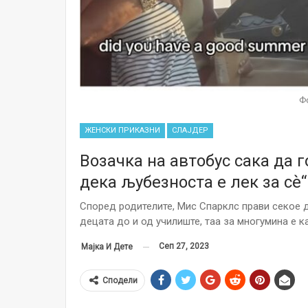
Ф
ЖЕНСКИ ПРИКАЗНИ
СЛАЈДЕР
Возачка на автобус сака да г
дека љубезноста е лек за сѐ“
Според родителите, Мис Спарклс прави секое д
децата до и од училиште, таа за многумина е к
Сеп 27, 2023
Мајка И Дете
Сподели