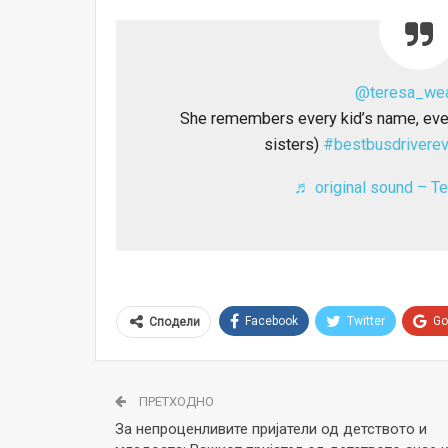
@teresa_we
She remembers every kid’s name, every
sisters)
#bestbusdriverev
♬ original sound – T
Facebook
Twitter
Go
Сподели
ПРЕТХОДНО
За непроценливите пријатели од детството и