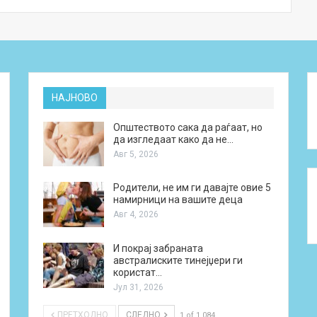
НАЈНОВО
Општеството сака да раѓаат, но
да изгледаат како да не…
Авг 5, 2026
Родители, не им ги давајте овие 5
намирници на вашите деца
Авг 4, 2026
И покрај забраната
австралиските тинејџери ги
користат…
Јул 31, 2026
ПРЕТХОДНО
СЛЕДНО
1 of 1.084