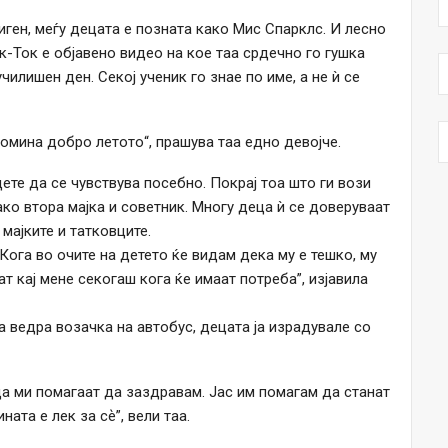
иген, меѓу децата е позната како Мис Спарклс. И лесно
ик-Ток е објавено видео на кое таа срдечно го гушка
чилишен ден. Секој ученик го знае по име, а не ѝ се
помина добро летото“, прашува таа едно девојче.
ете да се чувствува посебно. Покрај тоа што ги вози
ако втора мајка и советник. Многу деца ѝ се доверуваат
мајките и татковците.
Кога во очите на детето ќе видам дека му е тешко, му
т кај мене секогаш кога ќе имаат потреба”, изјавила
а ведра возачка на автобус, децата ја израдувале со
ца ми помагаат да заздравам. Јас им помагам да станат
ата е лек за сѐ”, вели таа.