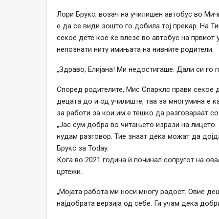
Лори Брукс, возач на училишен автобус во Мич
е да се види зошто го добила тој прекар. На Т
секое дете кое ќе влезе во автобус на првиот у
непознати ниту имињата на нивните родители.
„Здраво, Елијана! Ми недостигаше. Дали си го 
Според родителите, Мис Спарклс прави секое д
децата до и од училиште, таа за многумина е к
за работи за кои им е тешко да разговараат со 
„Јас сум добра во читањето изрази на лицето. 
нудам разговор. Тие знаат дека можат да дојда
Брукс за Today.
Кога во 2021 година ѝ починал сопругот на ова
цртежи.
„Мојата работа ми носи многу радост. Овие де
најдобрата верзија од себе. Ги учам дека добрин