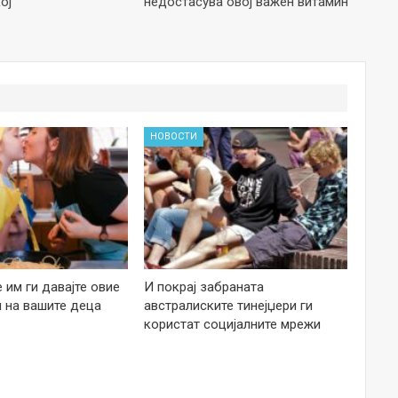
ој
недостасува овој важен витамин
НОВОСТИ
е им ги давајте овие
И покрај забраната
 на вашите деца
австралиските тинејџери ги
користат социјалните мрежи