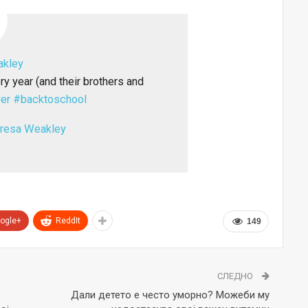
akley
 year (and their brothers and
er
#backtoschool
eresa Weakley
ogle+
ReddIt
149
СЛЕДНО
Дали детето е често уморно? Можеби му