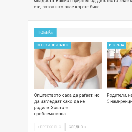
младоста: Вашиот пријател од детството знае к
сте, затоа што знае кој сте биле
ПОВЕЌЕ
ЖЕНСКИ ПРИКАЗНИ
ИСХРАНА
Општеството сака да раѓаат, но
Родители, н
да изгледаат како да не
5 намирници
родиле: Зошто е
проблематична…
ПРЕТХОДНО
СЛЕДНО