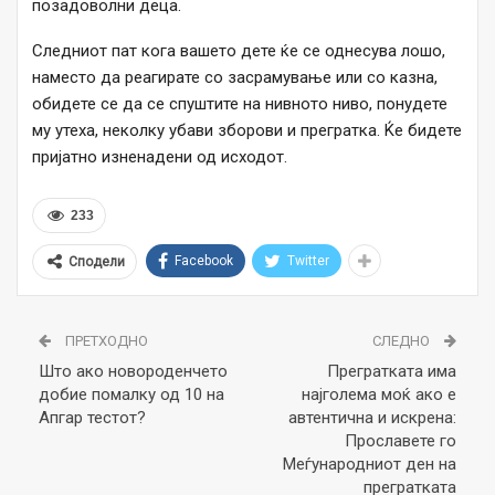
позадоволни деца.
Следниот пат кога вашето дете ќе се однесува лошо,
наместо да реагирате со засрамување или со казна,
обидете се да се спуштите на нивното ниво, понудете
му утеха, неколку убави зборови и прегратка. Ќе бидете
пријатно изненадени од исходот.
233
Facebook
Twitter
Сподели
ПРЕТХОДНО
СЛЕДНО
Што ако новороденчето
Прегратката има
добие помалку од 10 на
најголема моќ ако е
Апгар тестот?
автентична и искрена:
Прославете го
Меѓународниот ден на
прегратката