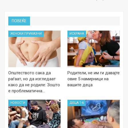
ПОВЕЌЕ
ЖЕНСКИ ПРИКАЗНИ
ИСХРАНА
Општеството сака да
Родители, не им ги давајте
раѓаат, но да изгледаат
овие 5 намирници на
како да не родиле: Зошто
вашите деца
е проблематична…
НОВОСТИ
ДЕЦА 1-6