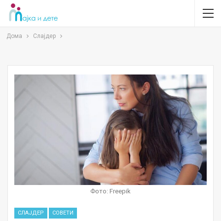
Дома
Слајдер
Фото: Freepik
СЛАЈДЕР
СОВЕТИ