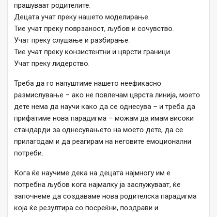
прашуваат родителите.
Децата учат преку нашето моделирање.
Тие учат преку поврзаност, љубов и сочувство.
Учат преку слушање и разбирање.
Тие учат преку конзистентни и цврсти граници.
Учат преку лидерство.
Треба да го напуштиме нашето неефикасно
размислување – ако не повлечам цврста линија, моето
дете нема да научи како да се однесува – и треба да
прифатиме нова парадигма – можам да имам високи
стандарди за однесувањето на моето дете, да се
прилагодам и да реагирам на неговите емоционални
потреби.
Кога ќе научиме дека на децата најмногу им е
потребна љубов кога најмалку ја заслужуваат, ќе
започнеме да создаваме нова родителска парадигма
која ќе резултира со посреќни, поздрави и