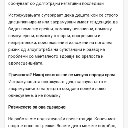
соочуваат со долготрајни негативни последици.
Истражувањата сугерираат дека децата кои се строго
дисциплинирани или засрамувани имаат тенденција да
бидат помалку среќни, помалку независни, помалку
самоуверени, помалку отпорни, поагресивни и
непријателски, поисплашени и изложени на поголем
ризик од злоупотреба на супстанции и развој на
проблеми со менталното здравје во зрелоста и
адолесценцијата.
Причината? Никој никогаш не се менува поради срам.
Истражувањата покажуваат дека казнувањето и
засрамувањето на децата создава повеќе лошо
однесување, а не помалку.
Размислете за ова сценарио:
На работа сте подготвувајќи презентација. Конечниот
нацрт е полн со грешки. Знаете дека можете подобро,