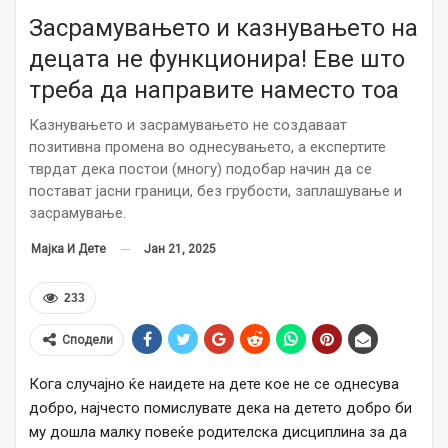
Засрамувањето и казнувањето на
децата не функционира! Еве што
треба да направите наместо тоа
Казнувањето и засрамувањето не создаваат
позитивна промена во однесувањето, а експертите
тврдат дека постои (многу) подобар начин да се
постават јасни граници, без грубости, заплашување и
засрамување.
Јан 21, 2025
Мајка И Дете
233
Сподели
Кога случајно ќе наидете на дете кое не се однесува
добро, најчесто помислувате дека на детето добро би
му дошла малку повеќе родителска дисциплина за да