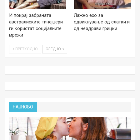
И покрај забраната
Лажно ехо за
австралиските тинејџери
одвикнување од слатки и
ги користат социјалните
од нездрави грицки
мрежи
ПРЕТХОДНО
СЛЕДНО
НАЈНОВО