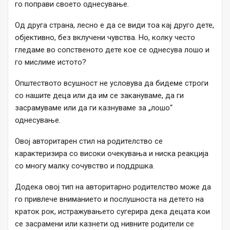
го поправи своето однесување.
Од друга страна, лесно е да се види тоа кај друго дете,
објективно, без вклучени чувства. Но, колку често
гледаме во сопственото дете кое се однесува лошо и
го мислиме истото?
Општеството всушност не условува да бидеме строги
со нашите деца или да им се закануваме, да ги
засрамуваме или да ги казнуваме за „лошо“
однесување.
Овој авторитарен стил на родителство се
карактеризира со високи очекувања и ниска реакција
со многу малку сочувство и поддршка.
Додека овој тип на авторитарно родителство може да
го привлече вниманието и послушноста на детето на
краток рок, истражувањето сугерира дека децата кои
се засрамени или казнети од нивните родители се