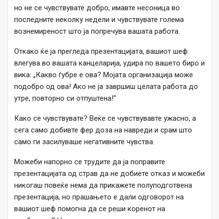
но не се чувствувате добро, имавте несоница во
последните неколку недели и чувствувате голема
вознемиреност што ја попречува вашата работа.
Откако ќе ја прегледа презентацијата, вашиот шеф
влегува во вашата канцеларија, удира по вашето биро и
вика: „Какво ѓубре е ова? Мојата организација може
подобро од ова! Ако не ја завршиш целата работа до
утре, повторно си отпуштена!“
Како се чувствувате? Веќе се чувствувавте ужасно, а
сега само добивте фер доза на навреди и срам што
само ги засилуваше негативните чувства.
Можеби напорно се трудите да ја поправите
презентацијата од страв да не добиете отказ и можеби
никогаш повеќе нема да прикажете полуподготвена
презентација, но прашањето е дали одговорот на
вашиот шеф помогна да се реши коренот на