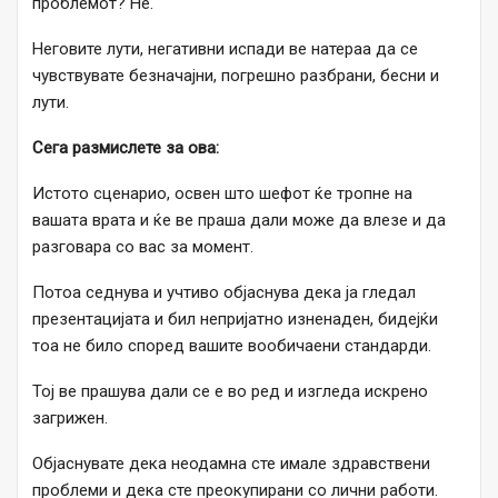
проблемот? Не.
Неговите лути, негативни испади ве натераа да се
чувствувате безначајни, погрешно разбрани, бесни и
лути.
Сега размислете за ова:
Истото сценарио, освен што шефот ќе тропне на
вашата врата и ќе ве праша дали може да влезе и да
разговара со вас за момент.
Потоа седнува и учтиво објаснува дека ја гледал
презентацијата и бил непријатно изненаден, бидејќи
тоа не било според вашите вообичаени стандарди.
Тој ве прашува дали се е во ред и изгледа искрено
загрижен.
Објаснувате дека неодамна сте имале здравствени
проблеми и дека сте преокупирани со лични работи.