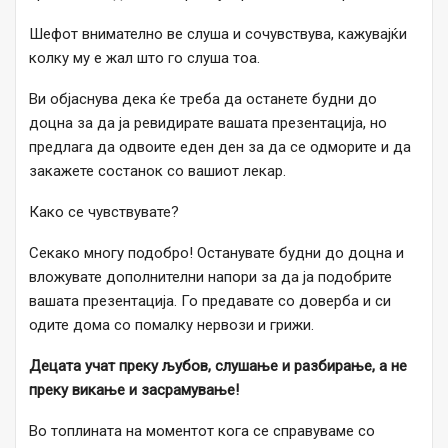
Шефот внимателно ве слуша и сочувствува, кажувајќи
колку му е жал што го слуша тоа.
Ви објаснува дека ќе треба да останете будни до
доцна за да ја ревидирате вашата презентација, но
предлага да одвоите еден ден за да се одморите и да
закажете состанок со вашиот лекар.
Како се чувствувате?
Секако многу подобро! Останувате будни до доцна и
вложувате дополнителни напори за да ја подобрите
вашата презентација. Го предавате со доверба и си
одите дома со помалку нервози и грижи.
Децата учат преку љубов, слушање и разбирање, а не
преку викање и засрамување!
Во топлината на моментот кога се справуваме со