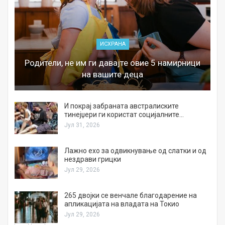
ИСХРАНА
Родители, не им ги давајте овие 5 намирници
на вашите деца
И покрај забраната австралиските
тинејџери ги користат социјалните…
Јул 31, 2026
Лажно ехо за одвикнување од слатки и од
нездрави грицки
Јул 29, 2026
а
265 двојки се венчале благодарение на
апликацијата на владата на Токио
Јул 29, 2026