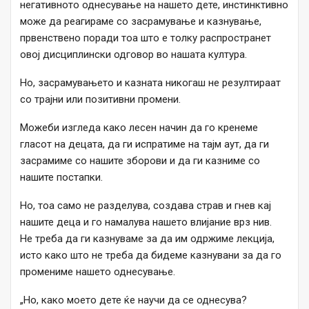
негативното однесување на нашето дете, инстинктивно
може да реагираме со засрамување и казнување,
првенствено поради тоа што е толку распространет
овој дисциплински одговор во нашата култура.
Но, засрамувањето и казната никогаш не резултираат
со трајни или позитивни промени.
Можеби изгледа како лесен начин да го кренеме
гласот на децата, да ги испратиме на тајм аут, да ги
засрамиме со нашите зборови и да ги казниме со
нашите постапки.
Но, тоа само не разделува, создава страв и гнев кај
нашите деца и го намалува нашето влијание врз нив.
Не треба да ги казнуваме за да им одржиме лекција,
исто како што не треба да бидеме казнувани за да го
промениме нашето однесување.
„Но, како моето дете ќе научи да се однесува?