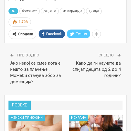
бременост
доцнење
менструација
циклус
1.708
Facebook
Twitter
Сподели
ПРЕТХОДНО
СЛЕДНО
Ако некој се смее кога е
Како да ги научите да
нешто за плачење…
спијат децата од 2 до 4
Можеби станува збор за
години?
деменција?
ПОВЕЌЕ
ЖЕНСКИ ПРИКАЗНИ
ИСХРАНА