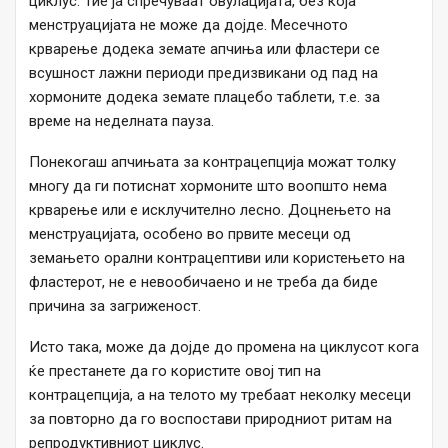
циклус. Тие ја спречуваат овулацијата, без која
менструацијата не може да дојде. Месечното
крварење додека земате апчиња или фластери се
всушност лажни периоди предизвикани од пад на
хормоните додека земате плацебо таблети, т.е. за
време на неделната пауза.
Понекогаш апчињата за контрацепција можат толку
многу да ги потиснат хормоните што воопшто нема
крварење или е исклучително лесно. Доцнењето на
менструацијата, особено во првите месеци од
земањето орални контрацептиви или користењето на
фластерот, не е невообичаено и не треба да биде
причина за загриженост.
Исто така, може да дојде до промена на циклусот кога
ќе престанете да го користите овој тип на
контрацепција, а на телото му требаат неколку месеци
за повторно да го воспостави природниот ритам на
репродуктивниот циклус.