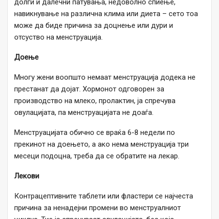
долги и далечни патувања, недоволно спиење,
навикнување на различна клима или диета – сето тоа
може да биде причина за доцнење или дури и
отсуство на менструација.
Доење
Многу жени воопшто немаат менструација додека не
престанат да дојат. Хормонот одговорен за
производство на млеко, пролактин, ја спречува
овулацијата, па менструацијата не доаѓа.
Менструацијата обично се враќа 6-8 недели по
прекинот на доењето, а ако нема менструација три
месеци подоцна, треба да се обратите на лекар.
Лекови
Контрацептивните таблети или фластери се најчеста
причина за ненадејни промени во менструалниот