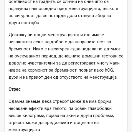
осетливост на градите, се слични на оние што се
појавуваат непосредно пред менструацијата, тешко е
со сигурност да се потврди дали станува збор за
друга состојба.
Доколку ви доцни менструацијата и сте имале
незаштитен секс, најдобро е да направите тест за
бременост. Иако е најсигурен една недела по датумот
на очекуваниот период, денешните домашни тестови се
доволно чувствителни за да регистрираат многу мали
нивоа на хормонот за бременост, познат како hCG,
дури и на првиот ден од отсуството на менструација.
Стрес
Одамна знаеме дека стресот може да има бројни
несакани ефекти врз телото, па освен главоболки,
вишок килограми, појава на акни и други проблеми,
стресот може да предизвика и доцнење на
менструацијата.