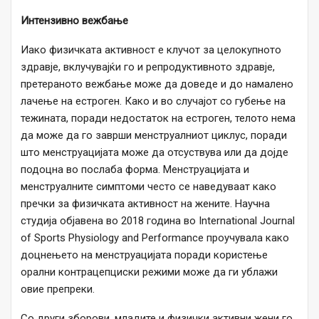
Интензивно вежбање
Иако физичката активност е клучот за целокупното
здравје, вклучувајќи го и репродуктивното здравје,
претераното вежбање може да доведе и до намалено
лачење на естроген. Како и во случајот со губење на
тежината, поради недостаток на естроген, телото нема
да може да го заврши менструалниот циклус, поради
што менструацијата може да отсуствува или да дојде
подоцна во послаба форма. Менструацијата и
менструалните симптоми често се наведуваат како
пречки за физичката активност на жените. Научна
студија објавена во 2018 година во International Journal
of Sports Physiology and Performance проучувала како
доцнењето на менструацијата поради користење
орални контрацепциски режими може да ги ублажи
овие препреки.
Со други зборови, младите и физички активни жени го