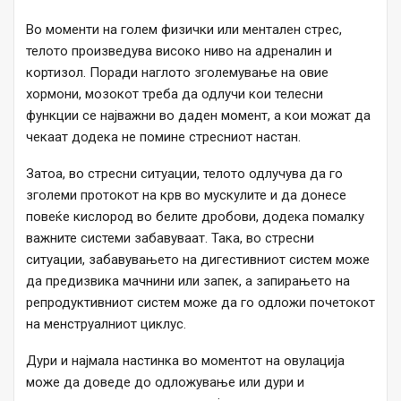
Во моменти на голем физички или ментален стрес,
телото произведува високо ниво на адреналин и
кортизол. Поради наглото зголемување на овие
хормони, мозокот треба да одлучи кои телесни
функции се најважни во даден момент, а кои можат да
чекаат додека не помине стресниот настан.
Затоа, во стресни ситуации, телото одлучува да го
зголеми протокот на крв во мускулите и да донесе
повеќе кислород во белите дробови, додека помалку
важните системи забавуваат. Така, во стресни
ситуации, забавувањето на дигестивниот систем може
да предизвика мачнини или запек, а запирањето на
репродуктивниот систем може да го одложи почетокот
на менструалниот циклус.
Дури и најмала настинка во моментот на овулација
може да доведе до одложување или дури и