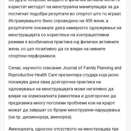
користат методот на менструална манипулација за да
постигнат подобри резултати во спортот што го играат.
Истражувањето било спроведено на 459 жени, а
резултатите покажале дека намерното одложување на
менструацијата со користење на контрацептивни
режими е вообичаена практика кај физички активните
жени, со цел позитивно да се влијае на нивните
спортски перформанси.
Сепак, научното списание Journal of Family Planning and
Reproductive Health Care презентира студија која јасно
покажува дека оваа долгорочна практика на
одложување на менструацијата може негативно да
влијае на хормоналната рамнотежа и долгорочно да
предизвика многу поголеми проблеми кои на крајот
можат да завршат со бројни менструални нарушувања
(на пр. дисменореја, аменореа).
Аменореата, односно отсуството на менструација три