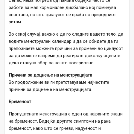
Сепак, нема потреба од паника бидејќи често се
работи за мал хормонален дисбаланс кој поминува
спонтано, по што циклусот се враќа во природниот
ритам.
Во секој случај, важно е да го следите вашето тело, да
водите менструален календар и да се обидете да ги
препознаете можните причини за промени во циклусот
за да можете навреме да реагирате доколку оцените
дека станува збор за нешто посериозно.
Причини за доцнење на менструацијата
Во продолжение ви ги претставуваме најчестите
причини за доцнење на менструацијата.
Бременост
Пропуштената менструација е еден од најраните знаци
на бременост. Бидејќи другите симптоми на рана
бременост, како што се грчеви, надуеност и