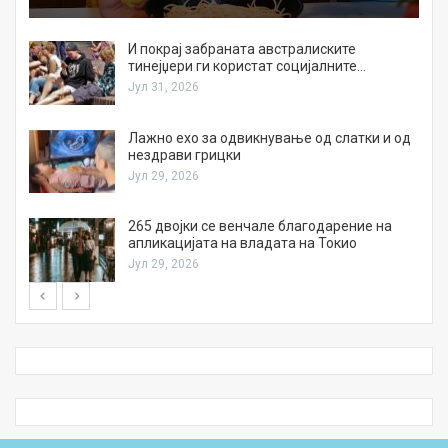
И покрај забраната австралиските
тинејџери ги користат социјалните…
Јул 31, 2026
Лажно ехо за одвикнување од слатки и од
нездрави грицки
Јул 29, 2026
а
265 двојки се венчале благодарение на
апликацијата на владата на Токио
Јул 29, 2026