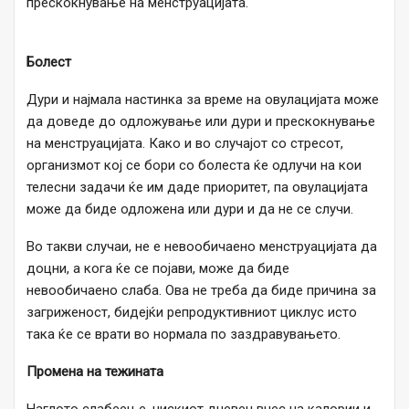
прескокнување на менструацијата.
Болест
Дури и најмала настинка за време на овулацијата може
да доведе до одложување или дури и прескокнување
на менструацијата. Како и во случајот со стресот,
организмот кој се бори со болеста ќе одлучи на кои
телесни задачи ќе им даде приоритет, па овулацијата
може да биде одложена или дури и да не се случи.
Во такви случаи, не е невообичаено менструацијата да
доцни, а кога ќе се појави, може да биде
невообичаено слаба. Ова не треба да биде причина за
загриженост, бидејќи репродуктивниот циклус исто
така ќе се врати во нормала по заздравувањето.
Промена на тежината