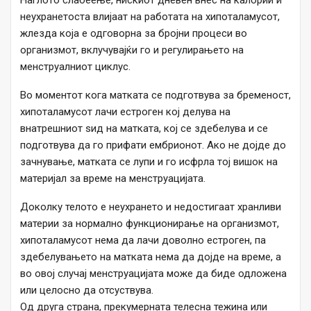
Наглото слабеење, нискиот дневен внес на калории и
неухранетоста влијаат на работата на хипоталамусот,
жлезда која е одговорна за бројни процеси во
организмот, вклучувајќи го и регулирањето на
менструалниот циклус.
Во моментот кога матката се подготвува за бременост,
хипоталамусот лачи естроген кој делува на
внатрешниот ѕид на матката, кој се здебелува и се
подготвува да го прифати ембрионот. Ако не дојде до
зачнување, матката се лупи и го исфрла тој вишок на
материјал за време на менструацијата.
Доколку телото е неухрането и недостигаат хранливи
материи за нормално функционирање на организмот,
хипоталамусот нема да лачи доволно естроген, па
здебелувањето на матката нема да дојде на време, а
во овој случај менструацијата може да биде одложена
или целосно да отсуствува.
Од друга страна, прекумерната телесна тежина или