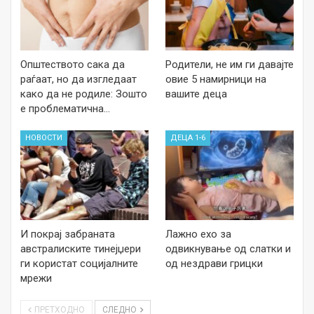
Општеството сака да
Родители, не им ги давајте
раѓаат, но да изгледаат
овие 5 намирници на
како да не родиле: Зошто
вашите деца
е проблематична…
НОВОСТИ
ДЕЦА 1-6
И покрај забраната
Лажно ехо за
австралиските тинејџери
одвикнување од слатки и
ги користат социјалните
од нездрави грицки
мрежи
ПРЕТХОДНО
СЛЕДНО