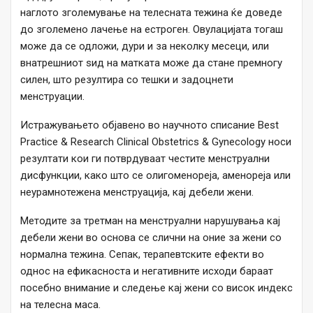
наглото зголемување на телесната тежина ќе доведе
до зголемено лачење на естроген. Овулацијата тогаш
може да се одложи, дури и за неколку месеци, или
внатрешниот ѕид на матката може да стане премногу
силен, што резултира со тешки и задоцнети
менструации.
Истражувањето објавено во научното списание Best
Practice & Research Clinical Obstetrics & Gynecology носи
резултати кои ги потврдуваат честите менструални
дисфункции, како што се олигоменореја, аменореја или
неурамнотежена менструација, кај дебели жени.
Методите за третман на менструални нарушувања кај
дебели жени во основа се слични на оние за жени со
нормална тежина. Сепак, терапевтските ефекти во
однос на ефикасноста и негативните исходи бараат
посебно внимание и следење кај жени со висок индекс
на телесна маса.