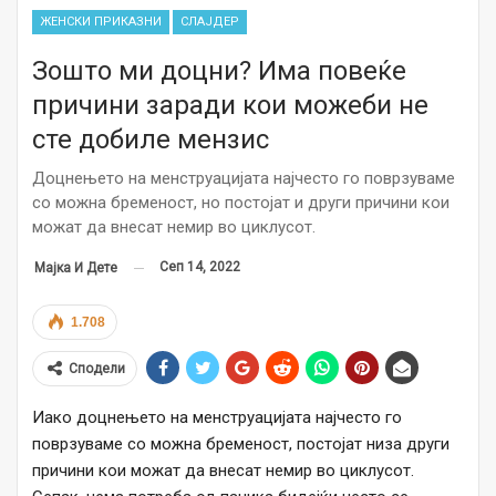
ЖЕНСКИ ПРИКАЗНИ
СЛАЈДЕР
Зошто ми доцни? Има повеќе
причини заради кои можеби не
сте добиле мензис
Доцнењето на менструацијата најчесто го поврзуваме
со можна бременост, но постојат и други причини кои
можат да внесат немир во циклусот.
Сеп 14, 2022
Мајка И Дете
1.708
Сподели
Иако доцнењето на менструацијата најчесто го
поврзуваме со можна бременост, постојат низа други
причини кои можат да внесат немир во циклусот.