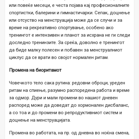
или повеќе месеци, е честа појава кај професионалните
спортистки, балерини и гимнастичарки. Сепак, доцнење
или отсуство на менструација може да се случи и за
време на рекреативно спортување, особено ако
тренингот е интензивен и планот за исхрана не ги следи
доследно тренинзите. За среќа, доволно е тренингот
да биде малку полесен и побавен за менструалниот
циклус да се врати во својот нормален ритам.
Промена на биоритамот
Човечкото тело сака рутина: редовни оброци, уреден
ритам на спиење, разумно распоредена работа и време
за одмор. Дури и мали промени во нашиот дневен
распоред може да доведат до хормонален дисбаланс,
а со тоа и до промени во репродуктивниот систем и
доцнење на менструацијата.
Промена во работата, на пр. од дневна во ноќна смена,