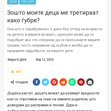
ДЕЦА
СЛАЈДЕР
Зошто моите деца ме третираат
како ѓубре?
Она што е охрабрувачко е дека без оглед на возраста
на детето и вашата возраст, односите може да се
подобрат ако сте отворени да ги препознаете вашите
грешки, често направени од љубов и желба да го
направите најдоброто за вашето дете.
Апр 12, 2023
Мајка И Дете
585
Сподели
Додека растат, децата можат да развијат вредности
кои се спротивни на оние на нивните родители, што
доведува до расправии и тензии. Дури и