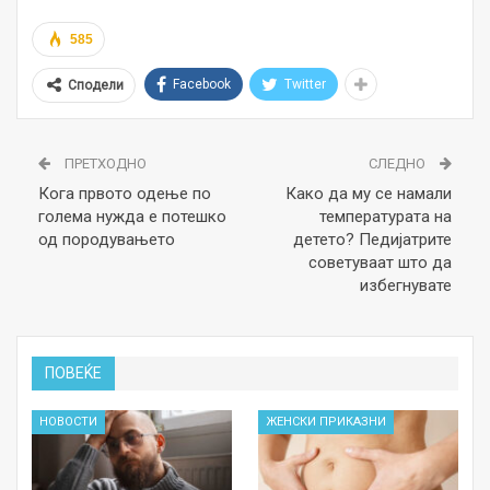
585
Facebook
Twitter
Сподели
ПРЕТХОДНО
СЛЕДНО
Кога првото одење по
Како да му се намали
голема нужда е потешко
температурата на
од породувањето
детето? Педијатрите
советуваат што да
избегнувате
ПОВЕЌЕ
НОВОСТИ
ЖЕНСКИ ПРИКАЗНИ