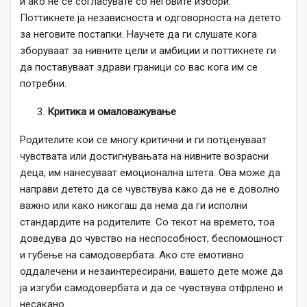
и ако не се согласувате со неговите избори.
Поттикнете ја независноста и одговорноста на детето
за неговите постапки. Научете да ги слушате кога
зборуваат за нивните цели и амбиции и поттикнете ги
да поставуваат здрави граници со вас кога им се
потребни.
Критика и омаловажување
Родителите кои се многу критични и ги потценуваат
чувствата или достигнувањата на нивните возрасни
деца, им нанесуваат емоционална штета. Ова може да
направи детето да се чувствува како да не е доволно
важно или како никогаш да нема да ги исполни
стандардите на родителите. Со текот на времето, тоа
доведува до чувство на неспособност, беспомошност
и губење на самодовербата. Ако сте емотивно
оддалечени и незаинтересирани, вашето дете може да
ја изгуби самодовербата и да се чувствува отфрлено и
несакано.