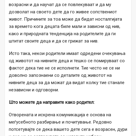
возрасни и да научат да се повлекуваат и да му
дозволат на своето дете да го живее сопствениот
живот. Причините за тоа може да бидат носталгијата
за времето кога децата биле мали и зависни од нив,
како и природната тенденција на родителите да ги
штитат своите деца и да се грижат за нив.
Исто така, некои родители имаат одредени очекувања
од животот на нивните деца и тешко се помируваат со
фактот дека тие не се исполнети. Тие често не се ни
доволно запознаени со деталите од животот на
нивните деца за да можат да видат колку тие станале
независни и одговорни.
Што можете да направите како родител:
Отворената и искрена комуникација е основа на
меѓусебното разбирање и почитување. Редовно
потсетувајте се дека вашето дете сега е возрасен, дури