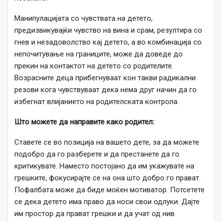
Манипулацијата со чувствата на детето,
предизвикувајќи чувство на вина и срам, резултира со
гнев и незадоволство кај детето, а во комбинација со
непочитување на границите, може да доведе до
прекин на контактот на детето со родителите.
Возрасните деца прибегнуваат кон такви радикални
резови кога чувствуваат дека нема друг начин да го
избегнат влијанието на родителската контрола.
Што можете да направите како родител:
Ставете се во позиција на вашето дете, за да можете
подобро да го разберете и да престанете да го
критикувате. Наместо постојано да им укажувате на
грешките, фокусирајте се на она што добро го прават.
Пофалбата може да биде моќен мотиватор. Потсетете
се дека детето има право да носи свои одлуки. Дајте
им простор да прават грешки и да учат од нив.