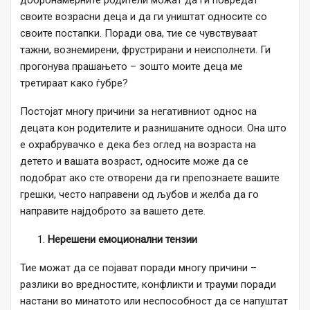
добронамерните родители можат да ги повредат
своите возрасни деца и да ги уништат односите со
своите постапки. Поради ова, тие се чувствуваат
тажни, вознемирени, фрустрирани и неисполнети. Ги
прогонува прашањето – зошто моите деца ме
третираат како ѓубре?
Постојат многу причини за негативниот однос на
децата кон родителите и разнишаните односи. Она што
е охрабрувачко е дека без оглед на возраста на
детето и вашата возраст, односите може да се
подобрат ако сте отворени да ги препознаете вашите
грешки, често направени од љубов и желба да го
направите најдоброто за вашето дете.
Нерешени емоционални тензии
Тие можат да се појават поради многу причини –
разлики во вредностите, конфликти и трауми поради
настани во минатото или неспособност да се напуштат