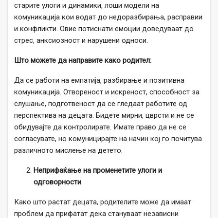
старите улоги и динамики, лоши модели на
комуникација кои водат до недоразбирања, расправии
и конфликти. Овие потиснати емоции доведуваат до
стрес, анксиозност и нарушени односи.
Што можете да направите како родител:
Да се ​​работи на емпатија, разбирање и позитивна
комуникација. Отвореност и искреност, способност за
слушање, подготвеност да се гледаат работите од
перспектива на децата. Бидете мирни, цврсти и не се
обидувајте да контролирате. Имате право да не се
согласувате, но комуницирајте на начин кој го почитува
различното мислење на детето.
Неприфаќање на променетите улоги и
одговорности
Како што растат децата, родителите може да имаат
проблем да прифатат дека стануваат независни