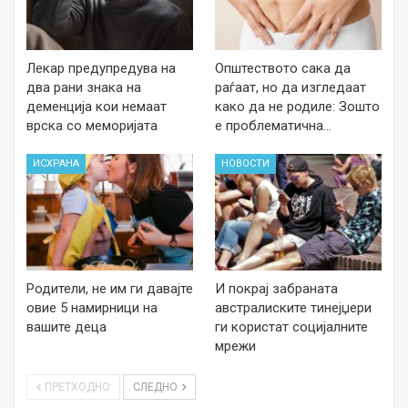
Лекар предупредува на
Општеството сака да
два рани знака на
раѓаат, но да изгледаат
деменција кои немаат
како да не родиле: Зошто
врска со меморијата
е проблематична…
ИСХРАНА
НОВОСТИ
Родители, не им ги давајте
И покрај забраната
овие 5 намирници на
австралиските тинејџери
вашите деца
ги користат социјалните
мрежи
ПРЕТХОДНО
СЛЕДНО