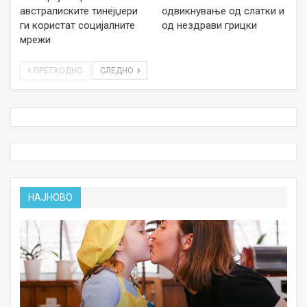
австралиските тинејџери
одвикнување од слатки и
ги користат социјалните
од нездрави грицки
мрежи
ПРЕТХОДНО
СЛЕДНО
НАЈНОВО