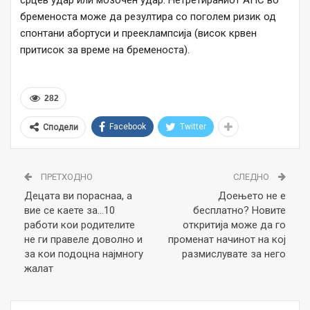
бременоста може да резултира со поголем ризик од
спонтани абортуси и прееклампсија (висок крвен
притисок за време на бременоста).
282
Facebook
Twitter
Сподели
ПРЕТХОДНО
СЛЕДНО
Децата ви пораснаа, а
Доењето не е
вие се каете за…10
бесплатно? Новите
работи кои родителите
откритија може да го
не ги правеле доволно и
променат начинот на кој
за кои подоцна најмногу
размислувате за него
жалат