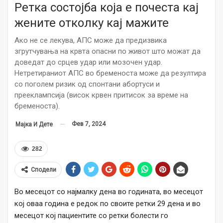
Ретка состојба која е почеста кај
жените отколку кај мажите
Ако не се лекува, АПС може да предизвика
згрутчувања на крвта опасни по живот што можат да
доведат до срцев удар или мозочен удар.
Нетретираниот АПС во бременоста може да резултира
со поголем ризик од спонтани абортуси и
прееклампсија (висок крвен притисок за време на
бременоста).
Фев 7, 2024
Мајка И Дете
282
Сподели
Во месецот со најмалку дена во годината, во месецот
кој оваа година е редок по своите ретки 29 дена и во
месецот кој пациентите со ретки болести го