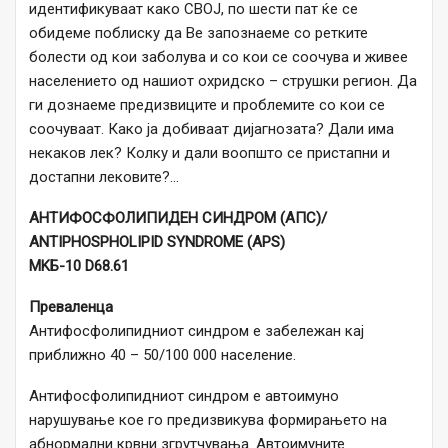
идентификуваат како СВОЈ, по шести пат ќе се
обидеме поблиску да Ве запознаеме со ретките
болести од кои заболува и со кои се соочува и живее
населението од нашиот охридско – струшки регион. Да
ги дознаеме предизвиците и проблемите со кои се
соочуваат. Како ја добиваат дијагнозата? Дали има
некаков лек? Колку и дали воопшто се пристапни и
достапни лековите?…
АНТИФОСФОЛИПИДЕН СИНДРОМ (АПС)/
ANTIPHOSPHOLIPID SYNDROME (APS)
MKБ-10 D68.61
Преваленца
Антифосфолипидниот синдром е забележан кај
приближно 40 – 50/100 000 население.
Антифосфолипидниот синдром е автоимуно
нарушување кое го предизвикува формирањето на
абнормални крвни згрутчувања. Автоимуните