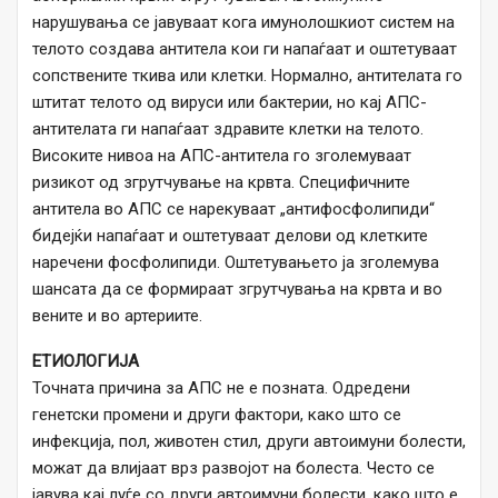
нарушувања се јавуваат кога имунолошкиот систем на
телото создава антитела кои ги напаѓаат и оштетуваат
сопствените ткива или клетки. Нормално, антителата го
штитат телото од вируси или бактерии, но кај АПС-
антителата ги напаѓаат здравите клетки на телото.
Високите нивоа на АПС-антитела го зголемуваат
ризикот од згрутчување на крвта. Специфичните
антитела во АПС се нарекуваат „антифосфолипиди“
бидејќи напаѓаат и оштетуваат делови од клетките
наречени фосфолипиди. Оштетувањето ја зголемува
шансата да се формираат згрутчувања на крвта и во
вените и во артериите.
ЕТИОЛОГИЈА
Точната причина за АПС не е позната. Одредени
генетски промени и други фактори, како што се
инфекција, пол, животен стил, други автоимуни болести,
можат да влијаат врз развојот на болеста. Често се
јавува кај луѓе со други автоимуни болести, како што е