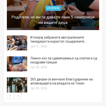
ИСХРАНА
Родители, не им ги давајте овие 5 намирници
на вашите деца
И покрај забраната австралиските
тинејџери ги користат социјалните…
Јул 31, 2026
Лажно ехо за одвикнување од слатки и од
нездрави грицки
Јул 29, 2026
а
265 двојки се венчале благодарение на
апликацијата на владата на Токио
Јул 29, 2026