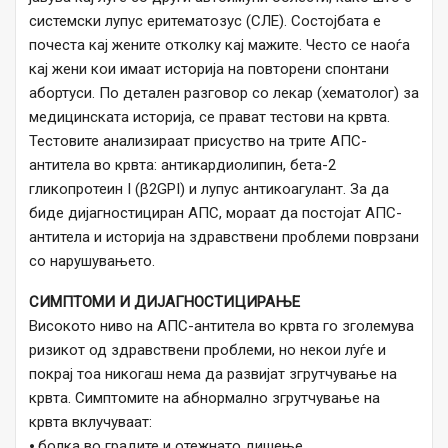
системски лупус еритематозус (СЛЕ). Состојбата е
почеста кај жените отколку кај мажите. Често се наоѓа
кај жени кои имаат историја на повторени спонтани
абортуси. По детален разговор со лекар (хематолог) за
медицинската историја, се прават тестови на крвта.
Тестовите анализираат присуство на трите АПС-
антитела во крвта: антикардиолипин, бета-2
гликопротеин I (β2GPI) и лупус антикоагулант. За да
биде дијагностициран АПС, мораат да постојат АПС-
антитела и историја на здравствени проблеми поврзани
со нарушувањето.
СИМПТОМИ И ДИЈАГНОСТИЦИРАЊЕ
Високото ниво на АПС-антитела во крвта го зголемува
ризикот од здравствени проблеми, но некои луѓе и
покрај тоа никогаш нема да развијат згрутчување на
крвта. Симптомите на абнормално згрутчување на
крвта вклучуваат:
⦁ болка во градите и отежнато дишење