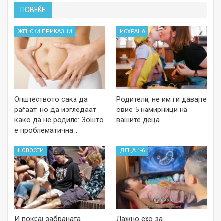
ПОВЕЌЕ
ЖЕНСКИ ПРИКАЗНИ
ИСХРАНА
Општеството сака да
Родители, не им ги давајте
раѓаат, но да изгледаат
овие 5 намирници на
како да не родиле: Зошто
вашите деца
е проблематична…
НОВОСТИ
ДЕЦА 1-6
И покрај забраната
Лажно ехо за