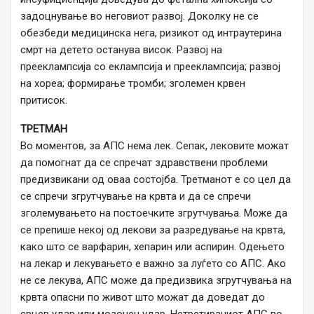
задоцнување во неговиот развој. Доколку не се
обезбеди медицинска нега, ризикот од интраутерина
смрт на детето останува висок. Развој на
прееклампсија со еклампсија и прееклампсија; развој
на хореа; формирање тромби; зголемен крвен
притисок.
ТРЕТМАН
Во моментов, за АПС нема лек. Сепак, лековите можат
да помогнат да се спречат здравствени проблеми
предизвикани од оваа состојба. Третманот е со цел да
се спречи згрутчување на крвта и да се спречи
зголемувањето на постоечките згрутчувања. Може да
се препише некој од лекови за разредување на крвта,
како што се варфарин, хепарин или аспирин. Одењето
на лекар и лекувањето е важно за луѓето со АПС. Ако
не се лекува, АПС може да предизвика згрутчувања на
крвта опасни по живот што можат да доведат до
срцев удар или мозочен удар. Нетретираниот АПС во