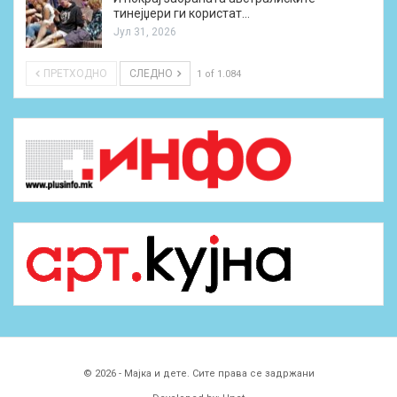
тинејџери ги користат…
Јул 31, 2026
ПРЕТХОДНО
СЛЕДНО
1 of 1.084
© 2026 - Мајка и дете. Сите права се задржани