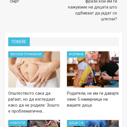
смрт
фрази кои им ги
кажуваме на децата што
одбиваат да јадат се
штетни?
ПОВЕЌЕ
ЖЕНСКИ ПРИКАЗНИ
ИСХРАНА
Општеството сака да
Родители, не им ги давајте
раѓаат, но да изгледаат
овие 5 намирници на
како да не родиле: Зошто
вашите деца
е проблематична…
НОВОСТИ
ДЕЦА 1-6