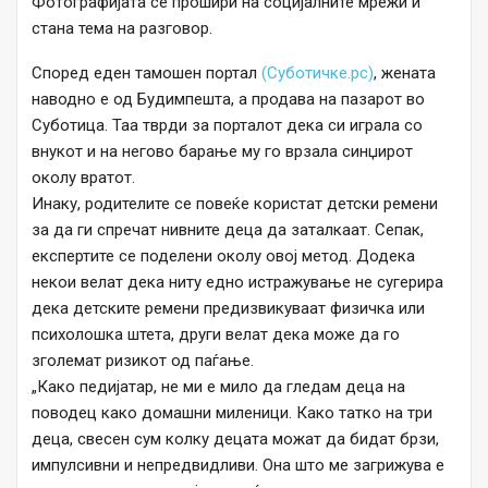
Фотографијата се прошири на социјалните мрежи и
стана тема на разговор.
Според еден тамошен портал
(Суботичке.рс)
, жената
наводно е од Будимпешта, а продава на пазарот во
Суботица. Таа тврди за порталот дека си играла со
внукот и на негово барање му го врзала синџирот
околу вратот.
Инаку, родителите се повеќе користат детски ремени
за да ги спречат нивните деца да заталкаат. Сепак,
експертите се поделени околу овој метод. Додека
некои велат дека ниту едно истражување не сугерира
дека детските ремени предизвикуваат физичка или
психолошка штета, други велат дека може да го
зголемат ризикот од паѓање.
„Како педијатар, не ми е мило да гледам деца на
поводец како домашни миленици. Како татко на три
деца, свесен сум колку децата можат да бидат брзи,
импулсивни и непредвидливи. Она што ме загрижува е