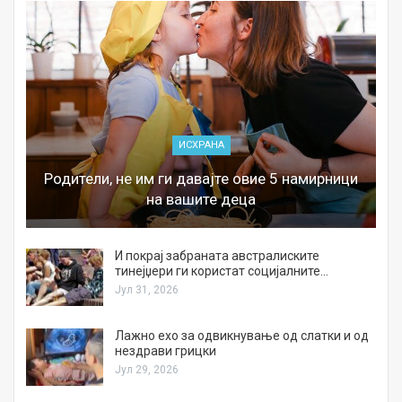
ИСХРАНА
Родители, не им ги давајте овие 5 намирници
на вашите деца
И покрај забраната австралиските
тинејџери ги користат социјалните…
Јул 31, 2026
Лажно ехо за одвикнување од слатки и од
нездрави грицки
Јул 29, 2026