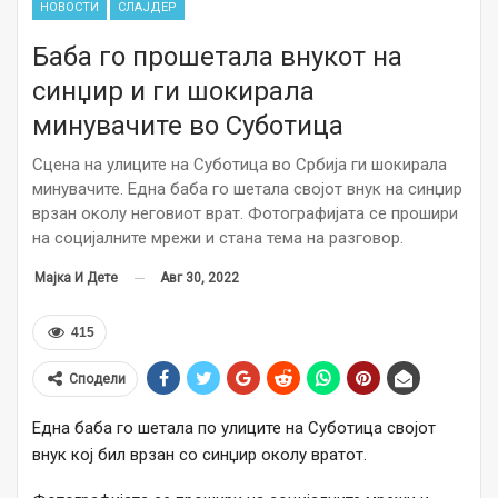
НОВОСТИ
СЛАЈДЕР
Баба го прошетала внукот на
синџир и ги шокирала
минувачите во Суботица
Сцена на улиците на Суботица во Србија ги шокирала
минувачите. Една баба го шетала својот внук на синџир
врзан околу неговиот врат. Фотографијата се прошири
на социјалните мрежи и стана тема на разговор.
Авг 30, 2022
Мајка И Дете
415
Сподели
Една баба го шетала по улиците на Суботица својот
внук кој бил врзан со синџир околу вратот.