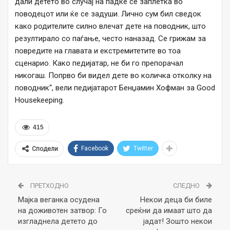
дали детето во случај на падќе се заплетка во
поводецот или ќе се задуши. Лично сум бил сведок
како родителите силно влечат дете на поводник, што
резултирало со паѓање, често наназад. Се грижам за
повредите на главата и екстремитетите во тоа
сценарио. Како педијатар, не би го препорачал
никогаш. Попрво би видел дете во количка отколку на
поводник“, вели педијатарот Бенџамин Хофман за Good
Housekeeping.
415
Facebook
Twitter
Сподели
ПРЕТХОДНО
СЛЕДНО
Mајка веганка осудена
Некои деца би биле
на доживотен затвор: Го
среќни да имаат што да
изгладнела детето до
јадат! Зошто некои