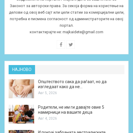
Законот за авторски права. За секоја форма на користење на
делови од овој веб сајт или цели статии за комерцијални цели,
потребна е писмена согласност од администраторите на овој
портал.
контактирајте не:
majkaidete@gmail.com
НАЈНОВО
Општеството сака да раѓаат, но да
изгледаат како да не…
Авг 5, 2026
Родители, не им ги давајте овие 5
намирници на вашите деца
Авг 4, 2026
И покрај забраната австралиските