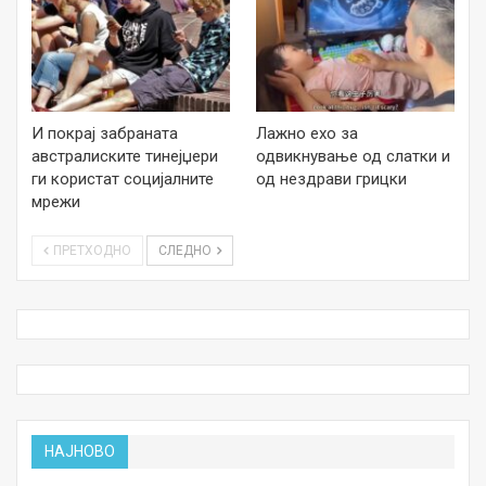
И покрај забраната
Лажно ехо за
австралиските тинејџери
одвикнување од слатки и
ги користат социјалните
од нездрави грицки
мрежи
ПРЕТХОДНО
СЛЕДНО
НАЈНОВО