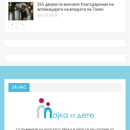
а
265 двојки се венчале благодарение на
апликацијата на владата на Токио
Јул 29, 2026
ЗА НАС
Содржините на порталот Мајка и дете се заштитени со