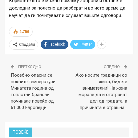
Користете што е можно помалку зборови и останете
доследни за полесно да разберат и во исто време да
научат да ги почитуваат и слушаат вашите одговори.
1.756
Facebook
Twitter
Сподели
ПРЕТХОДНО
СЛЕДНО
Посебно опасни се
Ако носите градници со
ноќните температури:
жица, бидете
Минатата година од
внимателни! На жена
топлотни бранови
морале да ѝ отстранат
починале повеќе од
дел од градата, а
61.000 Европејци
причината е страшна…
ПОВЕЌЕ