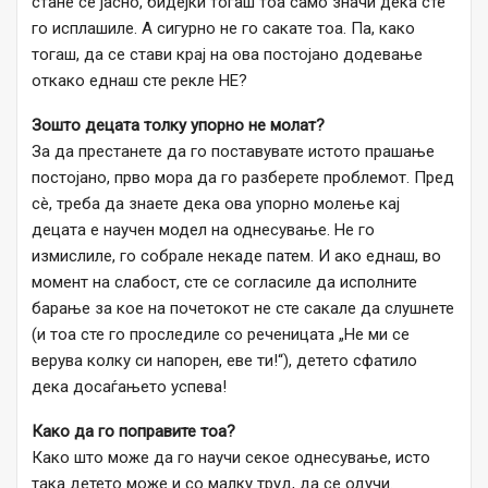
стане сè јасно, бидејќи тогаш тоа само значи дека сте
го исплашиле. А сигурно не го сакате тоа. Па, како
тогаш, да се стави крај на ова постојано додевање
откако еднаш сте рекле НЕ?
Зошто децата толку упорно не молат?
За да престанете да го поставувате истото прашање
постојано, прво мора да го разберете проблемот. Пред
сè, треба да знаете дека ова упорно молење кај
децата е научен модел на однесување. Не го
измислиле, го собрале некаде патем. И ако еднаш, во
момент на слабост, сте се согласиле да исполните
барање за кое на почетокот не сте сакале да слушнете
(и тоа сте го проследиле со реченицата „Не ми се
верува колку си напорен, еве ти!“), детето сфатило
дека досаѓањето успева!
Како да го поправите тоа?
Како што може да го научи секое однесување, исто
така детето може и со малку труд, да се одучи.