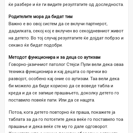
ќе разбере и ќе ги видите резултатите од доследноста.
Родителите мора да бидат тим
Важно е во овој систем да се вклучи партнерот,
дадилката, секој кој е вклучен во секојдневниот живот
на детето. Во тој случај резултатите ќе дојдат побрзо и
секако ќе бидат подобри.
Методот функционира и за деца со аутизам
Говорно-јазичниот патолог Стејси Пули вели дека оваа
техника функционира и кај децата со пречки во
развојот, особено кај оние со аутизам. Таа вели дека
би можело да биде корисно да се воведе табла и
креда и да се запише прашањето, доколку детето го
поставило повеќе пати. Или да се нацрта.
Потоа, кога детето повторно ќе праша, покажете ја
таблата за да го потсетите дека веќе го поставило тоа
прашање и дека веќе сте му го дале одговорот.