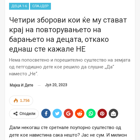
ДЕЦА 1-6
СЛАЈДЕР
Четири зборови кои ќе му стават
крај на повторувањето на
барањето на децата, откако
еднаш сте кажале НЕ
Нема попосветено и порешително суштество на земјата
од петгодишно дете кое решило да слушне „Да“
наместо „Не“.
Јул 20, 2023
Мајка И Дете
1.756
Сподели
Дали некогаш сте сретнале поупорно суштество од
дете кое навистина сака нешто? Јас не сум. И милион