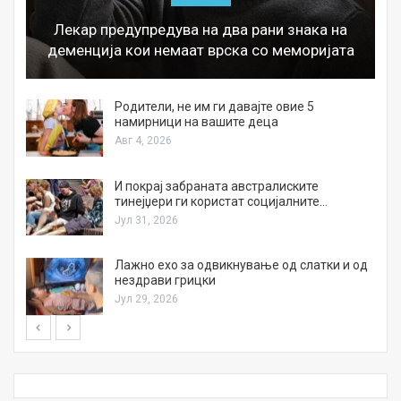
Лекар предупредува на два рани знака на
деменција кои немаат врска со меморијата
а
Родители, не им ги давајте овие 5
намирници на вашите деца
Авг 4, 2026
И покрај забраната австралиските
тинејџери ги користат социјалните…
Јул 31, 2026
Лажно ехо за одвикнување од слатки и од
нездрави грицки
Јул 29, 2026