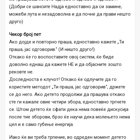
(Добри се шансите Надја едноставно да си замине,
можеби лута и незадоволна и да почне да прави нешто
друго)
Чекор број пет
Ако дојде и повторно праша, едноставно кажете „Ти
праша, јас одговорив.“ (И ништо друго!).
Откако ќе го воспоставите овој систем, ќе биде
доволно еднаш да кажете НЕ и да објасните зошто
рековте не.
Доследноста е клучот! Откако ќе одлучите да го
користите методот „Ти праша, јас одговорив“, држете
се до него. Ако детето продолжи да прашува откако
сте ги кажале овие четири збора, едноставно тргнете
се. Штом детето ќе сфати дека нема повеќе дискусија
после тие зборови, брзо ќе научи дека молењето нема
цел и е само губење енергија.
Иако ќе ви треба трпение, во одреден момент детето