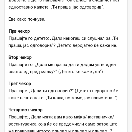
доволно е да го направите тоа еднаш, а следниот пат
едноставно кажете: „Ти праша, јас одговорив“.
Еве како почнува.
Прв чекор
Прашајте го детето: „Дали некогаш си слушнал за „Ти
праша, јас одговорив“? Детето веројатно ќе каже не.
Втор чекор
Прашајте го: „Дали ме праша да ти дадам уште еден
сладолед пред малку?“ (Детето ќе каже „да“)
Трет чекор
Прашајте: „Дали ти одговорив?“ (Детето веројатно ќе
каже нешто како: „Ти кажа, но мамо, јас навистина…“)
Четвртиот чекор
Прашајте: „Дали изгледам како мајка/наставничка/
воспитувачка која ќе се предомисли само затоа што
ме прашуваш истото одново и одново и одново…?