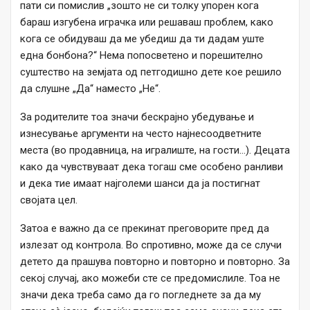
пати си помислив „зошто не си толку упорен кога
бараш изгубена играчка или решаваш проблем, како
кога се обидуваш да ме убедиш да ти дадам уште
една бонбона?“ Нема попосветено и порешително
суштество на земјата од петгодишно дете кое решило
да слушне „Да“ наместо „Не“.
За родителите тоа значи бескрајно убедување и
изнесување аргументи на често најнесоодветните
места (во продавница, на игралиште, на гости…). Децата
како да чувствуваат дека тогаш сме особено ранливи
и дека тие имаат најголеми шанси да ја постигнат
својата цел.
Затоа е важно да се прекинат преговорите пред да
излезат од контрола. Во спротивно, може да се случи
детето да прашува повторно и повторно и повторно. За
секој случај, ако можеби сте се предомислиле. Тоа не
значи дека треба само да го погледнете за да му