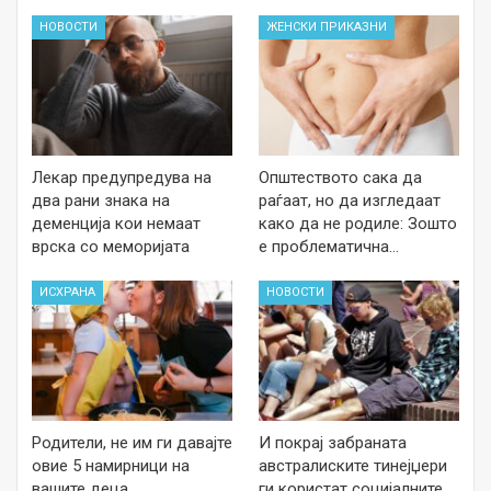
НОВОСТИ
ЖЕНСКИ ПРИКАЗНИ
Лекар предупредува на
Општеството сака да
два рани знака на
раѓаат, но да изгледаат
деменција кои немаат
како да не родиле: Зошто
врска со меморијата
е проблематична…
ИСХРАНА
НОВОСТИ
Родители, не им ги давајте
И покрај забраната
овие 5 намирници на
австралиските тинејџери
вашите деца
ги користат социјалните