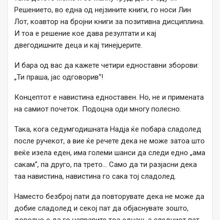
Решението, во една од нејзините книги, го носи Лин
Лот, коавтор на бројни книги за позитивна дисциплина.
И тоа е решение кое дава резултати и кај
двегодишните деца и кај тинејџерите.
И бара од вас да кажете четири едноставни зборови:
„Ти праша, јас одговорив“!
Концептот е навистина едноставен. Но, не и примената
на самиот почеток. Подоцна оди многу полесно.
Така, кога седумгодишната Надја ќе побара сладолед
после ручекот, а вие ќе речете дека не може затоа што
веќе изела еден, има големи шанси да следи едно „ама
сакам“, па друго, па трето… Само да ти разјасни дека
таа навистина, навистина го сака тој сладолед.
Наместо безброј пати да повторувате дека не може да
добие сладолед и секој пат да објаснувате зошто,