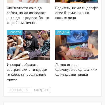
Општеството сака да
Родители, не им ги давајте
раѓаат, но да изгледаат
овие 5 намирници на
како да не родиле: Зошто
вашите деца
е проблематична…
НОВОСТИ
ДЕЦА 1-6
И покрај забраната
Лажно ехо за
австралиските тинејџери
одвикнување од слатки и
ги користат социјалните
од нездрави грицки
мрежи
ПРЕТХОДНО
СЛЕДНО