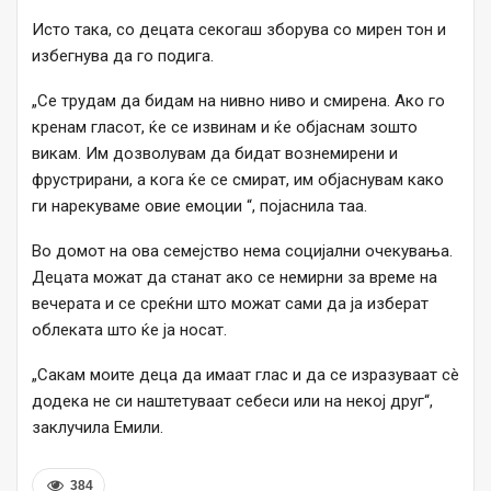
Исто така, со децата секогаш зборува со мирен тон и
избегнува да го подига.
„Се трудам да бидам на нивно ниво и смирена. Ако го
кренам гласот, ќе се извинам и ќе објаснам зошто
викам. Им дозволувам да бидат вознемирени и
фрустрирани, а кога ќе се смират, им објаснувам како
ги нарекуваме овие емоции “, појаснила таа.
Во домот на ова семејство нема социјални очекувања.
Децата можат да станат ако се немирни за време на
вечерата и се среќни што можат сами да ја изберат
облеката што ќе ја носат.
„Сакам моите деца да имаат глас и да се изразуваат сè
додека не си наштетуваат себеси или на некој друг“,
заклучила Емили.
384