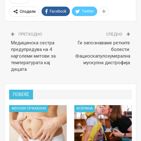
Facebook
Twitter
Сподели
ПРЕТХОДНО
СЛЕДНО
Медицинска сестра
Ги запознаваме ретките
предупредува на 4
болести:
најголеми митови за
Фациоскапулохумерална
температурата кај
мускулна дистрофија
децата
ПОВЕЌЕ
ЖЕНСКИ ПРИКАЗНИ
ИСХРАНА