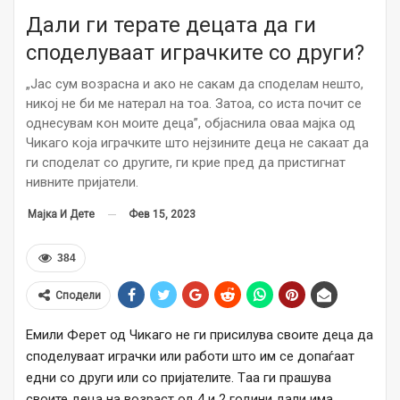
Дали ги терате децата да ги
споделуваат играчките со други?
„Јас сум возрасна и ако не сакам да споделам нешто,
никој не би ме натерал на тоа. Затоа, со иста почит се
однесувам кон моите деца”, објаснила оваа мајка од
Чикаго која играчките што нејзините деца не сакаат да
ги споделат со другите, ги крие пред да пристигнат
нивните пријатели.
Фев 15, 2023
Мајка И Дете
384
Сподели
Емили Ферет од Чикаго не ги присилува своите деца да
споделуваат играчки или работи што им се допаѓаат
едни со други или со пријателите. Тaa ги прашува
своите деца на возраст од 4 и 2 години дали има