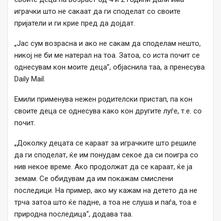
играчки што не сакаат да ги споделат со своите
пријатели и ги крие пред да дојдат.
„Јас сум возрасна и ако не сакам да споделам нешто,
никој не би ме натерал на тоа. Затоа, со иста почит се
однесувам кон моите деца”, објаснила таа, а пренесува
Daily Mail.
Емили применува нежен родителски пристап, па кон
своите деца се однесува како кон другите луѓе, т.е. со
почит.
„Доколку децата се караат за играчките што решиле
да ги споделат, ќе им понудам секое да си поигра со
нив некое време. Ако продолжат да се караат, ќе ја
земам. Се обидувам да им покажам смислени
последици. На пример, ако му кажам на детето да не
трча затоа што ќе падне, а тоа не слуша и паѓа, тоа е
природна последица“, додава таа.