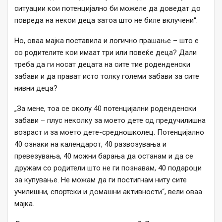
ситуации кои потенцијално би можеле да доведат до
повреда на некои деца затоа што не биле вклучени“.
Но, оваа мајка поставила и логично прашање – што е
со родителите кои имаат три или повеќе деца? Дали
треба да ги носат децата на сите тие роденденски
забави и да прават исто толку големи забави за сите
нивни деца?
„За мене, тоа се околу 40 потенцијални роденденски
забави – плус неколку за моето дете од предучилишна
возраст и за моето дете-средношколец. Потенцијално
40 ознаки на календарот, 40 развозувања и
превезувања, 40 можни барања да останам и да се
дружам со родители што не ги познавам, 40 подароци
за купување. Не можам да ги постигнам ниту сите
училишни, спортски и домашни активности“, вели оваа
мајка.