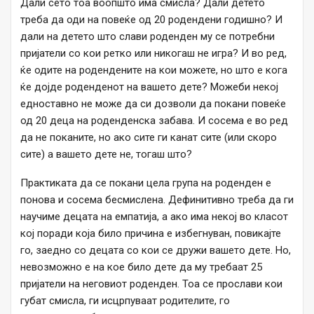
Дали сето тоа воопшто има смисла? Дали детето
треба да оди на повеќе од 20 родендени годишно? И
дали на детето што слави роденден му се потребни
пријатели со кои ретко или никогаш не игра? И во ред,
ќе одите на родендените на кои можете, но што е кога
ќе дојде роденденот на вашето дете? Можеби некој
едноставно не може да си дозволи да покани повеќе
од 20 деца на роденденска забава. И сосема е во ред
да не поканите, но ако сите ги канат сите (или скоро
сите) а вашето дете не, тогаш што?
Практиката да се покани цела група на роденден е
понова и сосема бесмислена. Дефинитивно треба да ги
научиме децата на емпатија, а ако има некој во класот
кој поради која било причина е избегнуван, повикајте
го, заедно со децата со кои се дружи вашето дете. Но,
невозможно е на кое било дете да му требаат 25
пријатели на неговиот роденден. Тоа се прослави кои
губат смисла, ги исцрпуваат родителите, го