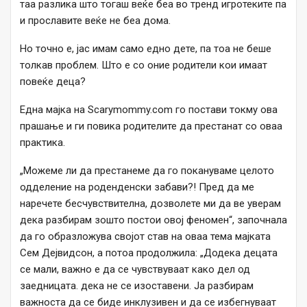
таа разлика што тогаш веќе беа во тренд игротеките па
и прославите веќе не беа дома.
Но точно е, јас имам само едно дете, па тоа не беше
толкав проблем. Што е со оние родители кои имаат
повеќе деца?
Една мајка на Scarymommy.com го постави токму ова
прашање и ги повика родителите да престанат со оваа
практика.
„Можеме ли да престанеме да го покануваме целото
одделение на роденденски забави?! Пред да ме
наречете бесчувствителна, дозволете ми да ве уверам
дека разбирам зошто постои овој феномен“, започнала
да го образложува својот став на оваа тема мајката
Сем Дејвидсон, а потоа продолжила: „Додека децата
се мали, важно е да се чувствуваат како дел од
заедницата. дека не се изоставени. Ја разбирам
важноста да се биде инклузивен и да се избегнуваат