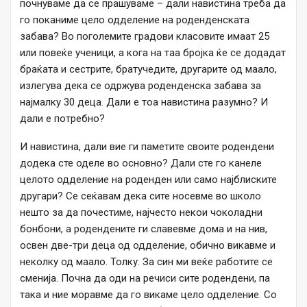
почнуваме да се прашуваме – дали навистина треба да
го поканиме цело одделение на роденденската
забава? Во поголемите градови класовите имаат 25
или повеќе ученици, а кога на таа бројка ќе се додадат
браќата и сестрите, братучедите, другарите од маало,
излегува дека се одржува роденденска забава за
најмалку 30 деца. Дали е тоа навистина разумно? И
дали е потребно?
И навистина, дали вие ги паметите своите родендени
додека сте оделе во основно? Дали сте го канеле
целото одделение на роденден или само најблиските
другари? Се сеќавам дека сите носевме во школо
нешто за да почестиме, најчесто некои чоколадни
бонбони, а родендените ги славевме дома и на нив,
освен две-три деца од одделение, обично викавме и
неколку од маало. Толку. За син ми веќе работите се
сменија. Почна да оди на речиси сите родендени, па
така и ние моравме да го викаме цело одделение. Со