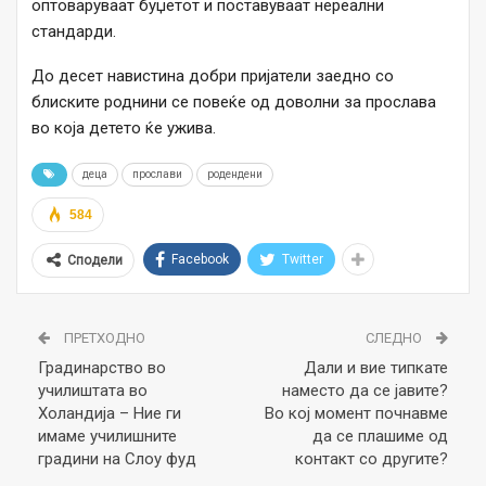
оптоваруваат буџетот и поставуваат нереални
стандарди.
До десет навистина добри пријатели заедно со
блиските роднини се повеќе од доволни за прослава
во која детето ќе ужива.
деца
прослави
родендени
584
Facebook
Twitter
Сподели
ПРЕТХОДНО
СЛЕДНО
Градинарство во
Дали и вие типкате
училиштата во
наместо да се јавите?
Холандија – Ние ги
Во кој момент почнавме
имаме училишните
да се плашиме од
градини на Слоу фуд
контакт со другите?