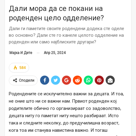
Дали мора да се покани на
роденден цело одделение?
Дали ги паметите своите родендени додека сте оделе
во основно? Дали сте го канеле целото одделение на
роденден или само најблиските другари?
Апр 25, 2024
Мајка И Дете
584
Сподели
Родендените се исклучително важни за децата. И тоа,
не оние што ни се важни нам. Првиот роденден кој
родителите обично го организираат со задоволство,
децата ниту го паметат ниту нешто разбираат. Исто
така и следните неколку, до предучилишна возраст,
кога тоа им станува навистина важно. И тогаш