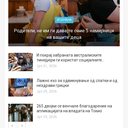
ИСХРАНА
Родители, не им ги давајте овие 5 намирници
на вашите деца
И покрај забраната австралиските
тинејџери ги користат социјалните…
Јул 31, 2026
Лажно ехо за одвикнување од слатки и од
нездрави грицки
Јул 29, 2026
а
265 двојки се венчале благодарение на
апликацијата на владата на Токио
Јул 29, 2026