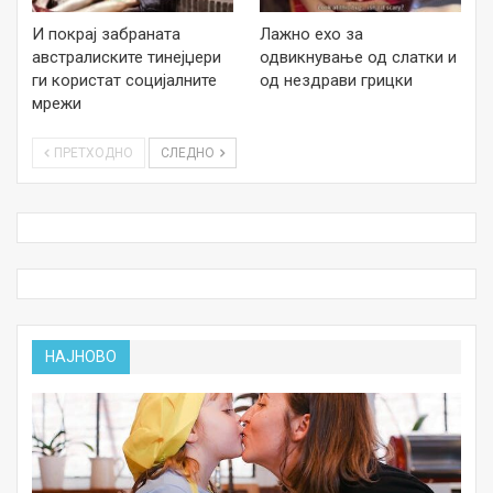
И покрај забраната
Лажно ехо за
австралиските тинејџери
одвикнување од слатки и
ги користат социјалните
од нездрави грицки
мрежи
ПРЕТХОДНО
СЛЕДНО
НАЈНОВО