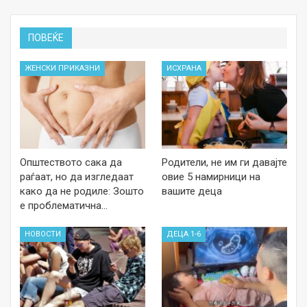
ПОВЕЌЕ
ЖЕНСКИ ПРИКАЗНИ
ИСХРАНА
Општеството сака да
Родители, не им ги давајте
раѓаат, но да изгледаат
овие 5 намирници на
како да не родиле: Зошто
вашите деца
е проблематична…
НОВОСТИ
ДЕЦА 1-6