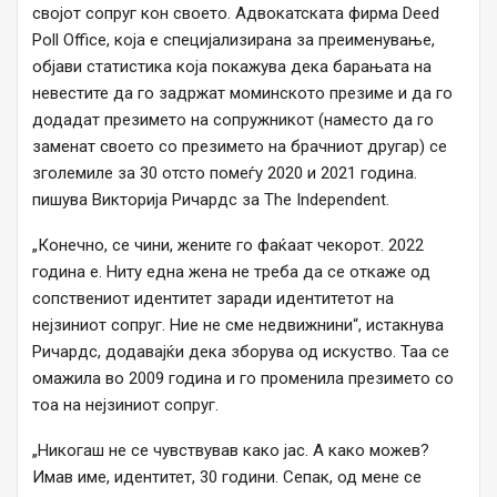
својот сопруг кон своето. Адвокатската фирма Deed
Poll Office, која е специјализирана за преименување,
објави статистика која покажува дека барањата на
невестите да го задржат моминското презиме и да го
додадат презимето на сопружникот (наместо да го
заменат своето со презимето на брачниот другар) се
зголемиле за 30 отсто помеѓу 2020 и 2021 година.
пишува Викторија Ричардс за The Independent.
„Конечно, се чини, жените го фаќаат чекорот. 2022
година е. Ниту една жена не треба да се откаже од
сопствениот идентитет заради идентитетот на
нејзиниот сопруг. Ние не сме недвижнини“, истакнува
Ричардс, додавајќи дека зборува од искуство. Таа се
омажила во 2009 година и го променила презимето со
тоа на нејзиниот сопруг.
„Никогаш не се чувствував како јас. А како можев?
Имав име, идентитет, 30 години. Сепак, од мене се