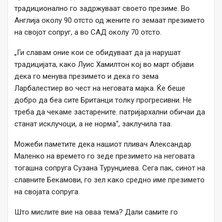
традиционално го задржуваат своето презиме. Во
Англија околу 90 отсто од жените го земаат презимето
на својот сопруг, а во САД околу 70 отсто.
„Ги славам оние кои се обидуваат да ја нарушат
традицијата, како Луис Хамилтон кој во март објави
дека го менува презимето и дека го зема
Ларбалестиер во чест на неговата мајка. Ќе беше
добро да беа сите Британци толку прогресивни. Не
треба да чекаме застарените. патријархални обичаи да
станат исклучоци, а не норма“, заклучила таа.
Можеби паметите дека нашиот пливач Александар
Маленко на времето го зеде презимето на неговата
тогашна сопруга Сузана Турунџиева. Сега пак, синот на
славните Бекамови, го зел како средно име презимето
на својата сопруга.
Што мислите вие на оваа тема? Дали самите го