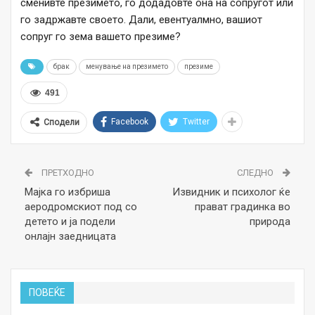
сменивте презимето, го додадовте она на сопругот или
го задржавте своето. Дали, евентуалмно, вашиот
сопруг го зема вашето презиме?
брак
менување на презимето
презиме
491
Facebook
Twitter
Сподели
ПРЕТХОДНО
СЛЕДНО
Мајка го избриша
Извидник и психолог ќе
аеродромскиот под со
прават градинка во
детето и ја подели
природа
онлајн заедницата
ПОВЕЌЕ