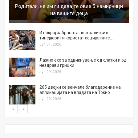
Родители, не им ги давајте овие 5 намирници
на вашите деца
И покрај забраната австралиските
тинејџери ги користат социјалните…
Јул 31, 2026
Лажно ехо за одвикнување од слатки и од
нездрави грицки
Јул 29, 2026
а
265 двојки се венчале благодарение на
апликацијата на владата на Токио
Јул 29, 2026