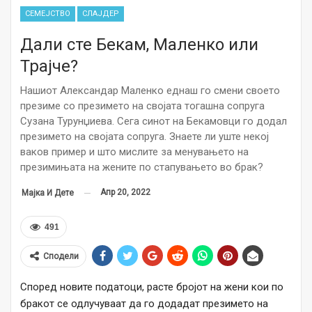
СЕМЕЈСТВО
СЛАЈДЕР
Дали сте Бекам, Маленко или
Трајче?
Нашиот Александар Маленко еднаш го смени своето
презиме со презимето на својата тогашна сопруга
Сузана Турунџиева. Сега синот на Бекамовци го додал
презимето на својата сопруга. Знаете ли уште некој
ваков пример и што мислите за менувањето на
презимињата на жените по стапувањето во брак?
Апр 20, 2022
Мајка И Дете
491
Сподели
Според новите податоци, расте бројот на жени кои по
бракот се одлучуваат да го додадат презимето на