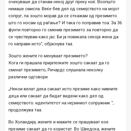
очекуваше да станам некој друг преку ноќ. Воопшто
немаше смисла. Веќе бев дел од семејството на мојот
сопруг, па зошто морав да се откажам од презимето
што го носам од раѓање? И така го поправив тоа. За 36
фунти повторно го сменив презимето за повторно да
се чувствувам како јас. Би ја повикала секоја жена да
го направи исто“, објаснува таа.
Зошто жените го менуваат презимето?
Кога ги прашала пријателките зошто сакаат да го
сменат презимето, Ричардс слушнала неколку
различни одговори.
„Некои велат дека сакаат исто презиме како нивните
деца или сакаат да бидат видени како дел од
семејството. идентитетот на нејзиниот сопружник “,
продолжува таа.
Во Холандија, жените и мажите се прашуваат кое
презиме сакаат да го користат. Во Шведска, жените