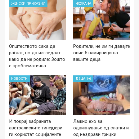
ЖЕНСКИ ПРИКАЗНИ
ИСХРАНА
Општеството сака да
Родители, не им ги давајте
раѓаат, но да изгледаат
овие 5 намирници на
како да не родиле: Зошто
вашите деца
е проблематична…
НОВОСТИ
ДЕЦА 1-6
И покрај забраната
Лажно ехо за
австралиските тинејџери
одвикнување од слатки и
ги користат социјалните
од нездрави грицки