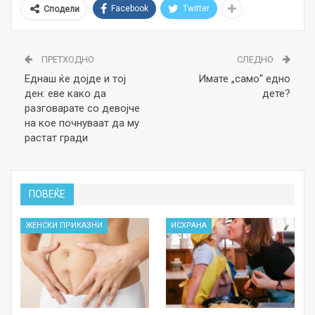
Facebook
Twitter
Сподели
ПРЕТХОДНО
СЛЕДНО
Еднаш ќе дојде и тој
Имате „само“ едно
ден: еве како да
дете?
разговарате со девојче
на кое почнуваат да му
растат гради
ПОВЕЌЕ
ЖЕНСКИ ПРИКАЗНИ
ИСХРАНА