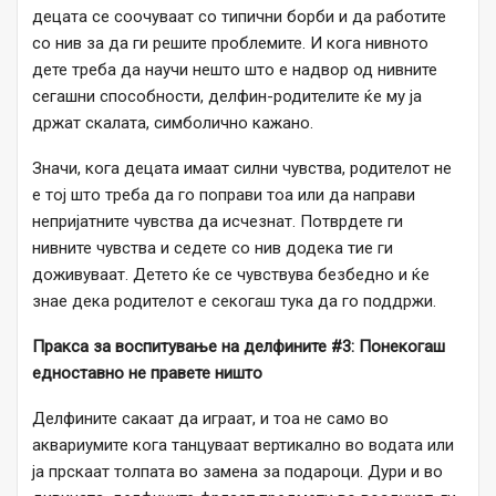
децата се соочуваат со типични борби и да работите
со нив за да ги решите проблемите. И кога нивното
дете треба да научи нешто што е надвор од нивните
сегашни способности, делфин-родителите ќе му ја
држат скалата, симболично кажано.
Значи, кога децата имаат силни чувства, родителот не
е тој што треба да го поправи тоа или да направи
непријатните чувства да исчезнат. Потврдете ги
нивните чувства и седете со нив додека тие ги
доживуваат. Детето ќе се чувствува безбедно и ќе
знае дека родителот е секогаш тука да го поддржи.
Пракса за воспитување на делфините #3: Понекогаш
едноставно не правете ништо
Делфините сакаат да играат, и тоа не само во
аквариумите кога танцуваат вертикално во водата или
ја прскаат толпата во замена за подароци. Дури и во