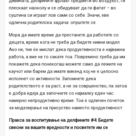
дивината, делфините фрлаат предмети во воздухот, ги
плескаат наоколу и се обидуваат да ги фатат – во
суштина си играат лов сами со себе. Значи, еве
одлична родителска задача: опуштете се.
Мора да имате време да престанете да работите со
децата, време кога не треба да бидете нивни модел.
Ако не, тие ќе мислат дека продуктивноста е најважна
работа, а вие не го сакате тоа. Повремено треба да им
покажете дека понекогаш можете само да лежите на
каучот или барем да имате викенд кој не е целосно
исполнет со активности. Запомнете дека
родителството е за раст, а не за совршенство, па затоа
е добра идеја да започнете со најмалку еден час
намерно непродуктивно време. Тоа е одличен почеток
за моделирање на присуство наместо продуктивност.
Пракса за воспитување на делфините #4: Бидете
свесни за вашите вредности и посветете им се