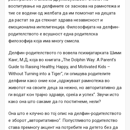
воспитување на делфините се заснова на рамнотежа и
тие се водени од желбата да им помогнат на децата
да растат за да стекнат здрава независност и
емоционална интелигенција. Филозофијата на делфин-
родителството е всушност една родителска
филозофија која има многу смисла.
Делфин-родителството го вовела психијатарката Шими
Канг, М.Д, која во книгата „The Dolphin Way: A Parent’s
Guide to Raising Healthy, Happy, and Motivated Kids –
Without Turning into a Tiger“, ги опишува родителите
делфини како оние кои „одржуваат рамнотежа во
животот на своите деца за нежно, но авторитативно да
ги водат кон трајно здравје, среќа и успех“. Звучи исто
како она што сакаме да го постигнеме, нели?
Она што е клучно во тој опис на делфин-родителството
е зборот „авторитативно“. Попустливото родителство
става премногу акцент на потребите на детето без да