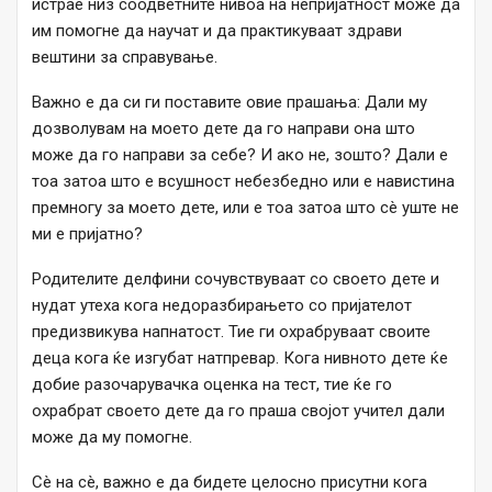
истрае низ соодветните нивоа на непријатност може да
им помогне да научат и да практикуваат здрави
вештини за справување.
Важно е да си ги поставите овие прашања: Дали му
дозволувам на моето дете да го направи она што
може да го направи за себе? И ако не, зошто? Дали е
тоа затоа што е всушност небезбедно или е навистина
премногу за моето дете, или е тоа затоа што сè уште не
ми е пријатно?
Родителите делфини сочувствуваат со своето дете и
нудат утеха кога недоразбирањето со пријателот
предизвикува напнатост. Тие ги охрабруваат своите
деца кога ќе изгубат натпревар. Кога нивното дете ќе
добие разочарувачка оценка на тест, тие ќе го
охрабрат своето дете да го праша својот учител дали
може да му помогне.
Сè на сè, важно е да бидете целосно присутни кога