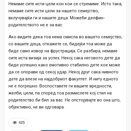
Немаме сите исти цели кон кои се стремиме. Исто така,
немаме сите исти цели за нашето семејство,
вклучувајќи ги и нашите деца. Можеби делфин-
родителството не е за вас.
Ако видите дека тоа нема смисла во вашето семејство,
со вашите деца, откажете се, бидејќи тоа може да
биде само извор на фрустрација. Се разбира, немаме
сите иста визија за успех. Некој сака неговото дете да
биде успешно како емотивно стабилно дете кое може
да се опорави од секој удар. Некој друг сака нивното
дете да влезе на најдобриот факултет. И ниту едното
не е погрешно. Воспоставете ги вашите вредности,
желби, цели, па според тоа размислете кој стил на
родителство би бил за вас. Не опстојувајте во она што,
објективно, не ви одговара.
425