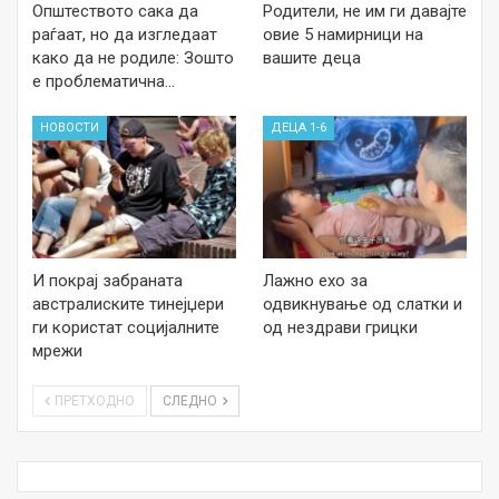
Општеството сака да
Родители, не им ги давајте
раѓаат, но да изгледаат
овие 5 намирници на
како да не родиле: Зошто
вашите деца
е проблематична…
НОВОСТИ
ДЕЦА 1-6
И покрај забраната
Лажно ехо за
австралиските тинејџери
одвикнување од слатки и
ги користат социјалните
од нездрави грицки
мрежи
ПРЕТХОДНО
СЛЕДНО