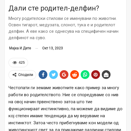
Дали сте родител-делфин?
Многу родителски стилови се именувани по животни.
Освен тигарот, медузата, слонот, тука е и родителот
делфин. А еве како се однесува на специфичен начин
делфинот на суво.
Окт 13, 2023
Мајка И Дете
425
Сподели
Честопати ги земаме животните како пример за многу
работи во родителството. Ние се споредуваме со нив
на овој начин првенствено затоа што тие
функционираат инстинктивно, па можеме да видиме до
кој степен имаме тенденција да му веруваме на
инстинктот. Затоа често прибегнуваме кон модели од
животинскиот свет за да прикажеме различни стилови