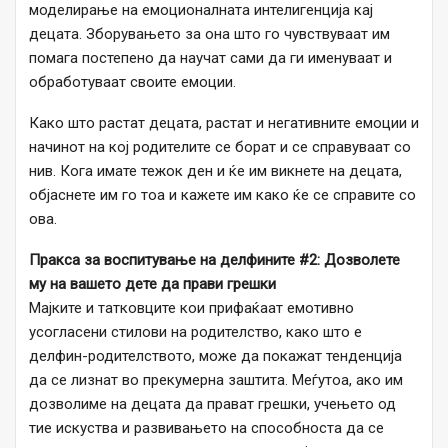
моделирање на емоционалната интелигенција кај
децата. Зборувањето за она што го чувствуваат им
помага постепено да научат сами да ги именуваат и
обработуваат своите емоции.
Како што растат децата, растат и негативните емоции и
начинот на кој родителите се борат и се справуваат со
нив. Кога имате тежок ден и ќе им викнете на децата,
објаснете им го тоа и кажете им како ќе се справите со
ова.
Пракса за воспитување на делфините #2: Дозволете
му на вашето дете да прави грешки
Мајките и татковците кои прифаќаат емотивно
усогласени стилови на родителство, како што е
делфин-родителството, може да покажат тенденција
да се лизнат во прекумерна заштита. Меѓутоа, ако им
дозволиме на децата да прават грешки, учењето од
тие искуства и развивањето на способноста да се