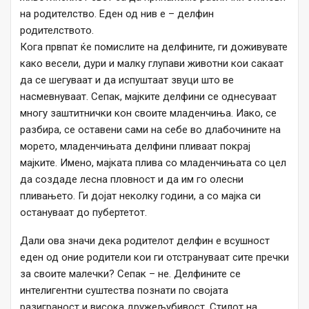
на родителство. Еден од нив е – делфин
родителството.
Кога првпат ќе помислите на делфините, ги доживувате
како весели, дури и малку глупави животни кои сакаат
да се шегуваат и да испуштаат звуци што ве
насмевнуваат. Сепак, мајките делфини се однесуваат
многу заштитнички кон своите младенчиња. Иако, се
разбира, се оставени сами на себе во длабочините на
морето, младенчињата делфини пливаат покрај
мајките. Имено, мајката плива со младенчињата со цел
да создаде лесна пловност и да им го олесни
пливањето. Ги дојат неколку години, а со мајка си
остануваат до пубертетот.
Дали ова значи дека родителот делфин е всушност
еден од оние родители кои ги отстрануваат сите пречки
за своите малечки? Сепак – не. Делфините се
интелигентни суштества познати по својата
разиграност и висока дружељубивост. Стилот на