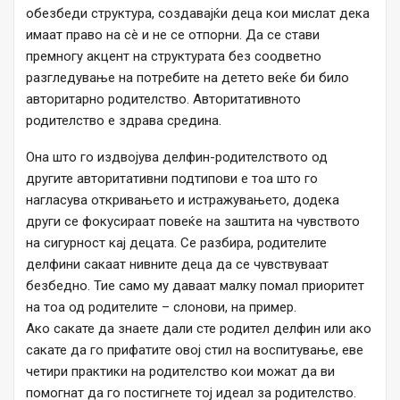
обезбеди структура, создавајќи деца кои мислат дека
имаат право на сè и не се отпорни. Да се ​​стави
премногу акцент на структурата без соодветно
разгледување на потребите на детето веќе би било
авторитарно родителство. Авторитативното
родителство е здрава средина.
Она што го издвојува делфин-родителството од
другите авторитативни подтипови е тоа што го
нагласува откривањето и истражувањето, додека
други се фокусираат повеќе на заштита на чувството
на сигурност кај децата. Се разбира, родителите
делфини сакаат нивните деца да се чувствуваат
безбедно. Тие само му даваат малку помал приоритет
на тоа од родителите – слонови, на пример.
Ако сакате да знаете дали сте родител делфин или ако
сакате да го прифатите овој стил на воспитување, еве
четири практики на родителство кои можат да ви
помогнат да го постигнете тој идеал за родителство.