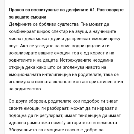
Пракса за воспитување на делфините #1: Разговарајте
за вашите емоции
Делфините се брбливи суштества. Тие можат да
комбинираат широк спектар на звуци, а научниците
мислат дека можат дури и да пренесат емоции преку
звук. Ако се угледате на овие водни цицачи и ги
вокализирате вашите емоции, тоа е од корист и на
родителите и на децата. Истражувачите неодамна
открија дека како што се зголемува нивото на
емоционалната интелигенција на родителите, така се
зголемува и нивната склоност кон авторитативен стил
на родителство.
Со други зборови, родителите кои подобро ги знаат
своите емоции, ги разбираат, можат да ги изразат и
подоцна да ги регулираат, имаат тенденција да имаат
идеална рамнотежа помеѓу авторитетот и нежноста.
Зборувањето за емоциите гласно е добро за