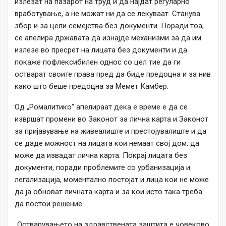
излезат на пазарот на труд и да најдат регуларно
вработување, а не можат ни да се лекуваат. Станува
збор и за цели семејства без документи. Поради тоа,
се апелира државата да изнајде механизми за да им
излезе во пресрет на лицата без документи и да
покаже пофлексибилен однос со цел тие да ги
остварат своите права пред да биде предоцна и за нив
како што беше предоцна за Мемет Камбер.
Од „Ромалитико“ апелираат дека е време е да се
извршат промени во Законот за лична карта и Законот
за пријавување на живеалиште и престојувалиште и да
се даде можност на лицата кои немаат свој дом, да
може да извадат лична карта. Покрај лицата без
документи, поради проблемите со урбанизација и
легализација, моментално постојат и лица кои не може
да ја обноват личната карта и за кои исто така треба
да постои решение.
„Остварувањето на здравствената заштита е човеково