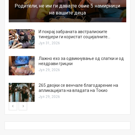
Родители, не им ги давајте овие 5 намирници
на вашите деца
И покрај забраната австралиските
тинејџери ги користат социјалните…
Јул 31, 2026
Лажно ехо за одвикнување од слатки и од
нездрави грицки
Јул 29, 2026
а
265 двојки се венчале благодарение на
апликацијата на владата на Токио
Јул 29, 2026