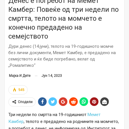
Денес е погребот на Мемет
Камбер: Повеќе од три недели по
смртта, телото на момчето е
конечно предадено на
семејството
Дури денес (14.јуни), телото на 19-годишното момче
без лични документи, Мемет Камбер, е предадено на
семејството и ќе биде погребано, велат од
„Ромалитико“
Јун 14, 2023
Мајка И Дете
545
Сподели
Три недели по смртта на 19-годишниот
Мемет
Камбер
, телото е предадено на роднините на момчето,
а погребот е денес, не информираа од Институтот за