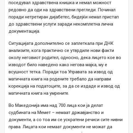
поседувал здравствена книшка и немал можност
редовно да оди на здравствени прегледи. Починал
поради нетретиран дијабетес, бидејќи немал пристап
до здравствени услуги заради некомплетна лична
документација.
Ситуацијата дополнително се заплеткала при ДНК
анализите, кога практично се утврдиле нови факти
околу неговиот родител, односно, дека лицето кое во
изводот било наведено како негова мајка, му е
всушност тетка. Поради тоа Управата за извод од
матичната книга на родените требало да направи
корекција на податоците, за да се издаде и извод од
матичната книга на умрените.
Во Македонија има над 700 лица кои ја делат
судбината на Мемет – немаат државјанство и
документи, а со тоа им се ускратени речиси сите нивни
права. Лицата кои немаат документи не можат да