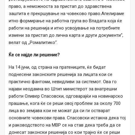
право, а неможноста за пристап до здравствена
заштита е прекршување на човеково право.Апелираме
итно формирање на работна група во Владата која ќе
работи на решенија и итно усвојување на потребните
измени за пристап до лична карта и други документи“,
велат од „Ромалитико“.
Ќе се најде ли решение?
На 14 јуни, од страна на пратениците, ќе бидат
поднесени законските решенија за лицата кои се
практично фантоми, невидливи за системот. Ова го
најави неодамна во Штип министерот за внатрешни
работи Оливер Спасовски, одговарајќи на новинарско
прашање, кога ќе се реши овој проблем за околу 700
лица во земјава кои не можат да си ги остварат
основните човекови права. Спасовски истакна дека тој
и раководството на МВР се на став дека треба да се
донесат законски решенија со кои трајно ќе се реши