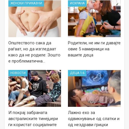
ЖЕНСКИ ПРИКАЗНИ
ИСХРАНА
Општеството сака да
Родители, не им ги давајте
раѓаат, но да изгледаат
овие 5 намирници на
како да не родиле: Зошто
вашите деца
е проблематична…
НОВОСТИ
ДЕЦА 1-6
И покрај забраната
Лажно ехо за
австралиските тинејџери
одвикнување од слатки и
ги користат социјалните
од нездрави грицки