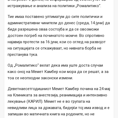
истражување и анализа на политики „Ромалитико“.
Тие имаа поставено ултиматум до сите политички и
административни чинители до денес (среда, 14 јуни) да
биде разрешена оваа состојба и да се овозможи
достоен погреб на починатото момче. Во спротивно
најавија протести за 16 јуни, кои со оглед на развојот
на ситуацијата се откажуваат, но нивната борба не
престанува тука.
Од „Ромалитико“ велат дека има уште доста случаи
како оној на Мемет Камбер кои мора да се решат, а за
тоа се неопходни законски измени.
Деветнаесетгодишниот Мемет Камбер почина на 24 мај
на Клиниката за анестезија, реанимација и интензивно
лекување (КАРИЛ). Мемет не е во групата на
невидливи лица за државата, бидејќи тој има извод и е
запишан во матичната книга на родените, но не