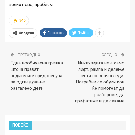
целиот овој проблем.
545
Facebook
Twitter
Сподели
ПРЕТХОДНО
СЛЕДНО
Една вообичаена грешка
Инклузијата не е само
што ја прават
лифт, рампа и делење
родителите придонесува
ленти со сончогледи!
за одгледување
Потребни се обуки кои
разгалено дете
ќе помогнат да
разбереме, да
прифатиме и да сакаме
ПОВЕЌЕ