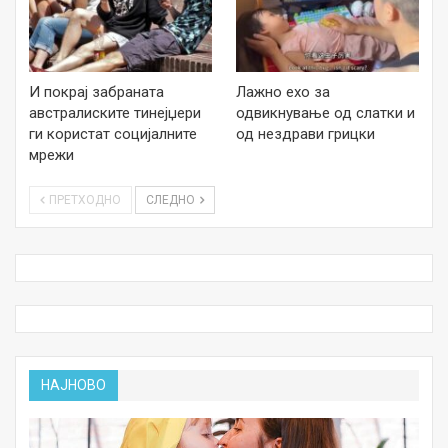
И покрај забраната
Лажно ехо за
австралиските тинејџери
одвикнување од слатки и
ги користат социјалните
од нездрави грицки
мрежи
ПРЕТХОДНО
СЛЕДНО
НАЈНОВО