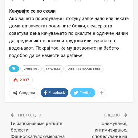
Качувајте се по скали
Ако вашето породување штотуку започнало или чекате
дома да зачестат родилните болки, акушерката
советува дека качувањето по скалите е одличен начин
да предизвикате посилни трудови или пукање на
водењакот. Покрај тоа, ќе му дозволите на бебето
подобро да се намести за раѓање.
bremenost
акушерка
совети за породување
2.837
Facebook
Twitter
Сподели
ПРЕТХОДНО
СЛЕДНО
Ги запознаваме ретките
Понижување,
болести:
интимизирање,
Фациоскапулохумерална
споделување на