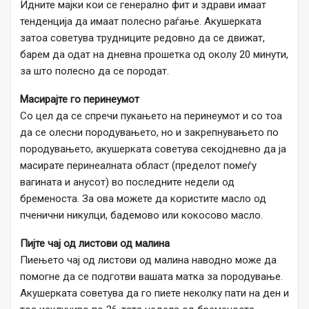
Идните мајки кои се генерално фит и здрави имаат
тенденција да имаат полесно раѓање. Акушерката
затоа советува трудниците редовно да се движат,
барем да одат на дневна прошетка од околу 20 минути,
за што полесно да се породат.
Масирајте го перинеумот
Со цел да се спречи пукањето на перинеумот и со тоа
да се олесни породувањето, но и закрепнувањето по
породувањето, акушерката советува секојдневно да ја
масирате перинеалната област (пределот помеѓу
вагината и анусот) во последните недели од
бременоста. За ова можете да користите масло од
пченични никулци, бадемово или кокосово масло.
Пијте чај од листови од малина
Пиењето чај од листови од малина наводно може да
помогне да се подготви вашата матка за породување.
Акушерката советува да го пиете неколку пати на ден и