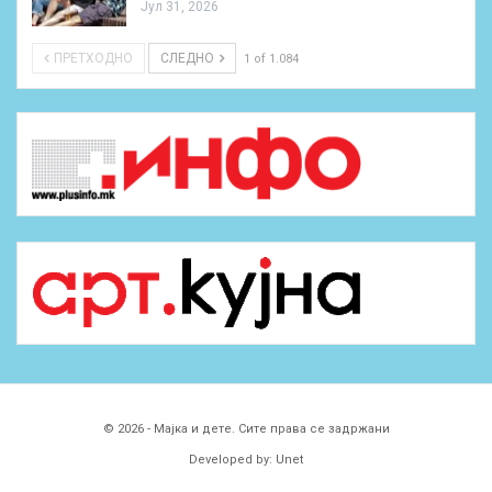
Јул 31, 2026
ПРЕТХОДНО
СЛЕДНО
1 of 1.084
© 2026 - Мајка и дете. Сите права се задржани
Developed by:
Unet