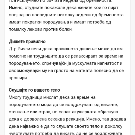
тоа исклучиво по 36-тата недела од бременоста.
Имено, студиите покажале дека жените кои го пијат
овој чај во последните неколку недели од бременоста
имаат пократки породувања и имаат потреба од
помалку лекови против болки.
Дишете правилно
Д-р Ричли вели дека правилното дишење може да им
помогне на трудниците да се релаксираат за време на
породувањето, спречувајќи ја мускулната напнатост и
овозможувајќи му на грлото на матката полесно да се
прошири.
Слушајте го вашето тело
Многу трудници мислат дека за време на
породувањето мора да се воздржуваат од викање,
стенкање или страв, но сепак акушерката објаснува
дека е дозволена секаква реакција. Имено, таа додава
дека најважно е да го слушате своето тело и доколку
чувствувате потреба да викате, да не се воздржувате.