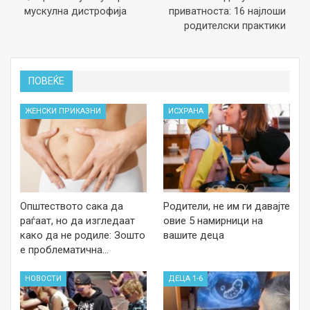
мускулна дистрофија
приватноста: 16 најлоши
родителски практики
ПОВЕЌЕ
ЖЕНСКИ ПРИКАЗНИ
ИСХРАНА
Општеството сака да
Родители, не им ги давајте
раѓаат, но да изгледаат
овие 5 намирници на
како да не родиле: Зошто
вашите деца
е проблематична…
НОВОСТИ
ДЕЦА 1-6