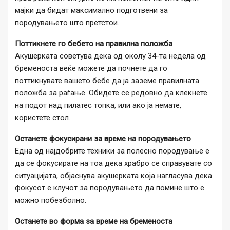
мајки да бидат максимално подготвени за
породувањето што претстои.
Поттикнете го бебето на правилна положба
Акушерката советува дека од околу 34-та недела од
бременоста веќе можете да почнете да го
поттикнувате вашето бебе да ја заземе правилната
положба за раѓање. Обидете се редовно да клекнете
на подот над пилатес топка, или ако ја немате,
користете стол.
Останете фокусирани за време на породувањето
Една од најдобрите техники за полесно породување е
да се фокусирате на тоа дека храбро се справувате со
ситуацијата, објаснува акушерката која нагласува дека
фокусот е клучот за породувањето да помине што е
можно побезболно.
Останете во форма за време на бременоста