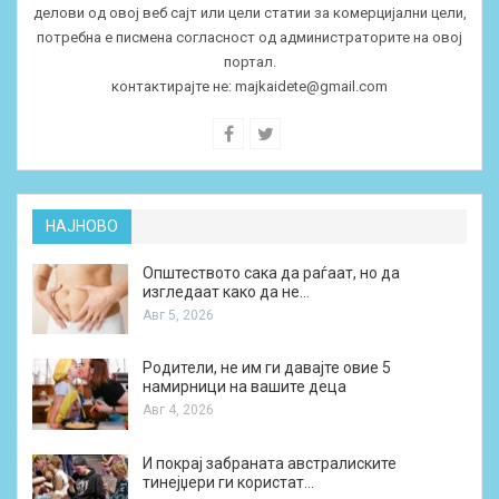
делови од овој веб сајт или цели статии за комерцијални цели,
потребна е писмена согласност од администраторите на овој
портал.
контактирајте не:
majkaidete@gmail.com
НАЈНОВО
Општеството сака да раѓаат, но да
изгледаат како да не…
Авг 5, 2026
Родители, не им ги давајте овие 5
намирници на вашите деца
Авг 4, 2026
И покрај забраната австралиските
тинејџери ги користат…