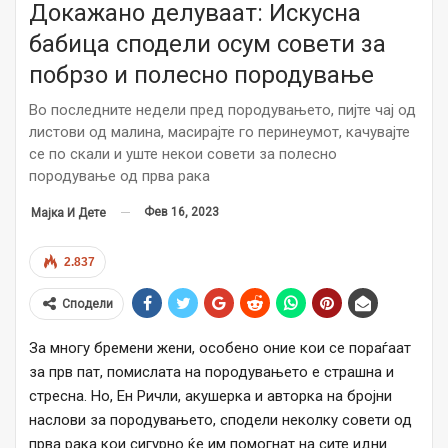
Докажано делуваат: Искусна
бабица сподели осум совети за
побрзо и полесно породување
Во последните недели пред породувањето, пијте чај од
листови од малина, масирајте го перинеумот, качувајте
се по скали и уште некои совети за полесно
породување од прва рака
Фев 16, 2023
Мајка И Дете
2.837
Сподели
За многу бремени жени, особено оние кои се пораѓаат
за прв пат, помислата на породувањето е страшна и
стресна. Но, Ен Ричли, акушерка и авторка на бројни
наслови за породувањето, сподели неколку совети од
прва рака кои сигурно ќе им помогнат на сите идни