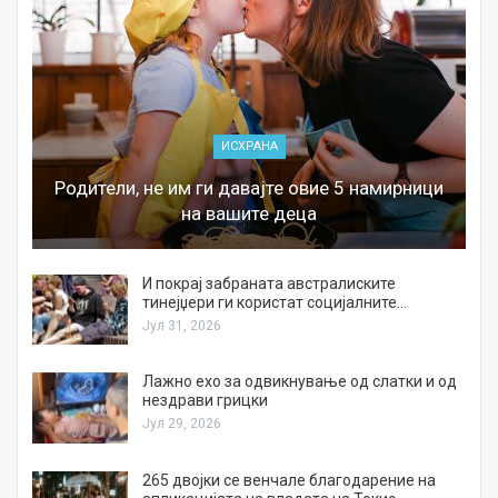
ИСХРАНА
Родители, не им ги давајте овие 5 намирници
на вашите деца
И покрај забраната австралиските
тинејџери ги користат социјалните…
Јул 31, 2026
Лажно ехо за одвикнување од слатки и од
нездрави грицки
Јул 29, 2026
а
265 двојки се венчале благодарение на