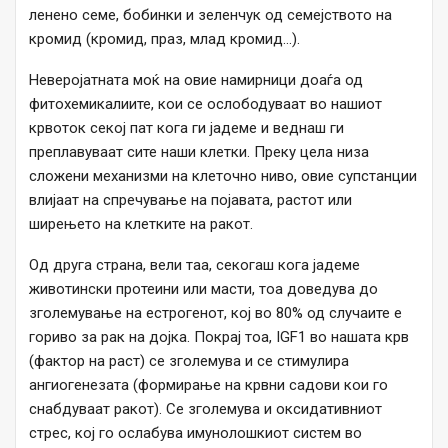
ленено семе, бобинки и зеленчук од семејството на
кромид (кромид, праз, млад кромид…).
Неверојатната моќ на овие намирници доаѓа од
фитохемикалиите, кои се ослободуваат во нашиот
крвоток секој пат кога ги јадеме и веднаш ги
преплавуваат сите наши клетки. Преку цела низа
сложени механизми на клеточно ниво, овие супстанции
влијаат на спречување на појавата, растот или
ширењето на клетките на ракот.
Од друга страна, вели таа, секогаш кога јадеме
животински протеини или масти, тоа доведува до
зголемување на естрогенот, кој во 80% од случаите е
гориво за рак на дојка. Покрај тоа, IGF1 во нашата крв
(фактор на раст) се зголемува и се стимулира
ангиогенезата (формирање на крвни садови кои го
снабдуваат ракот). Се зголемува и оксидативниот
стрес, кој го ослабува имунолошкиот систем во