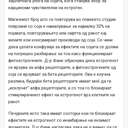
заштитната улога на сојата, кога станува збор за
карциноми чувствителни на естроген.
Магичниот број што се повторува во повеќето студии
поврзани со соја е намалување за најмалку 32% на
појавата, повторувањето или смртта од ракот кај
жените кои консумираат производи од соја. Се чини
дека целата конфузија за ефектите на сојата се должи
на погрешно разбирање за тоа како функционираат
фитоестрогените. Д-р Фанк објаснува дека естрогенот
се врзува за алфа рецепторите, а фитоестрогените од
соја се врзуваат за бета рецепторите. Ова е клучна
разлика, бидејќи бета рецепторите имаат моќ да ги
„исклучат“ алфа рецепторите, а со тоа го блокираат
стимулирачкиот ефект на естрогенот врз клетките на
ракот.
Печурките исто така имаат состојки кои ги блокираат
ефектите на естрогенот со инхибирање на ензимот
ароматаза. Д-р Фанк нагласува дека не е важно да се