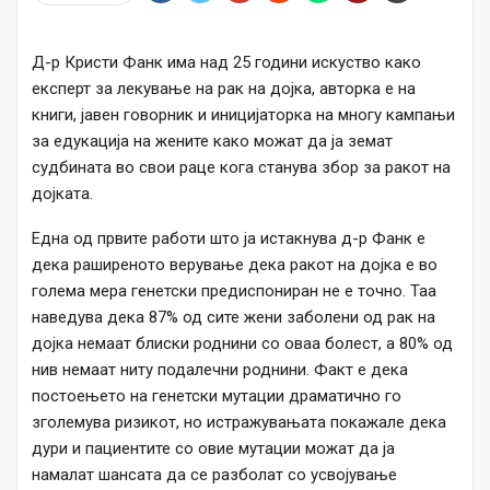
Д-р Кристи Фанк има над 25 години искуство како
експерт за лекување на рак на дојка, авторка е на
книги, јавен говорник и иницијаторка на многу кампањи
за едукација на жените како можат да ја земат
судбината во свои раце кога станува збор за ракот на
дојката.
Една од првите работи што ја истакнува д-р Фанк е
дека раширеното верување дека ракот на дојка е во
голема мера генетски предиспониран не е точно. Таа
наведува дека 87% од сите жени заболени од рак на
дојка немаат блиски роднини со оваа болест, а 80% од
нив немаат ниту подалечни роднини. Факт е дека
постоењето на генетски мутации драматично го
зголемува ризикот, но истражувањата покажале дека
дури и пациентите со овие мутации можат да ја
намалат шансата да се разболат со усвојување