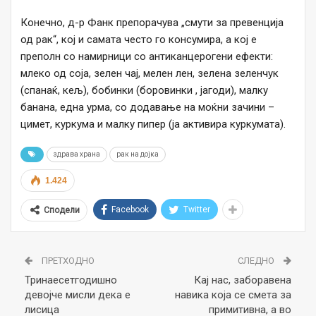
Конечно, д-р Фанк препорачува „смути за превенција
од рак“, кој и самата често го консумира, а кој е
преполн со намирници со антиканцерогени ефекти:
млеко од соја, зелен чај, мелен лен, зелена зеленчук
(спанаќ, кељ), бобинки (боровинки , јагоди), малку
банана, една урма, со додавање на моќни зачини –
цимет, куркума и малку пипер (ја активира куркумата).
здрава храна
рак на дојка
1.424
Facebook
Twitter
Сподели
ПРЕТХОДНО
СЛЕДНО
Тринаесетгодишно
Кај нас, заборавена
девојче мисли дека е
навика која се смета за
лисица
примитивна, а во