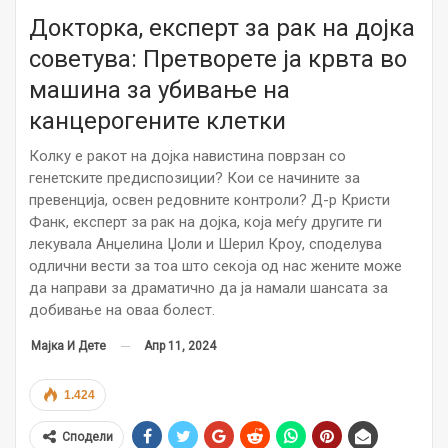
Докторка, експерт за рак на дојка
советува: Претворете ја крвта во
машина за убивање на
канцерогените клетки
Колку е ракот на дојка навистина поврзан со
генетските предиспозиции? Кои се начините за
превенција, освен редовните контроли? Д-р Кристи
Фанк, експерт за рак на дојка, која меѓу другите ги
лекувала Анџелина Џоли и Шерил Кроу, споделува
одлични вести за тоа што секоја од нас жените може
да направи за драматично да ја намали шансата за
добивање на оваа болест.
Апр 11, 2024
Мајка И Дете
1.424
Сподели