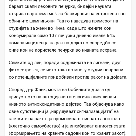
бараат скапи лековити печурки, бидејќи науката
открила најголема моќ за блокирање на естрогенот во
обичните шампињони. Таа го наведува примерот на
студијата за жени во Кина, каде што жените кои
консумирале само 10 г печурки дневно имале 64%
помала инциденца на рак на дојка во споредба со
оние кои не користеле печурки во нивната исхрана.
Семките од лен, поради содржината на лигнани, друг
фитоестроген, се исто така во многу студии поврзани
со потенцијалните придобивки против ракот на дојката.
Според д-р Фанк, моќта на бобинките доаѓа од
присуството на антоцијанин и елагична киселина и
нивното антиоксидативно дејство. Таа објаснува како
овие супстанции ја „нарушуваат сигнализацијата“ на
клетките на ракот, ја промовираат нивната апоптоза
(клеточно самоубиство) и ја инхибираат ангиогенезата
(формирањето на крвните садови кои го хранат ракот).