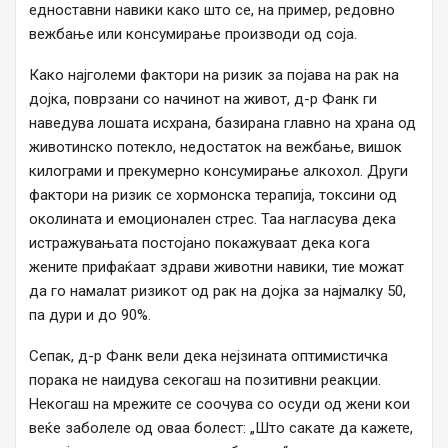
едноставни навики како што се, на пример, редовно
вежбање или консумирање производи од соја.
Како најголеми фактори на ризик за појава на рак на
дојка, поврзани со начинот на живот, д-р Фанк ги
наведува лошата исхрана, базирана главно на храна од
животинско потекло, недостаток на вежбање, вишок
килограми и прекумерно консумирање алкохол. Други
фактори на ризик се хормонска терапија, токсини од
околината и емоционален стрес. Таа нагласува дека
истражувањата постојано покажуваат дека кога
жените прифаќаат здрави животни навики, тие можат
да го намалат ризикот од рак на дојка за најмалку 50,
па дури и до 90%.
Сепак, д-р Фанк вели дека нејзината оптимистичка
порака не наидува секогаш на позитивни реакции.
Некогаш на мрежите се соочува со осуди од жени кои
веќе заболеле од оваа болест: „Што сакате да кажете,