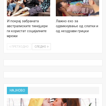
И покрај забраната
Лажно ехо за
австралиските тинејџери
одвикнување од слатки и
ги користат социјалните
од нездрави грицки
мрежи
ПРЕТХОДНО
СЛЕДНО
НАЈНОВО