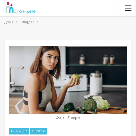
Дома
Слајдер
Фото: Freepik
СЛАЈДЕР
СОВЕТИ