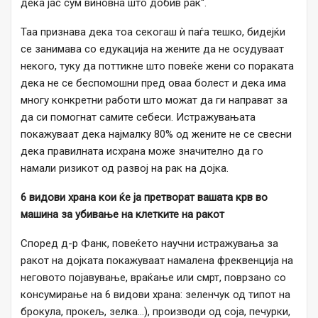
дека јас сум виновна што добив рак“.
Таа признава дека тоа секогаш ѝ паѓа тешко, бидејќи
се занимава со едукација на жените да не осудуваат
некого, туку да поттикне што повеќе жени со пораката
дека не се беспомошни пред оваа болест и дека има
многу конкретни работи што можат да ги направат за
да си помогнат самите себеси. Истражувањата
покажуваат дека најмалку 80% од жените не се свесни
дека правилната исхрана може значително да го
намали ризикот од развој на рак на дојка.
6 видови храна кои ќе ја претворат вашата крв во
машина за убивање на клетките на ракот
Според д-р Фанк, повеќето научни истражувања за
ракот на дојката покажуваат намалена фреквенција на
неговото појавување, враќање или смрт, поврзано со
консумирање на 6 видови храна: зеленчук од типот на
брокула, прокељ, зелка…), производи од соја, печурки,