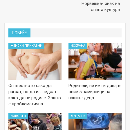
Норвешка- знак на
општа култура
ПОВЕЌЕ
ЖЕНСКИ ПРИКАЗНИ
ИСХРАНА
Општеството сака да
Родители, не им ги давајте
раѓаат, но да изгледаат
овие 5 намирници на
како да не родиле: Зошто
вашите деца
е проблематична…
НОВОСТИ
ДЕЦА 1-6