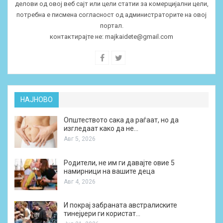
делови од овој веб сајт или цели статии за комерцијални цели,
потребна е писмена согласност од администраторите на овој
портал.
контактирајте не:
majkaidete@gmail.com
НАЈНОВО
Општеството сака да раѓаат, но да
изгледаат како да не…
Авг 5, 2026
Родители, не им ги давајте овие 5
намирници на вашите деца
Авг 4, 2026
И покрај забраната австралиските
тинејџери ги користат…