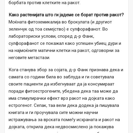
борбата против клетките на ракот.
Како растенијата што ги јадеме се борат против ракот?
Моќната фитохемикалија во брокулата (и другиот
зеленчук од тоа семејство) е сулфорафанот. Во
лабораториски услови, според д-р Фанк,
сулфорафанот се покажал како успешен убиец дури и
на најмоќните матични клетки на ракот, одговорни за
неговите метастази.
Кога станува збор за сојата, д-р Фанк признава дека и
самата со години била во заблуда и ги советувала
своите пациенти да избегнуваат да ја консумираат
поради фитоестрогените, убедена дека таа може да
има стимулирачки ефект врз ракот на дојката како
естрогенот. Сепак, таа вели дека додека ја пишувала
книгата и ги проучувала сите можни научни
истражувања за врската помеѓу исхраната и ракот на
дојката, открила дека недвосмислено ја покажува