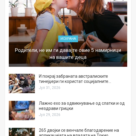
ИСХРАНА
Родители, не им ги давајте овие 5 намирници
на вашите деца
И покрај забраната австралиските
тинејџери ги користат социјалните…
Јул 31, 2026
Лажно ехо за одвикнување од слатки и од
нездрави грицки
Јул 29, 2026
а
265 двојки се венчале благодарение на
апликацијата на владата на Токио