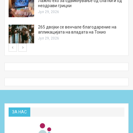
Лажно ехо за одвикнување од слатки и од
нездрави грицки
Јул 29, 2026
а
265 двојки се венчале благодарение на
апликацијата на владата на Токио
Јул 29, 2026
ЗА НАС