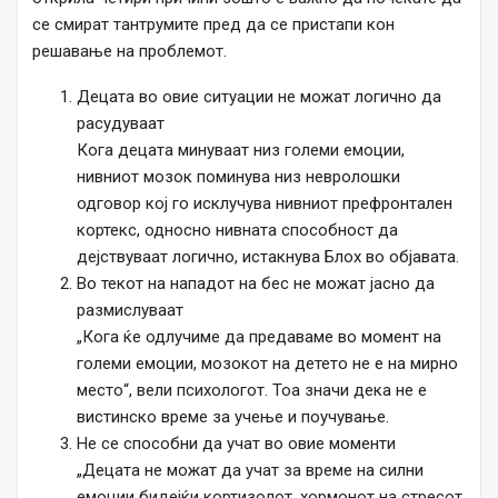
се смират тантрумите пред да се пристапи кон
решавање на проблемот.
Децата во овие ситуации не можат логично да
расудуваат
Кога децата минуваат низ големи емоции,
нивниот мозок поминува низ невролошки
одговор кој го исклучува нивниот префронтален
кортекс, односно нивната способност да
дејствуваат логично, истакнува Блох во објавата.
Во текот на нападот на бес не можат јасно да
размислуваат
„Кога ќе одлучиме да предаваме во момент на
големи емоции, мозокот на детето не е на мирно
место“, вели психологот. Тоа значи дека не е
вистинско време за учење и поучување.
Не се способни да учат во овие моменти
„Децата не можат да учат за време на силни
емоции бидејќи кортизолот, хормонот на стресот,