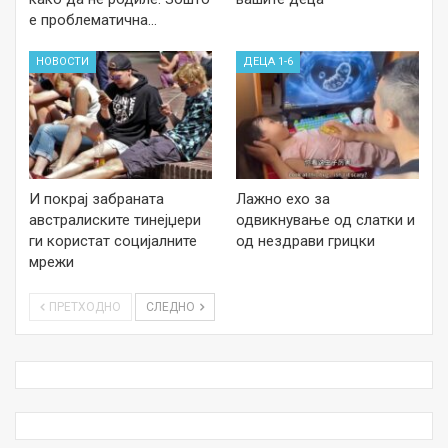
е проблематична…
НОВОСТИ
ДЕЦА 1-6
И покрај забраната
Лажно ехо за
австралиските тинејџери
одвикнување од слатки и
ги користат социјалните
од нездрави грицки
мрежи
ПРЕТХОДНО
СЛЕДНО