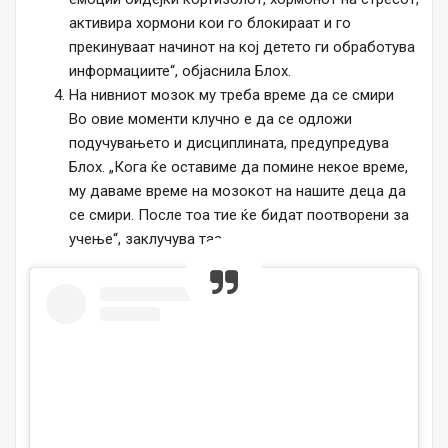
активира хормони кои го блокираат и го
прекинуваат начинот на кој детето ги обработува
информациите“, објаснила Блох.
На нивниот мозок му треба време да се смири
Во овие моменти клучно е да се одложи
подучувањето и дисциплината, предупредува
Блох. „Кога ќе оставиме да помине некое време,
му даваме време на мозокот на нашите деца да
се смири. После тоа тие ќе бидат поотворени за
учење“, заклучува таа.