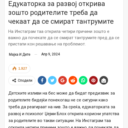
Едукаторка за развој открива
зошто родителите треба да
чекаат да се смират тантрумите
На Инстаграм таа открила четири причини зошто е
важно да почекате да се смират тантрумите пред да се
пристапи кон решавање на проблемот.
Апр 9, 2024
Мајка И Дете
1.927
Сподели
Детските изливи на бес може да бидат предизвик за
родителите бидејќи понекогаш не се сигурни како
треба да реагираат на нив. За среќа, едукаторката за
развој и психолог Џејми Блох открила корисни упатства
за родителите во такви ситуации. На Инстаграм таа
открила четири причини зошто е важно да почекате да