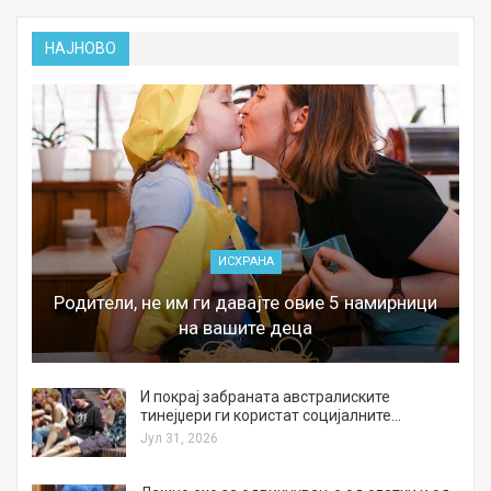
НАЈНОВО
ИСХРАНА
Родители, не им ги давајте овие 5 намирници
на вашите деца
И покрај забраната австралиските
тинејџери ги користат социјалните…
Јул 31, 2026