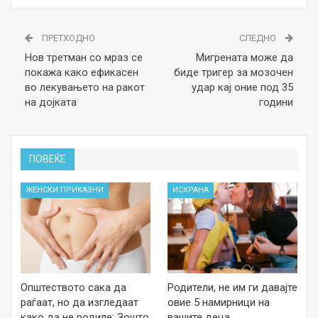
ПРЕТХОДНО
СЛЕДНО
Нов третман со мраз се
Мигрената може да
покажа како ефикасен
биде тригер за мозочен
во лекувањето на ракот
удар кај оние под 35
на дојката
години
ПОВЕЌЕ
ЖЕНСКИ ПРИКАЗНИ
ИСХРАНА
Општеството сака да
Родители, не им ги давајте
раѓаат, но да изгледаат
овие 5 намирници на
како да не родиле: Зошто
вашите деца