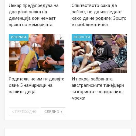
Лекар предупредува на
Општеството сака да
два рани знака на
раѓаат, но да изгледаат
деменција кои немаат
како да не родиле: Зошто
врска со меморијата
е проблематична…
ИСХРАНА
НОВОСТИ
Родители, не им ги давајте
И покрај забраната
овие 5 намирници на
австралиските тинејџери
вашите деца
ги користат социјалните
мрежи
ПРЕТХОДНО
СЛЕДНО