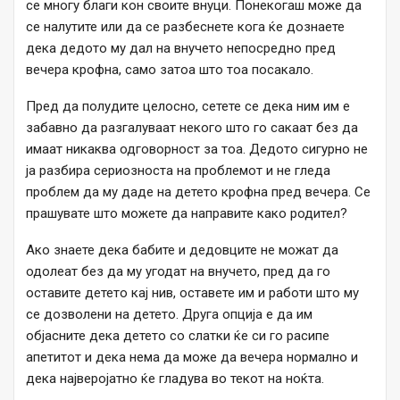
се многу благи кон своите внуци. Понекогаш може да
се налутите или да се разбеснете кога ќе дознаете
дека дедото му дал на внучето непосредно пред
вечера крофна, само затоа што тоа посакало.
Пред да полудите целосно, сетете се дека ним им е
забавно да разгалуваат некого што го сакаат без да
имаат никаква одговорност за тоа. Дедото сигурно не
ја разбира сериозноста на проблемот и не гледа
проблем да му даде на детето крофна пред вечера. Се
прашувате што можете да направите како родител?
Ако знаете дека бабите и дедовците не можат да
одолеат без да му угодат на внучето, пред да го
оставите детето кај нив, оставете им и работи што му
се дозволени на детето. Друга опција е да им
објасните дека детето со слатки ќе си го расипе
апетитот и дека нема да може да вечера нормално и
дека најверојатно ќе гладува во текот на ноќта.