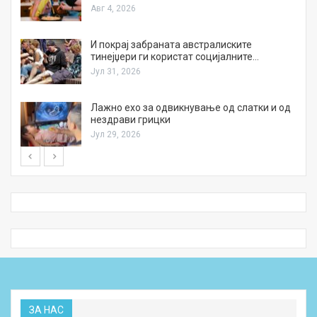
Авг 4, 2026
И покрај забраната австралиските
тинејџери ги користат социјалните…
Јул 31, 2026
Лажно ехо за одвикнување од слатки и од
нездрави грицки
Јул 29, 2026
ЗА НАС