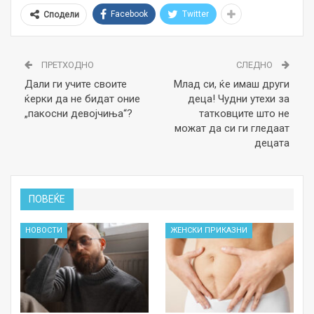
Facebook
Twitter
Сподели
ПРЕТХОДНО
СЛЕДНО
Дали ги учите своите
Млад си, ќе имаш други
ќерки да не бидат оние
деца! Чудни утехи за
„пакосни девојчиња“?
татковците што не
можат да си ги гледаат
децата
ПОВЕЌЕ
НОВОСТИ
ЖЕНСКИ ПРИКАЗНИ