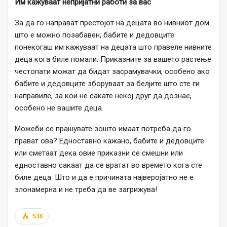
Им кажуваат непријатни работи за вас
За да го направат престојот на децата во нивниот дом
што е можно позабавен, бабите и дедовците
понекогаш им кажуваат на децата што правеле нивните
деца кога биле помали. Приказните за вашето растење
честопати можат да бидат засрамувачки, особено ако
бабите и дедовците зборуваат за белјите што сте ги
направиле, за кои не сакате некој друг да дознае,
особено не вашите деца.
Можеби се прашувате зошто имаат потреба да го
прават ова? Едноставно кажано, бабите и дедовците
или сметаат дека овие приказни се смешни или
едноставно сакаат да се вратат во времето кога сте
биле деца. Што и да е причината најверојатно не е
злонамерна и не треба да ве загрижува!
536