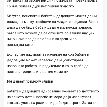
се грижат за своите внуци и поминуваат повеќе време
со нив, живеат дури пет години подолго.
Меѓутоа, понекогаш бабите и дедовците можат да им
создадат малку проблеми на младите родители. Велат
дека да се биде баба и дедо е вистински подарок
затоа што можете да се опуштите со вашите внуци и
никој нема вас да ве обвини за грешки во
воспитувањето.
Експертите пишуваат за начините на кои бабите и
дедовците можат несвесно да ја „саботираат“
напорната работа на родителите и како треба да
постапат родителите во тие моменти.
Им даваат премногу слатки
Бабите и дедовците едноставно уживаат во детството
на вашето дете и повеќе не мора да ја извршуваат
тешката улога на родител и да бидат строги. Затоа тие