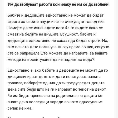
Им дозволуваат работи кои инаку не им се дозволени!
Бабите и дедовците едноставно не можат да бидат
строги со своите внуци и не го очекувајте тоа од нив.
Немојте да се изненадите кога ќе ги видите како се
смеат на белјите на внуците. Всушност, бабите и
дедовците едноставно не сакаат да бидат строги. Но,
ако вашето дете поминува многу време со нив, сигурно
сте се запрашале што можете да направите, за вашите
методи на воспитување да не паднат во вода?
Едноставно е, ако бабите и дедовците не можат да го
дисциплинираат детето и да ги почитуваат вашите
правила, побарајте од нив да ги предупредат децата
дека сите белји што ќе ги направат во текот на денот
ќе им бидат пренесени на родителите, па децата ќе
знаат дека последици заради лошото однесување
сепак ќе има.