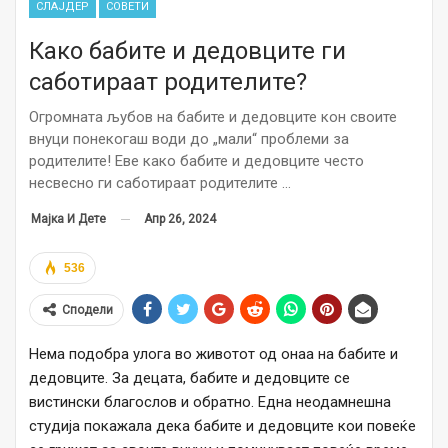
СЛАЈДЕР
СОВЕТИ
Како бабите и дедовците ги
саботираат родителите?
Огромната љубов на бабите и дедовците кон своите
внуци понекогаш води до „мали“ проблеми за
родителите! Еве како бабите и дедовците често
несвесно ги саботираат родителите …
Апр 26, 2024
Мајка И Дете
536
Сподели
Нема подобра улога во животот од онаа на бабите и
дедовците. За децата, бабите и дедовците се
вистински благослов и обратно. Една неодамнешна
студија покажала дека бабите и дедовците кои повеќе