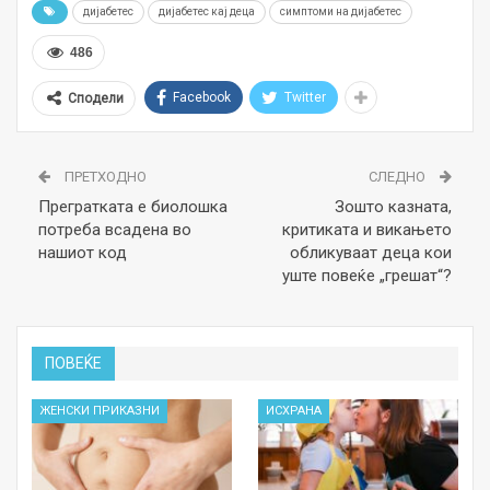
дијабетес
дијабетес кај деца
симптоми на дијабетес
486
Facebook
Twitter
Сподели
ПРЕТХОДНО
СЛЕДНО
Прегратката е биолошка
Зошто казната,
потреба всадена во
критиката и викањето
нашиот код
обликуваат деца кои
уште повеќе „грешат“?
ПОВЕЌЕ
ЖЕНСКИ ПРИКАЗНИ
ИСХРАНА