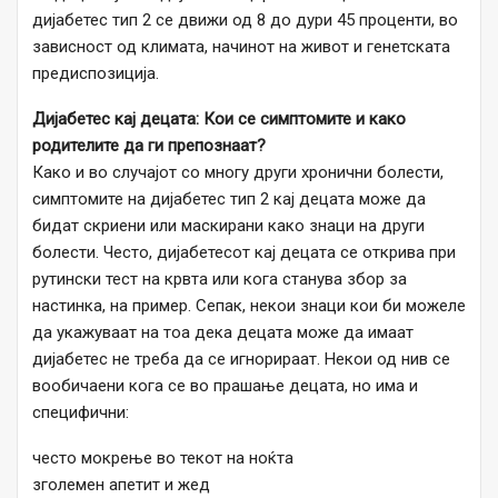
дијабетес тип 2 се движи од 8 до дури 45 проценти, во
зависност од климата, начинот на живот и генетската
предиспозиција.
Дијабетес кај децата: Кои се симптомите и како
родителите да ги препознаат?
Како и во случајот со многу други хронични болести,
симптомите на дијабетес тип 2 кај децата може да
бидат скриени или маскирани како знаци на други
болести. Често, дијабетесот кај децата се открива при
рутински тест на крвта или кога станува збор за
настинка, на пример. Сепак, некои знаци кои би можеле
да укажуваат на тоа дека децата може да имаат
дијабетес не треба да се игнорираат. Некои од нив се
вообичаени кога се во прашање децата, но има и
специфични:
често мокрење во текот на ноќта
зголемен апетит и жед