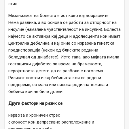
стил.
Механизмот на болеста е ист како кај возрасните.
Нема разлика, а во основа се работи за отпорност на
инсулин (намалена чувствителност на инсулин). Болеста
најчесто се активира кај деца и адолесценти кои имаат
централна дебелина и кај оние со изразена генетска
предиспозиција (некои од блиските роднини
боледувал од дијабетес). Исто така, ако мајката имала
гестациски дијабетес за време на бременоста,
веројатноста детето да се разболи е поголема.
Ризикот постои и кај бебињата кои се родени
предвреме, со мала или висока родилна тежина и
бебиња кои не биле доени.
Други фактори на ризик се:
нервоза и хроничен стрес
склоност кон депресивно расположение и
повлекување во себе