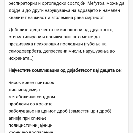
респираторни и ортопедски состојби. Меѓутоа, може да
дојде и до други нарушувања на здравјето и намален
квалитет на живот и зголемена рана смртност.
Дебелите деца често се изопштени од друштвото,
стигматизирани и понижувани, што може да
предизвика психолошки последици (губење на
самодовербата, депресивни мисли, нарушувања во
исхраната…).
Најчестите компликации од дијабетесот кај децата се:
Висок крвен притисок
дислипидемија
метаболички синдром
проблеми со коските
заболување на црниот дроб (замастен црн дроб)
апнеја при спиење
полицистични јајници
хронично воспаление