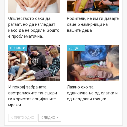
Општеството сака да
Родители, не им ги давајте
раѓаат, но да изгледаат
овие 5 намирници на
како да не родиле: Зошто
вашите деца
е проблематична…
НОВОСТИ
ДЕЦА 1-6
И покрај забраната
Лажно ехо за
австралиските тинејџери
одвикнување од слатки и
ги користат социјалните
од нездрави грицки
мрежи
ПРЕТХОДНО
СЛЕДНО