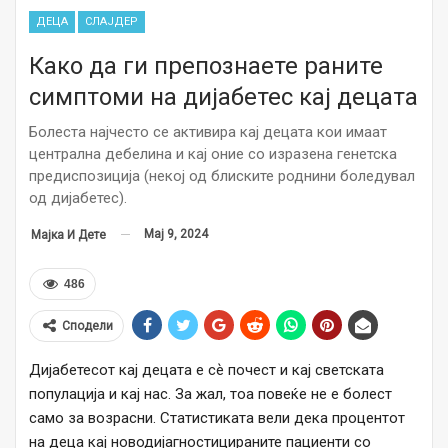
ДЕЦА
СЛАЈДЕР
Како да ги препознаете раните
симптоми на дијабетес кај децата
Болеста најчесто се активира кај децата кои имаат
централна дебелина и кај оние со изразена генетска
предиспозиција (некој од блиските роднини боледувал
од дијабетес).
Мај 9, 2024
Мајка И Дете
486
Сподели
Дијабетесот кај децата е сѐ почест и кај светската
популација и кај нас. За жал, тоа повеќе не е болест
само за возрасни. Статистиката вели дека процентот
на деца кај новодијагностицираните пациенти со