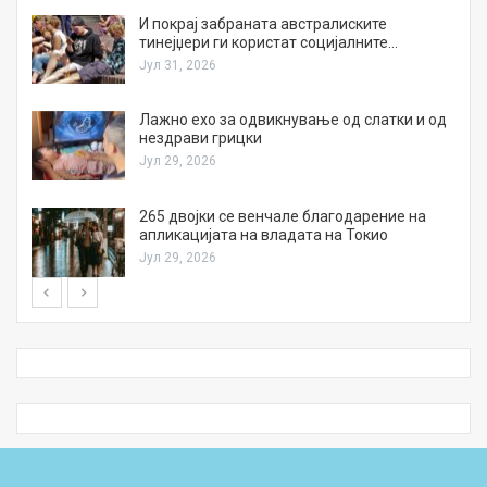
И покрај забраната австралиските
тинејџери ги користат социјалните…
Јул 31, 2026
Лажно ехо за одвикнување од слатки и од
нездрави грицки
Јул 29, 2026
а
265 двојки се венчале благодарение на
апликацијата на владата на Токио
Јул 29, 2026