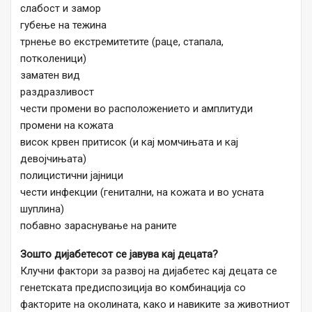
слабост и замор
губење на тежина
трнење во екстремитетите (раце, стапала,
потколеници)
заматен вид
раздразливост
чести промени во расположението и амплитуди
промени на кожата
висок крвен притисок (и кај момчињата и кај
девојчињата)
полицистични јајници
чести инфекции (генитални, на кожата и во усната
шуплина)
побавно зараснување на раните
Зошто дијабетесот се јавува кај децата?
Клучни фактори за развој на дијабетес кај децата се
генетската предиспозиција во комбинација со
факторите на околината, како и навиките за животниот