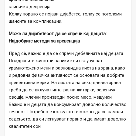
клиничка депресија.
Колку порано се појави дијабетес, толку се поголеми
шансите за компликации.
Може ли дијабетесот да се спречи кај децата:
Најдобрите методи за превенција
Пред сè, важно е да се спречи дебелината кај децата.
Поздравите животни навики кои вклучуваат
урамнотежено мени и разновидна листа на храна, како
и редовна физичка активност се основата на добрите
превентивни мерки. На листата на секојдневна храна
треба да се вклучат интегрални житарки, зеленчук,
овошје, млечни производи, посно месо, мешунки…
Важно е и децата да консумираат доволно количество
течност. Потребно е колку што е можно да се намали
седењето, да си легнуваат порано и да имаат доволно
квалитетен сон.