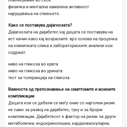
физичка и ментална намалена активност
нарушувања на спиењето.
Како се поставува дијагнозата?
Дијагнозата на дијабетес кај децата се поставува на
ист начин како кај возрасните: врз основа на проценка
на клиничката слика и лабораториските анализи кои
содржат:
ниво на гликоза во крвта
ниво на гликоза во урината
тест за толеранција на гликоза.
Важноста од препознавање на симптомите и можните
компликации
Децата кои се дебели се меѓу оние со најголем ризик
не само за развој на дијабетес, туку и за бројни
компликации. Дијабетесот е фактор на ризик за други
метаболички, ендокринолошки, кардиоваскуларни,