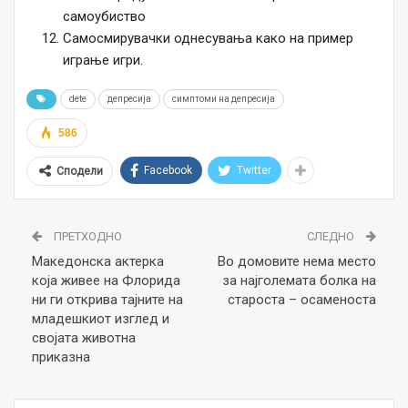
самоубиство
Самосмирувачки однесувања како на пример
играње игри.
dete
депресија
симптоми на депресија
586
Facebook
Twitter
Сподели
ПРЕТХОДНО
СЛЕДНО
Македонска актерка
Во домовите нема место
која живее на Флорида
за најголемата болка на
ни ги открива тајните на
староста – осаменоста
младешкиот изглед и
својата животна
приказна