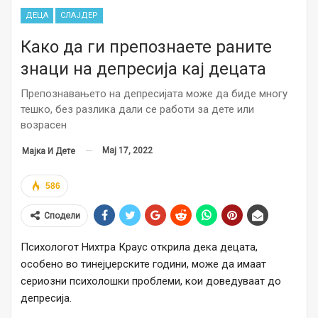
ДЕЦА
СЛАЈДЕР
Како да ги препознаете раните
знаци на депресија кај децата
Препознавањето на депресијата може да биде многу
тешко, без разлика дали се работи за дете или
возрасен
Мај 17, 2022
Мајка И Дете
586
Сподели
Психологот Нихтра Краус открила дека децата,
особено во тинејџерските години, може да имаат
сериозни психолошки проблеми, кои доведуваат до
депресија.