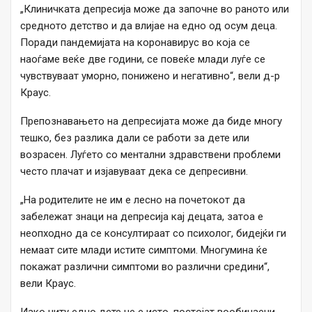
„Клиничката депресија може да започне во раното или
средното детство и да влијае на едно од осум деца.
Поради пандемијата на коронавирус во која се
наоѓаме веќе две години, се повеќе млади луѓе се
чувствуваат уморно, понижено и негативно“, вели д-р
Краус.
Препознавањето на депресијата може да биде многу
тешко, без разлика дали се работи за дете или
возрасен. Луѓето со ментални здравствени проблеми
често плачат и изјавуваат дека се депресивни.
„На родителите не им е лесно на почетокот да
забележат знаци на депресија кај децата, затоа е
неопходно да се консултираат со психолог, бидејќи ги
немаат сите млади истите симптоми. Многумина ќе
покажат различни симптоми во различни средини“,
вели Краус.
Иако ниту едно дете не е исто, постојат вообичаени