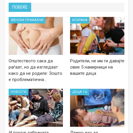
ПОВЕЌЕ
ЖЕНСКИ ПРИКАЗНИ
ИСХРАНА
Општеството сака да
Родители, не им ги давајте
раѓаат, но да изгледаат
овие 5 намирници на
како да не родиле: Зошто
вашите деца
е проблематична…
НОВОСТИ
ДЕЦА 1-6
И покрај забраната
Лажно ехо за