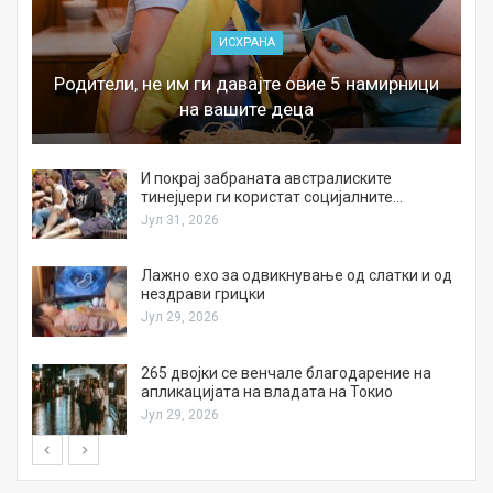
ИСХРАНА
Родители, не им ги давајте овие 5 намирници
на вашите деца
И покрај забраната австралиските
тинејџери ги користат социјалните…
Јул 31, 2026
Лажно ехо за одвикнување од слатки и од
нездрави грицки
Јул 29, 2026
а
265 двојки се венчале благодарение на
апликацијата на владата на Токио
Јул 29, 2026