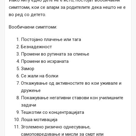
симптоми, кои се аларм за родителите дека нешто не е
во ред со детето.
Вообичаени симптоми:
Постојано плачење или тага
Безнадежност
Промени во рутината за спиење
Промени во исхраната
Замор
Се жали на болки
Откажување од активностите во кои уживале и
дружење
Покажување негативни ставови кон училишните
задачи
Тешкотии со концентрацијата
Лоша мотивација
Зголемено ризично однесување,
самоповредување и мисли за смрт или