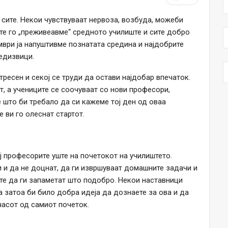
сите. Некои чувствуваат нервоза, возбуда, можеби
сите го „преживеавме“ средното училиште и сите добро
мври ја напуштивме познатата средина и најдобрите
едизвици.
тресен и секој се труди да остави најдобар впечаток.
т, а учениците се соочуваат со нови професори,
е што би требало да си кажеме тој ден од оваа
 ви го олеснат стартот.
ј професорите уште на почетокот на училиштето.
 и да не доцнат, да ги извршуваат домашните задачи и
те да ги запаметат што подобро. Некои наставници
а затоа би било добра идеја да дознаете за ова и да
часот од самиот почеток.