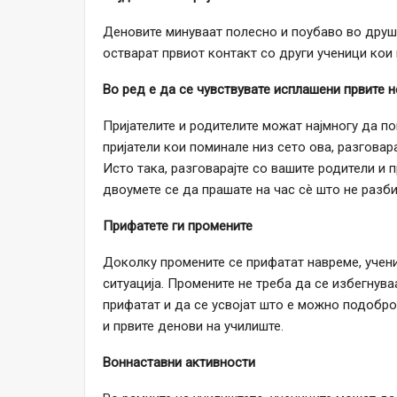
Деновите минуваат полесно и поубаво во друшт
остварат првиот контакт со други ученици кои
Во ред е да се чувствувате исплашени првите 
Пријателите и родителите можат најмногу да по
пријатели кои поминале низ сето ова, разговар
Исто така, разговарајте со вашите родители и п
двоумете се да прашате на час сè што не разби
Прифатете ги промените
Доколку промените се прифатат навреме, учени
ситуација. Промените не треба да се избегнува
прифатат и да се усвојат што е можно подобро
и првите денови на училиште.
Воннаставни активности