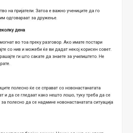
во на пријатели. Затоа е важно учениците да го
 им одговараат за дружење.
неколку дена
могнат во тоа преку разговор. Ако имате постари
ајте со нив и можеби ќе ви дадат некој корисен совет.
рашајте ги што сакате да знаете за училиштето. Не
рате.
ците полесно ќе се справат со новонастанатата
ат и да се гледаат како нешто лошо, туку треба да се
 за полесно да се надмине новонастанатата ситуација