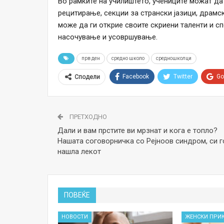
Во рамките на училиштето, учениците можат да 
рецитирање, секции за странски јазици, драмск
може да ги открие своите скриени таленти и 
насочување и усовршување.
прв ден
средно школо
средношколци
Facebook
Twitter
Go
Сподели
ПРЕТХОДНО
Дали и вам прстите ви мрзнат и кога е топло?
Нашата соговорничка со Рејноов синдром, си г
нашла лекот
ПОВЕЌЕ
НОВОСТИ
ЖЕНСКИ ПРИ