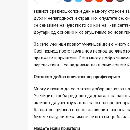
Првиот средношколски ден е многу стресен за 
дури и нелагодност и страв. Но, опуштете се, 
се сеќаваме на чувството со кое на 1-ви септе
другари од основно и се впуштивме во нови пр
За сите ученици првиот училишен ден е многу с
Овој период претставува нов период во живото
предмети и пријатели. Сега многу добро знаем
перспектива – се надеваме дека овие совети ќе
Оставете добар впечаток кај професорите
Многу е важно да се остави добар впечаток ка
Учениците треба редовно да доаѓаат на часови
активно да учествуваат на часот за професори
бараат специјална опрема за нивните часови, п
бидете сигурни дека имате сè што ви треба за 
Најдете нови пријатели