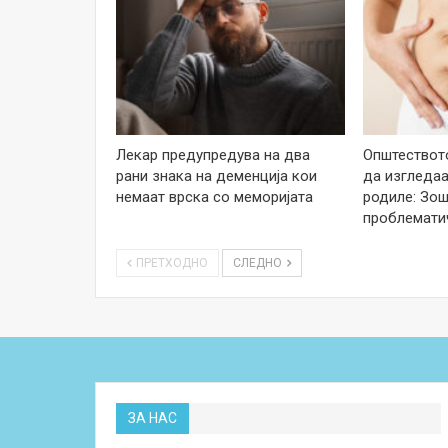
Лекар предупредува на два
Општеството
рани знака на деменција кои
да изгледаа
немаат врска со меморијата
родиле: Зош
проблемати
ПРЕТХОДНО
СЛЕДНО
ЗА НАС