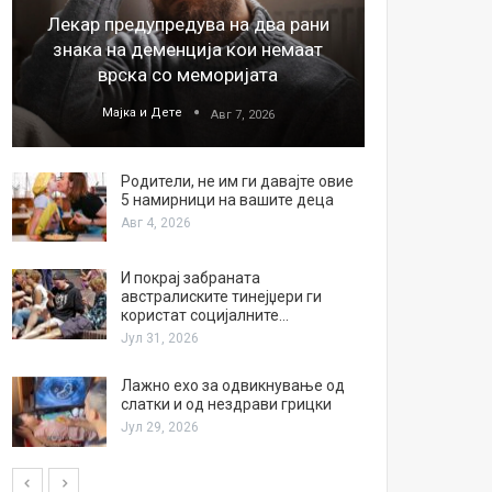
Лекар предупредува на два рани
26
знака на деменција кои немаат
благода
врска со меморијата
Мајка и Дете
М
Авг 7, 2026
Родители, не им ги давајте овие
5 намирници на вашите деца
Авг 4, 2026
И покрај забраната
австралиските тинејџери ги
користат социјалните…
Јул 31, 2026
Лажно ехо за одвикнување од
слатки и од нездрави грицки
Јул 29, 2026