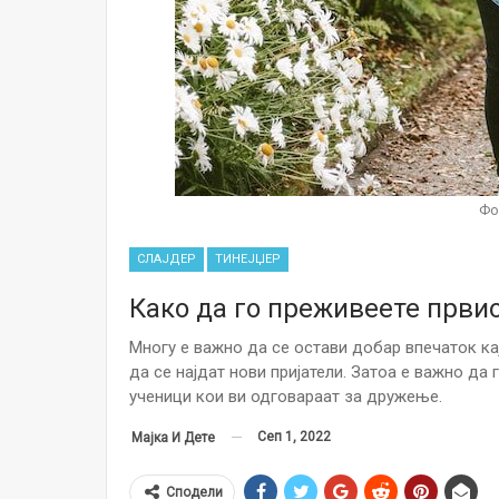
Фо
СЛАЈДЕР
ТИНЕЈЏЕР
Како да го преживеете првио
Многу е важно да се остави добар впечаток ка
да се најдат нови пријатели. Затоа е важно да
ученици кои ви одговараат за дружење.
Сеп 1, 2022
Мајка И Дете
Сподели