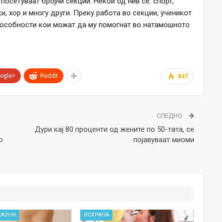
посетуваат бројни секции. Некои од нив се: спорт,
и, хор и многу други. Преку работа во секции, ученикот
способности кои можат да му помогнат во натамошното
ogle+
ReddIt
847
СЛЕДНО
Дури кај 80 проценти од жените по 50-тата, се
о
појавуваат миоми
КАЗНИ
ИСХРАНА