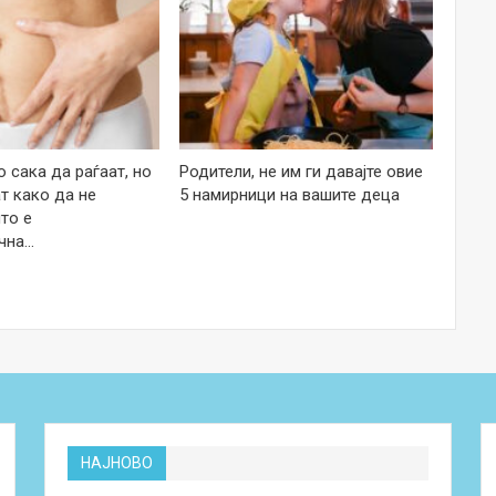
 сака да раѓаат, но
Родители, не им ги давајте овие
т како да не
5 намирници на вашите деца
то е
чна…
НАЈНОВО