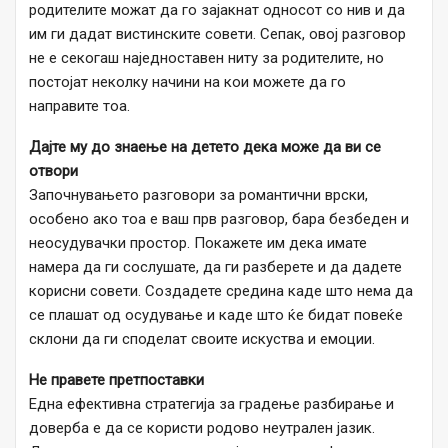
родителите можат да го зајакнат односот со нив и да
им ги дадат вистинските совети. Сепак, овој разговор
не е секогаш наједноставен ниту за родителите, но
постојат неколку начини на кои можете да го
направите тоа.
Дајте му до знаење на детето дека може да ви се
отвори
Започнувањето разговори за романтични врски,
особено ако тоа е ваш прв разговор, бара безбеден и
неосудувачки простор. Покажете им дека имате
намера да ги сослушате, да ги разберете и да дадете
корисни совети. Создадете средина каде што нема да
се плашат од осудување и каде што ќе бидат повеќе
склони да ги споделат своите искуства и емоции.
Не правете претпоставки
Една ефективна стратегија за градење разбирање и
доверба е да се користи родово неутрален јазик.