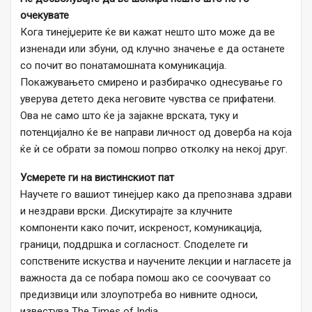
очекувате
Кога тинејџерите ќе ви кажат нешто што може да ве
изненади или збуни, од клучно значење е да останете
со почит во понатамошната комуникација.
Покажувањето смирено и разбирачко однесување го
уверува детето дека неговите чувства се прифатени.
Ова не само што ќе ја зајакне врската, туку и
потенцијално ќе ве направи личност од доверба на која
ќе ѝ се обрати за помош попрво отколку на некој друг.
Усмерете ги на вистинскиот пат
Научете го вашиот тинејџер како да препознава здрави
и нездрави врски. Дискутирајте за клучните
компоненти како почит, искреност, комуникација,
граници, поддршка и согласност. Споделете ги
сопствените искуства и научените лекции и нагласете ја
важноста да се побара помош ако се соочуваат со
предизвици или злоупотреба во нивните односи,
известува The Times of India.