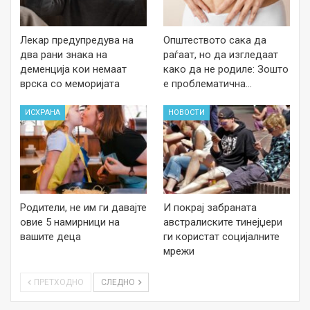
Лекар предупредува на
Општеството сака да
два рани знака на
раѓаат, но да изгледаат
деменција кои немаат
како да не родиле: Зошто
врска со меморијата
е проблематична…
ИСХРАНА
НОВОСТИ
Родители, не им ги давајте
И покрај забраната
овие 5 намирници на
австралиските тинејџери
вашите деца
ги користат социјалните
мрежи
ПРЕТХОДНО
СЛЕДНО