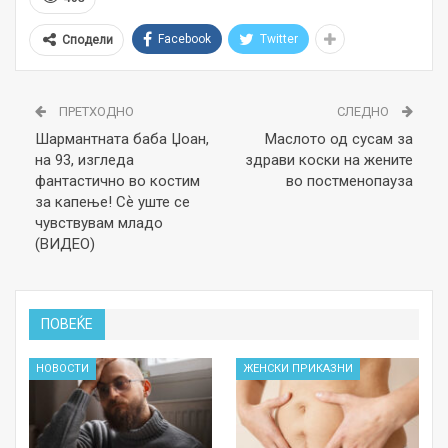
Facebook
Twitter
Сподели
ПРЕТХОДНО
СЛЕДНО
Шармантната баба Џоан,
Маслото од сусам за
на 93, изгледа
здрави коски на жените
фантастично во костим
во постменопауза
за капење! Сѐ уште се
чувствувам младо
(ВИДЕО)
ПОВЕЌЕ
НОВОСТИ
ЖЕНСКИ ПРИКАЗНИ