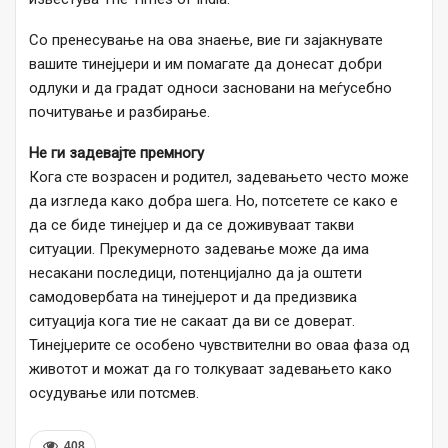
Со пренесување на ова знаење, вие ги зајакнувате
вашите тинејџери и им помагате да донесат добри
одлуки и да градат односи засновани на меѓусебно
почитување и разбирање.
Не ги задевајте премногу
Кога сте возрасен и родител, задевањето често може
да изгледа како добра шега. Но, потсетете се како е
да се биде тинејџер и да се доживуваат такви
ситуации. Прекумерното задевање може да има
несакани последици, потенцијално да ја оштети
самодовербата на тинејџерот и да предизвика
ситуација кога тие не сакаат да ви се доверат.
Тинејџерите се особено чувствителни во оваа фаза од
животот и можат да го толкуваат задевањето како
осудување или потсмев.
408