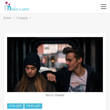
Дома
Слајдер
Фото: Pexels
СЛАЈДЕР
ТИНЕЈЏЕР