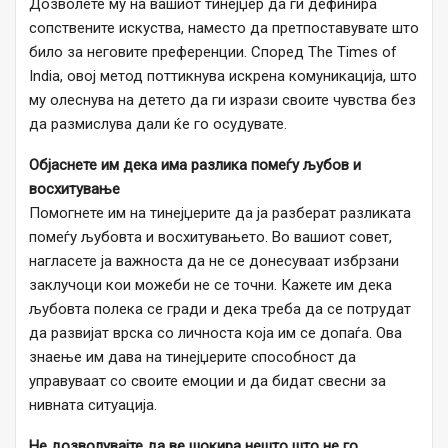
Дозволете му на вашиот тинејџер да ги дефинира
сопствените искуства, наместо да претпоставувате што
било за неговите преференции. Според The ​​Times of
India, овој метод поттикнува искрена комуникација, што
му олеснува на детето да ги изрази своите чувства без
да размислува дали ќе го осудувате.
Објаснете им дека има разлика помеѓу љубов и
восхитување
Помогнете им на тинејџерите да ја разберат разликата
помеѓу љубовта и восхитувањето. Во вашиот совет,
нагласете ја важноста да не се донесуваат избрзани
заклучоци кои можеби не се точни. Кажете им дека
љубовта полека се гради и дека треба да се потрудат
да развијат врска со личноста која им се допаѓа. Ова
знаење им дава на тинејџерите способност да
управуваат со своите емоции и да бидат свесни за
нивната ситуација.
Не дозволувајте да ве шокира нешто што не го