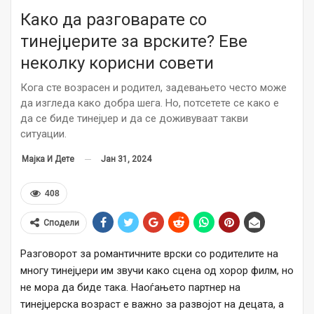
Како да разговарате со
тинејџерите за врските? Еве
неколку корисни совети
Кога сте возрасен и родител, задевањето често може
да изгледа како добра шега. Но, потсетете се како е
да се биде тинејџер и да се доживуваат такви
ситуации.
Јан 31, 2024
Мајка И Дете
408
Сподели
Разговорот за романтичните врски со родителите на
многу тинејџери им звучи како сцена од хорор филм, но
не мора да биде така. Наоѓањето партнер на
тинејџерска возраст е важно за развојот на децата, а