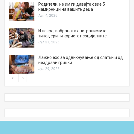
а
Родители, не им ги давајте овие 5
намирници на вашите деца
Авг 4, 2026
И покрај забраната австралиските
тинејџери ги користат социјалните…
Јул 31, 2026
Лажно ехо за одвикнување од слатки и од
нездрави грицки
Јул 29, 2026