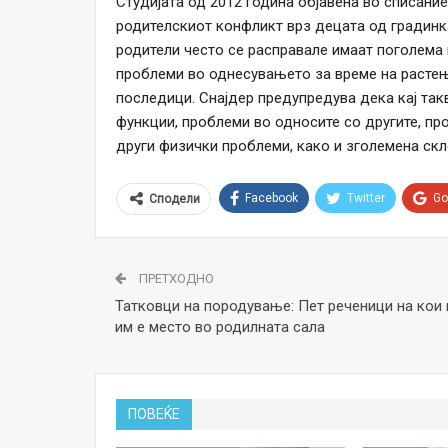
Студијата од 2012 година објавена во списаниет
родителскиот конфликт врз децата од градинк
родители често се расправале имаат поголема 
проблеми во однесувањето за време на растење
последици. Снајдер предупредува дека кај так
функции, проблеми во односите со другите, п
други физички проблеми, како и зголемена скл
Facebook
Twitter
Go
Сподели
ПРЕТХОДНО
Татковци на породување: Пет реченици на кои 
им е место во родилната сала
ПОВЕЌЕ