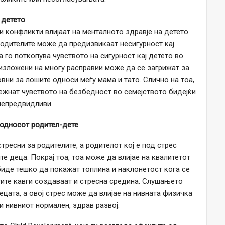
 детето
и конфликти влијаат на менталното здравје на детето
 родителите може да предизвикаат несигурност кај
а го поткопува чувството на сигурност кај детето во
 изложени на многу расправии може да се загрижат за
вни за лошите односи меѓу мама и тато. Слично на тоа,
тежнат чувството на безбедност во семејството бидејќи
непредвидливи.
 односот родител-дете
тресни за родителите, а родителот кој е под стрес
е деца. Покрај тоа, тоа може да влијае на квалитетот
биде тешко да покажат топлина и наклонетост кога се
тите кавги создаваат и стресна средина. Слушањето
ецата, а овој стрес може да влијае на нивната физичка
и нивниот нормален, здрав развој.