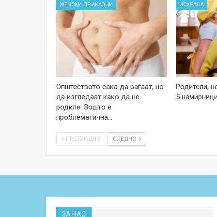
ЖЕНСКИ ПРИКАЗНИ
ИСХРАНА
Општеството сака да раѓаат, но
Родители, н
да изгледаат како да не
5 намирници
родиле: Зошто е
проблематична…
ПРЕТХОДНО
СЛЕДНО
ЗА НАС