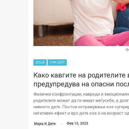
Ф
ДЕЦА
СЛАЈДЕР
Како кавгите на родителите 
предупредува на опасни по
Физички конфронтации, навреди и емоционална
родителите можат да ги имаат меѓусебе, а до
нивното дете. Постои истражување кое сугери
негативен ефект и врз дете кое е на возраст о
Фев 10, 2023
Мајка И Дете