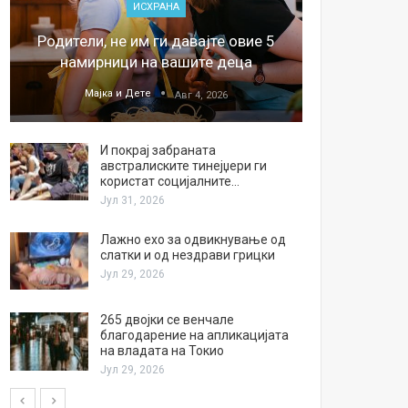
ИСХРАНА
„Џонс
Родители, не им ги давајте овие 5
обесштет
намирници на вашите деца
тв
Мајка и Дете
М
Авг 4, 2026
И покрај забраната
австралиските тинејџери ги
користат социјалните…
Јул 31, 2026
Лажно ехо за одвикнување од
слатки и од нездрави грицки
Јул 29, 2026
265 двојки се венчале
благодарение на апликацијата
на владата на Токио
Јул 29, 2026