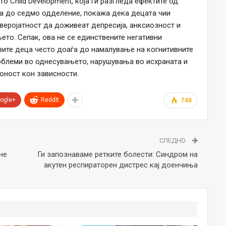
о Child Development, која ги разгледа ефектите од
а до седмо одделение, покажа дека децата чии
веројатност да доживеат депресија, анксиозност и
то. Сепак, ова не се единствените негативни
вите деца често доаѓа до намалување на когнитивните
роблеми во однесувањето, нарушувања во исхраната и
оност кон зависности.
ogle+
ReddIt
749
СЛЕДНО
не
Ги запознаваме ретките болести: Синдром на
акутен респираторен дистрес кај доенчиња