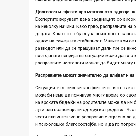
Долгорочни ефекти врз менталното здравје на
Експертите веруваат дека заедниците со висок
на неколку начини. Како прво, расправиите на
децата. Како што објаснува психологот, кавгат
однос на семејната стабилност. Малите кои се
разводот или да се прашуваат дали тие се вино
постојаните непријатни ситуации може да го о
расправиите честопати можат да бидат многу 
Расправиите можат значително да влијаат и на
Ситуациите со високи конфликти се исто така с
можеби нема да поминува многу време со своит
на врската бидејќи на родителите може да им 
лути или вознемирени од другиот родител. Чес
чести или интензивни расправии е стресно за д
и психолошка благосостојба, но и да го попреч