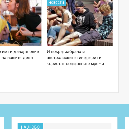
НОВОСТИ
е им ги давајте овие
И покрај забраната
 на вашите деца
австралиските тинејџери ги
користат социјалните мрежи
НАЈНОВО