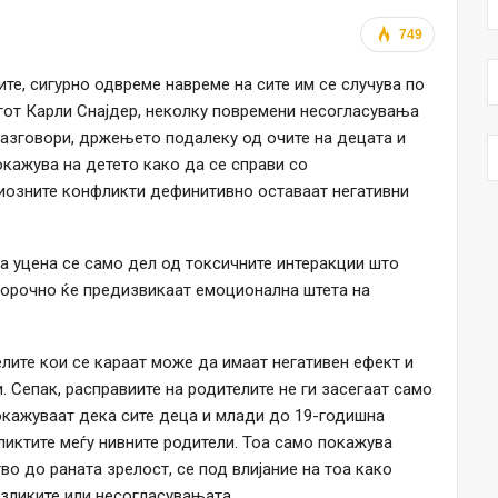
749
те, сигурно одвреме навреме на сите им се случува по
огот Карли Снајдер, неколку повремени несогласувања
разговори, држењето подалеку од очите на децата и
кажува на детето како да се справи со
риозните конфликти дефинитивно оставаат негативни
 уцена се само дел од токсичните интеракции што
лгорочно ќе предизвикаат емоционална штета на
лите кои се караат може да имаат негативен ефект и
. Сепак, расправиите на родителите не ги засегаат само
покажуваат дека сите деца и млади до 19-годишна
иктите меѓу нивните родители. Тоа само покажува
во до раната зрелост, се под влијание на тоа како
азликите или несогласувањата.