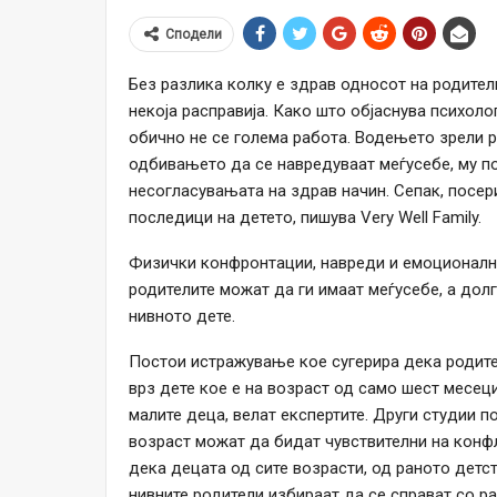
Сподели
Без разлика колку е здрав односот на родители
некоја расправија. Како што објаснува психол
обично не се голема работа. Водењето зрели 
одбивањето да се навредуваат меѓусебе, му по
несогласувањата на здрав начин. Сепак, посе
последици на детето, пишува Very Well Family.
Физички конфронтации, навреди и емоционална
родителите можат да ги имаат меѓусебе, а до
нивното дете.
Постои истражување кое сугерира дека родите
врз дете кое е на возраст од само шест месеци
малите деца, велат експертите. Други студии 
возраст можат да бидат чувствителни на конфл
дека децата од сите возрасти, од раното детст
нивните родители избираат да се справат со р