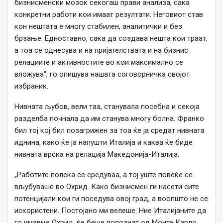
бизнисменски мозок секогаш прави анализа, сака
конкретни работи кои имаат резултати. Неговиот став
кон нештата е многу стабилен, аналитички и без
брзање. Едноставно, сака да создава нешта кои траат,
а тоа се однесува и на пријателствата и на бизнис
релациите и активностите во кои максимално се
вложува“, го опишува нашата соговорничка својот
избраник.
Нивната љубов, вели таа, станувала посебна и секоја
разделба почнала да им станува многу болна. Франко
бил тој кој бил позагрижен за тоа ќе ја средат нивната
иднина, како ќе ја напушти Италија и каква ќе биде
нивната врска на релација Македонија-Италија.
„Работите полека се средуваа, а тој уште повеќе се
вљубуваше во Охрид. Како бизнисмен ги насети сите
потенцијали кои ги поседува овој град, а воопшто не се
искористени. Постојано ми велеше: Ние Италијаните да
го имавме Охрид, ќе беше попознат од Монте Карло.