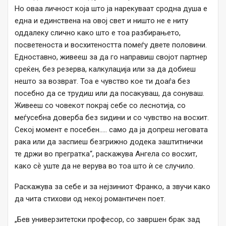
Но оваа личност која што ја нарекуваат сродна душа е
една и единствена на овој свет и ништо не е ниту
оддалеку слично како што е тоа разбирањето,
посветеноста и восхитеността помеѓу двете половини.
Едноставно, живееш за да го направиш својот партнер
среќен, без резерва, калкулација или за да добиеш
нешто за возврат. Тоа е чувство кое ти доаѓа без
посебно да се трудиш или да посакуваш, да сонуваш.
Живееш со човекот покрај себе со леснотија, со
меѓусебна доверба без ѕидини и со чувство на восхит.
Секој момент е посебен….. само да ја допреш неговата
рака или да заспиеш безгрижно додека заштитнички
те држи во прегратка“, раскажува Ангела со восхит,
како сѐ уште да не верува во тоа што ѝ се случило.
Раскажува за себе и за нејзиниот Франко, а звучи како
да чита стихови од некој романтичен поет.
„Бев универзитетски професор, со завршен брак зад