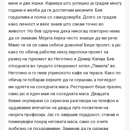
мене и две ќерки. Кариера што успешно ја градев многу
години и желба да ги достигнам висините. Бев
горделива и полна со самодоверба. Долго се градев
како личност и веќе знаев што сакам точно во
животот. Но бев одлучна дека никогаш повторно нема
да се омажам. Мојата ќерка често знаеше да ми рече:
Мамо ти си си сама себеси доволна! Беше пролет, а јас
како по обичај работев некој европски проект за
развој на туризмот во Неготино и Демир Капија. Бев
отседната во тукушто отворениот хотел „Памела“ во
Неготино и го пиев утринското кафе на тераса. Како по
обичај ги побарав ќерките да ги слушнам, а погледот
ми одлета на соседната маса. Ресторанот беше празен,
само јас и еден маж на соседната маса. Двајцата
бевме окупирани со сериозни разговори на телефон и
оддававме впечаток на двајца луѓе посветени на
својата професија. Јас го завршив појадокот, станав и
поминувајќи покрај неговата маса, само со очите
љубезно се поздравивме. Заминав да ги одржам