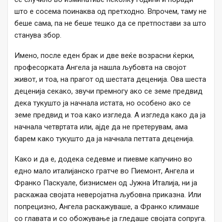
што е сосема поинаква од претходно. Впрочем, таму не
беше сама, па не беше тешко да се претпостави за што
станува збор.
Имено, после еден брак и две веќе возрасни ќерки,
професорката Ангела ја нашла љубовта на својот
живот, и тоа, на прагот од шестата деценија. Ова шеста
деценија секако, звучи премногу ако се земе предвид
дека тукушто ја начнала истата, но особено ако се
земе предвид и тоа како изгледа. А изгледа како да ја
начнала четвртата или, ајде да не претерувам, ама
барем како тукушто да ја начнала петтата деценија.
Како и да е, додека седевме и пиевме капучино во
едно мало италијанско гратче во Пиемонт, Ангела и
Франко Паскуале, бизнисмен од Јужна Италија, ни ја
раскажаа својата неверојатна љубовна приказна. Или
попрецизно, Ангела раскажуваше, а Франко климаше
со главата и со обожување ја гледаше својата сопруга.