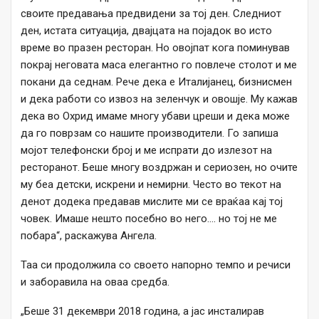
своите предавања предвидени за тој ден. Следниот
ден, истата ситуација, двајцата на појадок во исто
време во празен ресторан. Но овојпат кога поминував
покрај неговата маса елегантно го повлече столот и ме
покани да седнам. Рече дека е Италијанец, бизнисмен
и дека работи со извоз на зеленчук и овошје. Му кажав
дека во Охрид имаме многу убави цреши и дека може
да го поврзам со нашите производители. Го запиша
мојот телефонски број и ме испрати до излезот на
ресторанот. Беше многу воздржан и сериозен, но очите
му беа детски, искрени и немирни. Често во текот на
денот додека предавав мислите ми се враќаа кај тој
човек. Имаше нешто посебно во него…. но тој не ме
побара“, раскажува Ангела.
Таа си продолжила со своето напорно темпо и речиси
и заборавила на оваа средба.
„Беше 31 декември 2018 година, а jас инсталирав