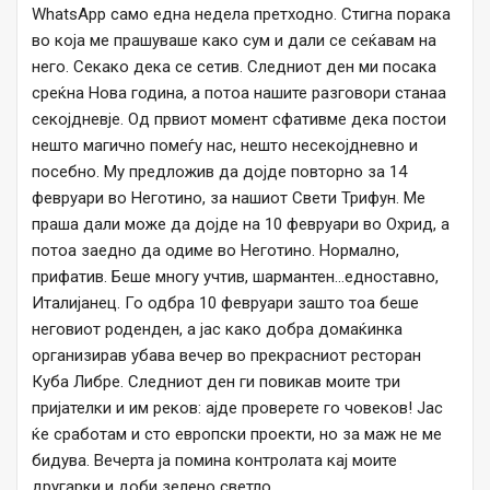
WhatsApp само една недела претходно. Стигна порака
во која ме прашуваше како сум и дали се сеќавам на
него. Секако дека се сетив. Следниот ден ми посака
среќна Нова година, а потоа нашите разговори станаа
секојдневје. Од првиот момент сфативме дека постои
нешто магично помеѓу нас, нешто несекојдневно и
посебно. Му предложив да дојде повторно за 14
февруари во Неготино, за нашиот Свети Трифун. Ме
праша дали може да дојде на 10 февруари во Охрид, а
потоа заедно да одиме во Неготино. Нормално,
прифатив. Беше многу учтив, шармантен…едноставно,
Италијанец. Го одбра 10 февруари зашто тоа беше
неговиот роденден, а јас како добра домаќинка
организирав убава вечер во прекрасниот ресторан
Куба Либре. Следниот ден ги повикав моите три
пријателки и им реков: ајде проверете го човеков! Јас
ќе сработам и сто европски проекти, но за маж не ме
бидува. Вечерта ја помина контролата кај моите
другарки и доби зелено светло.