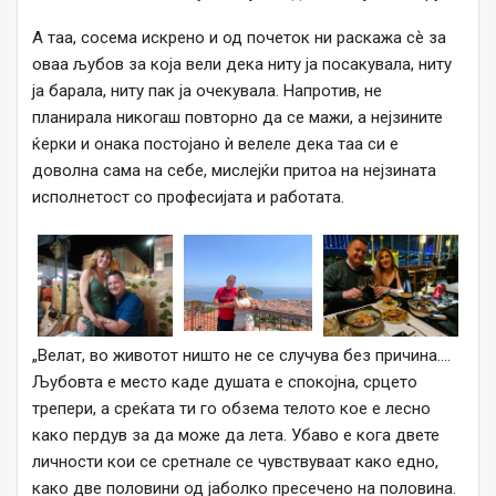
А таа, сосема искрено и од почеток ни раскажа сѐ за
оваа љубов за која вели дека ниту ја посакувала, ниту
ја барала, ниту пак ја очекувала. Напротив, не
планирала никогаш повторно да се мажи, а нејзините
ќерки и онака постојано ѝ велеле дека таа си е
доволна сама на себе, мислејќи притоа на нејзината
исполнетост со професијата и работата.
„Велат, во животот ништо не се случува без причина….
Љубовта е место каде душата е спокојна, срцето
трепери, а среќата ти го обзема телото кое е лесно
како пердув за да може да лета. Убаво е кога двете
личности кои се сретнале се чувствуваат како едно,
како две половини од јаболко пресечено на половина.