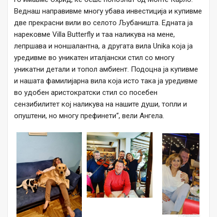
Веднаш направивме многу убава инвестиција и купивме
две прекрасни вили во селото Љубаништа. Едната ја
нарековме Villa Butterfly и таа наликува на мене,
лепршава и ноншалантна, а другата вила Unika која ја
уредивме во уникатен италјански стил со многу
уникатни детали и топол амбиент. Подоцна ја купивме
и нашата фамилијарна вила која исто така ја уредивме
во удобен аристократски стил со посебен
сензибилитет кој наликува на нашите души, топли и
опуштени, но многу префинети“, вели Ангела.