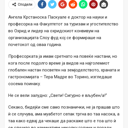
Сподели
Ангела Крстаноска Паскуале е доктор на науки и
професорка на Факултетот за туризам и угостителство
во Охрид и лидер на охридскиот конвивум на
организацијата Слоу фуд кој се формираше на
почетокот од оваа година.
Професорката ја имам сретнато на повеќе настани, но
кога после подолго време ја видов на најголемиот
глобален настан посветен на земјоделството, храната и
гастрономијата – Тера Мадре во Торино, изгледаше
сосема поинаку.
Не се вели залудно: „Свети! Сигурно e вљубен/а!“
Секако, бидејќи сме само познанички, не ја прашав што
ѝ се случува, ама муабетот сепак тргна во таа насока, а
таа како едвај да чекаше да раскаже што е тоа што ѝ
се случило во изминативе неколку години и поради