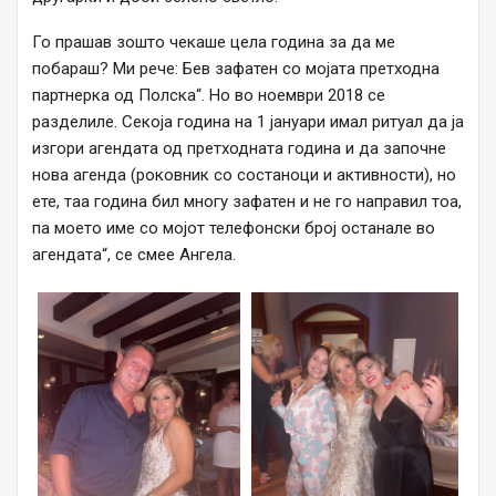
Го прашав зошто чекаше цела година за да ме
побараш? Ми рече: Бев зафатен со мојата претходна
партнерка од Полска“. Но во ноември 2018 се
разделиле. Секоја година на 1 јануари имал ритуал да ја
изгори агендата од претходната година и да започне
нова агенда (роковник со состаноци и активности), но
ете, таа година бил многу зафатен и не го направил тоа,
па моето име со мојот телефонски број останале во
агендата“, се смее Ангела.