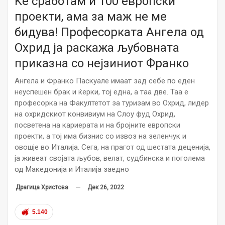
Ќе сработам и 100 европски
проекти, ама за маж не ме
бидува! Професорката Ангела од
Охрид ја раскажа љубовната
приказна со нејзиниот Франко
Ангела и Франко Паскуале имаат зад себе по еден
неуспешен брак и ќерки, тој една, а таа две. Таа е
професорка на Факултетот за туризам во Охрид, лидер
на охридскиот конвивиум на Слоу фуд Охрид,
посветена на кариерата и на бројните европски
проекти, а тој има бизнис со извоз на зеленчук и
овошје во Италија. Сега, на прагот од шестата деценија,
ја живеат својата љубов, велат, судбинска и поголема
од Македонија и Италија заедно
Дек 26, 2022
Драгица Христова
5.140