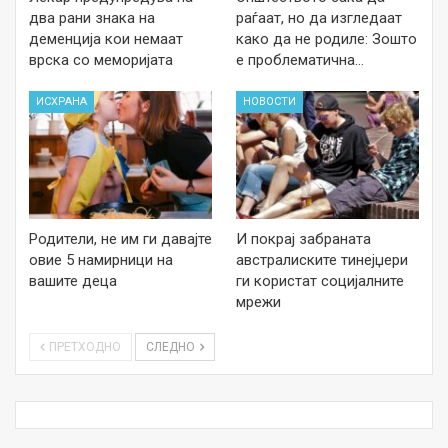
два рани знака на
раѓаат, но да изгледаат
деменција кои немаат
како да не родиле: Зошто
врска со меморијата
е проблематична…
ИСХРАНА
НОВОСТИ
Родители, не им ги давајте
И покрај забраната
овие 5 намирници на
австралиските тинејџери
вашите деца
ги користат социјалните
мрежи
ПРЕТХОДНО
СЛЕДНО