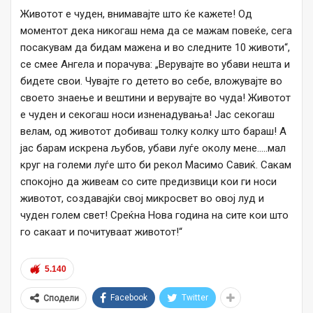
Животот е чуден, внимавајте што ќе кажете! Од
моментот дека никогаш нема да се мажам повеќе, сега
посакувам да бидам мажена и во следните 10 животи“,
се смее Ангела и порачува: „Верувајте во убави нешта и
бидете свои. Чувајте го детето во себе, вложувајте во
своето знаење и вештини и верувајте во чуда! Животот
е чуден и секогаш носи изненадувања! Јас секогаш
велам, од животот добиваш толку колку што бараш! А
јас барам искрена љубов, убави луѓе околу мене…..мал
круг на големи луѓе што би рекол Масимо Савиќ. Сакам
спокојно да живеам со сите предизвици кои ги носи
животот, создавајќи свој микросвет во овој луд и
чуден голем свет! Среќна Нова година на сите кои што
го сакаат и почитуваат животот!“
5.140
Facebook
Twitter
Сподели