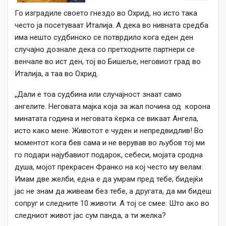
Го изградиле своето гнездо во Охрид, но исто така
често ја посетуваат Италија. А дека во нивната средба
има нешто судбинско се потврдило кога еден ден
случајно дознале дека со претходните партнери се
венчале во ист ден, тој во Бишеље, неговиот град во
Италија, а таа во Охрид.
„Дали е тоа судбина или случајност знаат само
ангелите. Неговата мајка која за жал почина од корона
минатата година и неговата ќерка се викаат Ангела,
исто како мене. Животот е чуден и непредвидлив! Во
моментот кога бев сама и не верував во љубов тој ми
го подари најубавиот подарок, себеси, мојата сродна
душа, мојот прекрасен Франко на кој често му велам:
Имам две желби, една е да умрам пред тебе, бидејќи
јас не знам да живеам без тебе, а другата, да ми бидеш
сопруг и следните 10 животи. А тој се смее: Што ако во
следниот живот јас сум панда, а ти желка?