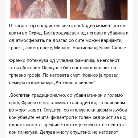
Оттогаш тој го користел секој слободен момент да се
врати во Охрид. Бил воодушевен од неговата убавина и
од атмосферата, па доаѓал со сите можни варијанти,
траект, авион, преку, Милано, Братислава, Бари, Скопје…
Франко потекнува од угледна фамилија, а неговиот
татко Антонио Паскуале бил светски извозник на
трпезно грозје. По неговата смрт Франко ја презел
семејната компанија „Антонио и синови“.
„Воспитан традиционално, со убави манири и големо
срце, Франко е најголемиот господин кој го познавам
во мојот живот. Опуштен, со италијански шарм и љубов
кон убавите нешта, филантроп и голем хедонист за кој
едноставноста, префинетоста и респектот се нештата
кои ги негува. Делува многу опуштено, но неговиот