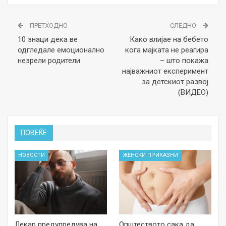
ПРЕТХОДНО
СЛЕДНО
10 знаци дека ве
Како влијае на бебето
одгледале емоционално
кога мајката не реагира
незрели родители
– што покажа
најважниот експеримент
за детскиот развој
(ВИДЕО)
ПОВЕЌЕ
НОВОСТИ
ЖЕНСКИ ПРИКАЗНИ
Лекар предупредува на
Општеството сака да