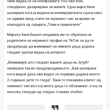
овие видеа се на платформата YouTube Kids,
специјално дизајнирани за малите. Една мајка била
шокирана кога ја видела вознемирувачката сцена како
се одвива пред очите на нејзиниот син за време на
епизодата од серијата „Томи и пријателите“.
Мајката Хана Бишоп неодамна им се обратила на
родителите на нејзиниот профил на TikTok за да ги
предупреди да внимаваат на нивните деца додека
гледаат кратки видеа на интернет.
„Внимавајте што гледаат вашите деца на Јутјуб!
напишала таа во предупредувањето. „Бев шокирана
кога видов дека ова видео се појавува додека моето
2-годишно дете го гледа“. Хана го покажува клипот од
невиниот син воз кој многу деца го обожаваат, а кој за
неколку секунди од сладок станува злобен.