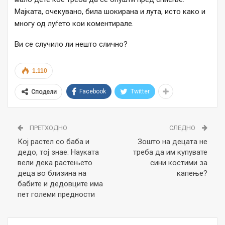
Мајката, очекувано, била шокирана и лута, исто како и
многу од луѓето кои коментирале.
Ви се случило ли нешто слично?
1.110
Facebook
Twitter
Сподели
ПРЕТХОДНО
СЛЕДНО
Кој растел со баба и
Зошто на децата не
дедо, тој знае: Науката
треба да им купувате
вели дека растењето
сини костими за
деца во близина на
капење?
бабите и дедовците има
пет големи предности