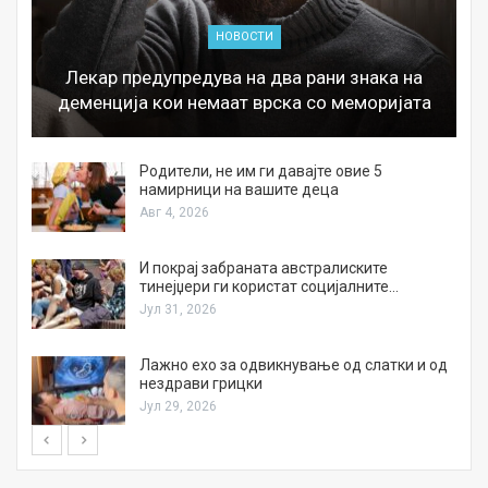
НОВОСТИ
Лекар предупредува на два рани знака на
деменција кои немаат врска со меморијата
а
Родители, не им ги давајте овие 5
намирници на вашите деца
Авг 4, 2026
И покрај забраната австралиските
тинејџери ги користат социјалните…
Јул 31, 2026
Лажно ехо за одвикнување од слатки и од
нездрави грицки
Јул 29, 2026