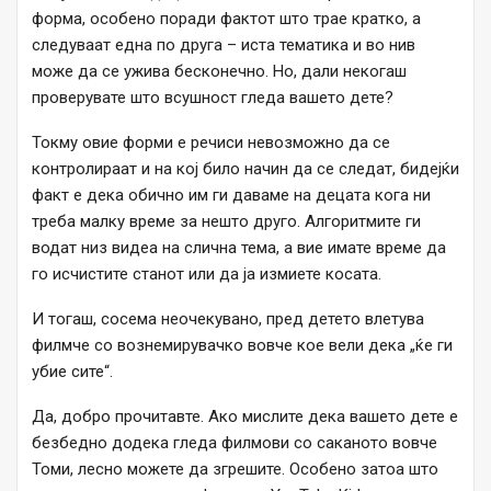
форма, особено поради фактот што трае кратко, а
следуваат една по друга – иста тематика и во нив
може да се ужива бесконечно. Но, дали некогаш
проверувате што всушност гледа вашето дете?
Токму овие форми е речиси невозможно да се
контролираат и на кој било начин да се следат, бидејќи
факт е дека обично им ги даваме на децата кога ни
треба малку време за нешто друго. Алгоритмите ги
водат низ видеа на слична тема, а вие имате време да
го исчистите станот или да ја измиете косата.
И тогаш, сосема неочекувано, пред детето влетува
филмче со вознемирувачко вовче кое вели дека „ќе ги
убие сите“.
Да, добро прочитавте. Ако мислите дека вашето дете е
безбедно додека гледа филмови со саканото вовче
Томи, лесно можете да згрешите. Особено затоа што