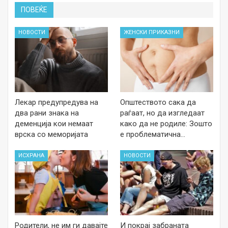
ПОВЕЌЕ
НОВОСТИ
ЖЕНСКИ ПРИКАЗНИ
Лекар предупредува на
Општеството сака да
два рани знака на
раѓаат, но да изгледаат
деменција кои немаат
како да не родиле: Зошто
врска со меморијата
е проблематична…
ИСХРАНА
НОВОСТИ
Родители, не им ги давајте
И покрај забраната