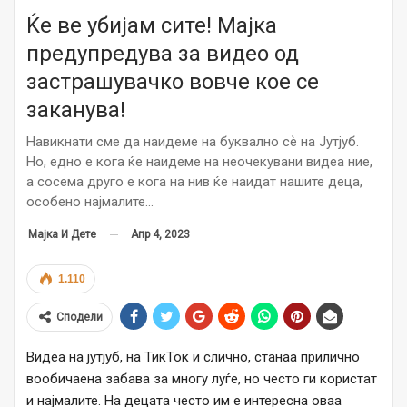
Ќе ве убијам сите! Мајка
предупредува за видео од
застрашувачко вовче кое се
заканува!
Навикнати сме да наидеме на буквално сѐ на Јутјуб.
Но, едно е кога ќе наидеме на неочекувани видеа ние,
а сосема друго е кога на нив ќе наидат нашите деца,
особено најмалите…
Апр 4, 2023
Мајка И Дете
1.110
Сподели
Видеа на јутјуб, на ТикТок и слично, станаа прилично
вообичаена забава за многу луѓе, но често ги користат
и најмалите. На децата често им е интересна оваа