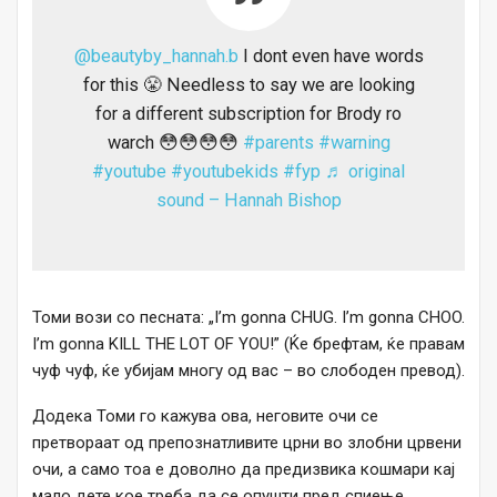
@beautyby_hannah.b
I dont even have words
for this 😤 Needless to say we are looking
for a different subscription for Brody ro
warch 😳😳😳😳
#parents
#warning
#youtube
#youtubekids
#fyp
♬ original
sound – Hannah Bishop
Томи вози со песната: „I’m gonna CHUG. I’m gonna CHOO.
I’m gonna KILL THE LOT OF YOU!” (Ќе брефтам, ќе правам
чуф чуф, ќе убијам многу од вас – во слободен превод).
Додека Томи го кажува ова, неговите очи се
претвораат од препознатливите црни во злобни црвени
очи, а само тоа е доволно да предизвика кошмари кај
мало дете кое треба да се опушти пред спиење.