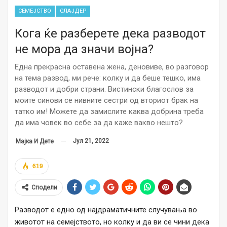
СЕМЕЈСТВО
СЛАЈДЕР
Кога ќе разберете дека разводот
не мора да значи војна?
Една прекрасна оставена жена, деновиве, во разговор
на тема развод, ми рече: колку и да беше тешко, има
разводот и добри страни. Вистински благослов за
моите синови се нивните сестри од вториот брак на
татко им! Можете да замислите каква добрина треба
да има човек во себе за да каже вакво нешто?
Јул 21, 2022
Мајка И Дете
619
Сподели
Разводот е едно од најдраматичните случувања во
животот на семејството, но колку и да ви се чини дека