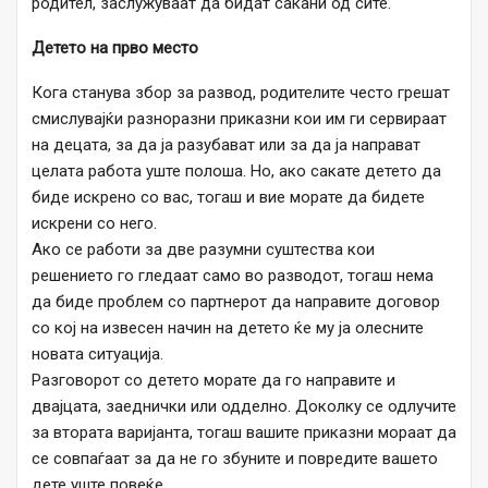
родител, заслужуваат да бидат сакани од сите.
Детето на прво место
Кога станува збор за развод, родителите често грешат
смислувајќи разноразни приказни кои им ги сервираат
на децата, за да ја разубават или за да ја направат
целата работа уште полоша. Но, ако сакате детето да
биде искрено со вас, тогаш и вие морате да бидете
искрени со него.
Ако се работи за две разумни суштества кои
решението го гледаат само во разводот, тогаш нема
да биде проблем со партнерот да направите договор
со кој на извесен начин на детето ќе му ја олесните
новата ситуација.
Разговорот со детето морате да го направите и
двајцата, заеднички или одделно. Доколку се одлучите
за втората варијанта, тогаш вашите приказни мораат да
се совпаѓаат за да не го збуните и повредите вашето
дете уште повеќе.