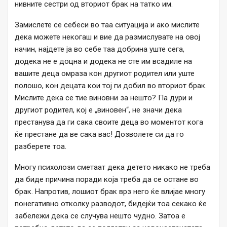
нивните сестри од вториот брак на татко им.
Замислете се себеси во таа ситуација и ако мислите
дека можете некогаш и вие да размислувате на овој
начин, најдете ја во себе таа добрина уште сега,
додека не е доцна и додека не сте им всадиле на
вашите деца омраза кон другиот родител или уште
полошо, кон децата кои тој ги добил во вториот брак.
Мислите дека се тие виновни за нешто? Па дури и
другиот родител, кој е „виновен“, не значи дека
престанува да ги сака своите деца во моментот кога
ќе престане да ве сака вас! Дозволете си да го
разберете тоа.
Многу психолози сметаат дека детето никако не треба
да биде причина поради која треба да се остане во
брак. Напротив, лошиот брак врз него ќе влијае многу
понегативно отколку разводот, бидејќи тоа секако ќе
забележи дека се случува нешто чудно. Затоа е