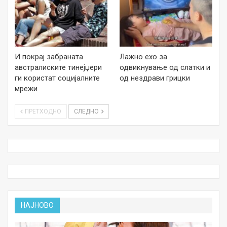
И покрај забраната
Лажно ехо за
австралиските тинејџери
одвикнување од слатки и
ги користат социјалните
од нездрави грицки
мрежи
ПРЕТХОДНО
СЛЕДНО
НАЈНОВО