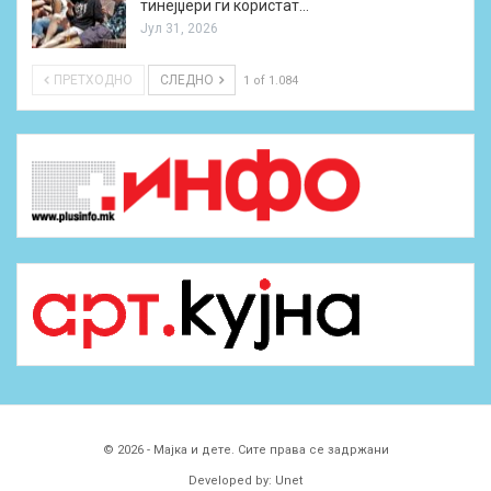
тинејџери ги користат…
Јул 31, 2026
ПРЕТХОДНО
СЛЕДНО
1 of 1.084
© 2026 - Мајка и дете. Сите права се задржани
Developed by:
Unet