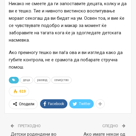
Никако не смеете да ги запоставите децата, колку и да
ви е тешко. Тие и нивното вистинско воспитување
мораат секогаш да ви бидат на ум. Освен тоа, и вие ќе
се чувствувате подобро и макар за момент ќе
заборавите на тагата кога ќе ја здогледате детската
насмевка.
Ако премногу тешко ви паѓа ова и ви изгледа како да
губите контрола, не е срамота да побарате стручна
помош.
деца
развод
семејство
619
Facebook
Twitter
Сподели
ПРЕТХОДНО
СЛЕДНО
Детски родендени во
Ако имате некои од