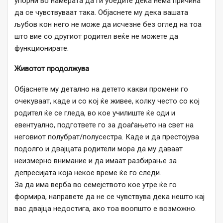
упорни во намерата да ги убедите дека нема причина
да се чувствуваат така. Објаснете му дека вашата
љубов кон него не може да исчезне без оглед на тоа
што вие со другиот родител веќе не можете да
функционирате.
Животот продолжува
Објаснете му детално на детето какви промени го
очекуваат, каде и со кој ќе живее, колку често со кој
родител ќе се гледа, во кое училиште ќе оди и
евентуално, подгответе го за доаѓањето на свет на
неговиот полубрат/полусестра. Каде и да престојува
подолго и двајцата родители мора да му даваат
неизмерно внимание и да имаат разбирање за
депресијата која некое време ќе го следи.
За да има верба во семејството кое утре ќе го
формира, направете да не се чувствува дека нешто кај
вас двајца недостига, ако тоа воопшто е возможно.