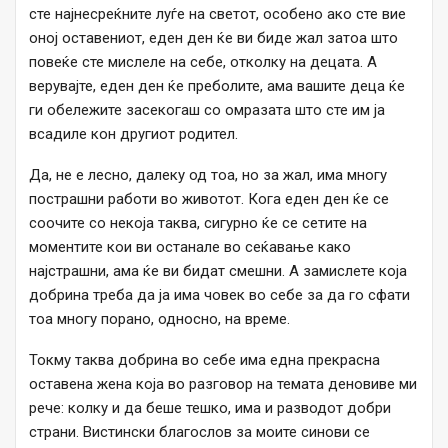
сте најнесреќните луѓе на светот, особено ако сте вие
оној оставениот, еден ден ќе ви биде жал затоа што
повеќе сте мислеле на себе, отколку на децата. А
верувајте, еден ден ќе преболите, ама вашите деца ќе
ги обележите засекогаш со омразата што сте им ја
всадиле кон другиот родител.
Да, не е лесно, далеку од тоа, но за жал, има многу
пострашни работи во животот. Кога еден ден ќе се
соочите со некоја таква, сигурно ќе се сетите на
моментите кои ви останале во сеќавање како
најстрашни, ама ќе ви бидат смешни. А замислете која
добрина треба да ја има човек во себе за да го сфати
тоа многу порано, односно, на време.
Токму таква добрина во себе има една прекрасна
оставена жена која во разговор на темата деновиве ми
рече: колку и да беше тешко, има и разводот добри
страни. Вистински благослов за моите синови се