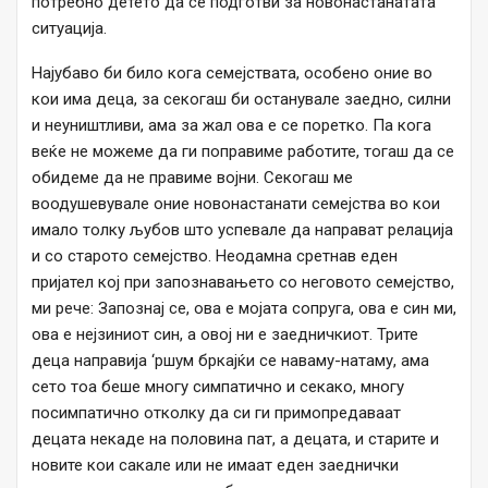
потребно детето да се подготви за новонастанатата
ситуација.
Најубаво би било кога семејствата, особено оние во
кои има деца, за секогаш би останувале заедно, силни
и неуништливи, ама за жал ова е се поретко. Па кога
веќе не можеме да ги поправиме работите, тогаш да се
обидеме да не правиме војни. Секогаш ме
воодушевувале оние новонастанати семејства во кои
имало толку љубов што успевале да направат релација
и со старото семејство. Неодамна сретнав еден
пријател кој при запознавањето со неговото семејство,
ми рече: Запознај се, ова е мојата сопруга, ова е син ми,
ова е нејзиниот син, а овој ни е заедничкиот. Трите
деца направија ‘ршум бркајќи се наваму-натаму, ама
сето тоа беше многу симпатично и секако, многу
посимпатично отколку да си ги примопредаваат
децата некаде на половина пат, а децата, и старите и
новите кои сакале или не имаат еден заеднички