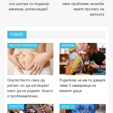
спа центри со педикир,
овие проблеми, можеби
маникир, релаксација?
имате пролапс на
матката
ПОВЕЌЕ
ЖЕНСКИ ПРИКАЗНИ
ИСХРАНА
Општеството сака да
Родители, не им ги давајте
раѓаат, но да изгледаат
овие 5 намирници на
како да не родиле: Зошто
вашите деца
е проблематична…
НОВОСТИ
ДЕЦА 1-6