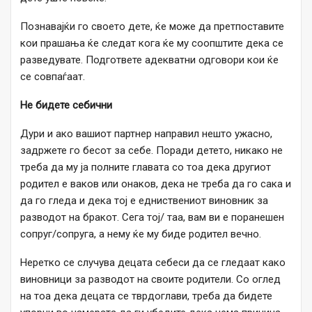
Познавајќи го своето дете, ќе може да претпоставите
кои прашања ќе следат кога ќе му соопштите дека се
разведувате. Подгответе адекватни одговори кои ќе
се совпаѓаат.
Не бидете себични
Дури и ако вашиот партнер направил нешто ужасно,
задржете го бесот за себе. Поради детето, никако не
треба да му ја полните главата со тоа дека другиот
родител е ваков или онаков, дека не треба да го сака и
да го гледа и дека тој е едниствениот виновник за
разводот на бракот. Сега тој/ таа, вам ви е поранешен
сопруг/сопруга, а нему ќе му биде родител вечно.
Неретко се случува децата себеси да се гледаат како
виновници за разводот на своите родители. Со оглед
на тоа дека децата се тврдоглави, треба да бидете