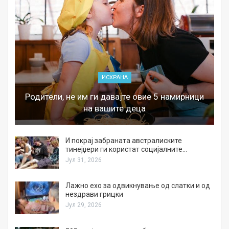
ИСХРАНА
Родители, не им ги давајте овие 5 намирници
на вашите деца
И покрај забраната австралиските
тинејџери ги користат социјалните…
Јул 31, 2026
Лажно ехо за одвикнување од слатки и од
нездрави грицки
Јул 29, 2026