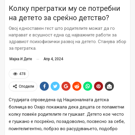
Колку прегратки му се потребни
на детето за среќно детство?
Овој едноставен гест што родителите можат да го
направат е всушност една од најважните работи за
здравиот психофизички развој на детето. Станува збор
за прегратка.
Апр 4, 2024
Мајка И Дете
478
Сподели
Студијата спроведена од Националната детска
болница во Охајо покажала дека децата се попаметни
колку повеќе родителите ги гушкаат. Детето кое често
е гушкано е посреќно, позадоволно, посвесно за себе,
поинтелигентно, побрзо во расудувањето, подобро