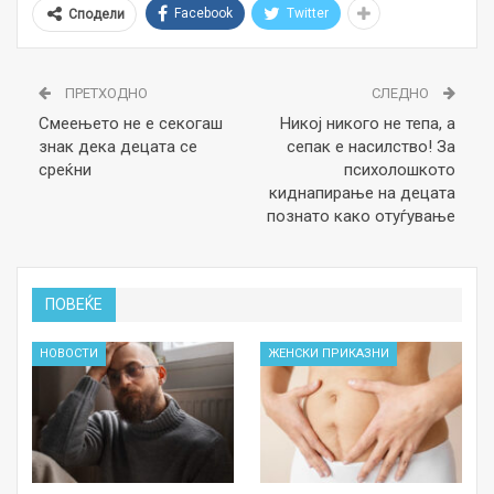
Facebook
Twitter
Сподели
ПРЕТХОДНО
СЛЕДНО
Смеењето не е секогаш
Никој никого не тепа, а
знак дека децата се
сепак е насилство! За
среќни
психолошкото
киднапирање на децата
познато како отуѓување
ПОВЕЌЕ
НОВОСТИ
ЖЕНСКИ ПРИКАЗНИ