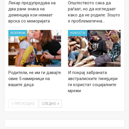
Лекар предупредува на
Општеството сака да
два рани знака на
раѓаат, но да изгледаат
деменција кои немаат
како да не родиле: Зошто
врска со меморијата
е проблематична…
ИСХРАНА
НОВОСТИ
Родители, не им ги давајте
И покрај забраната
овие 5 намирници на
австралиските тинејџери
вашите деца
ги користат социјалните
мрежи
ПРЕТХОДНО
СЛЕДНО