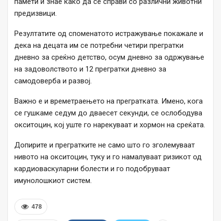
памети и знае како да се справи со различни животни
предизвици.
Резултатите од споменатото истражување покажале и
дека на децата им се потребни четири прегратки
дневно за среќно детство, осум дневно за одржување
на задоволството и 12 прегратки дневно за
самодоверба и развој.
Важно е и времетраењето на прегратката. Имено, кога
се гушкаме седум до дваесет секунди, се ослободува
окситоцин, кој уште го нарекуваат и хормон на среќата.
Допирите и прегратките не само што го зголемуваат
нивото на окситоцин, туку и го намалуваат ризикот од
кардиоваскуларни болести и го подобруваат
имунолошкиот систем.
478