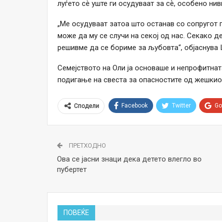
луѓето сè уште ги осудуваат за сѐ, особено нив
„Ме осудуваат затоа што останав со сопругот п
може да му се случи на секој од нас. Секако д
решивме да се бориме за љубовта“, објаснува 
Семејството на Оли ја основаше и непрофитната 
подигање на свеста за опасностите од жешкио
Facebook
Twitter
Go
Сподели
ПРЕТХОДНО
Ова се јасни знаци дека детето влегло во
пубертет
ПОВЕЌЕ