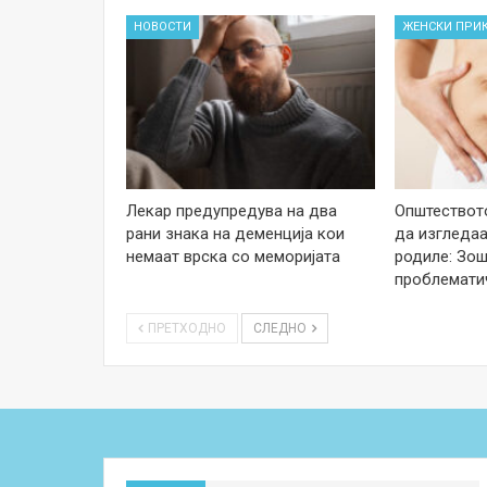
НОВОСТИ
ЖЕНСКИ ПРИ
Лекар предупредува на два
Општеството
рани знака на деменција кои
да изгледаа
немаат врска со меморијата
родиле: Зош
проблемати
ПРЕТХОДНО
СЛЕДНО