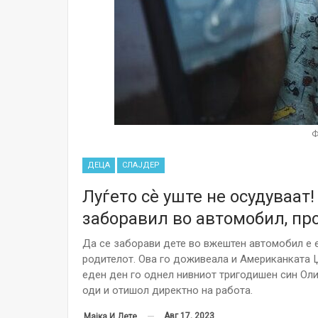
Ф
ДЕЦА
СЛАЈДЕР
Луѓето сѐ уште не осудуваат!
заборавил во автомобил, пр
Да се заборави дете во вжештен автомобил е е
родителот. Ова го доживеала и Американката Џ
еден ден го однел нивниот тригодишен син Оли
оди и отишол директно на работа.
Авг 17, 2023
Мајка И Дете