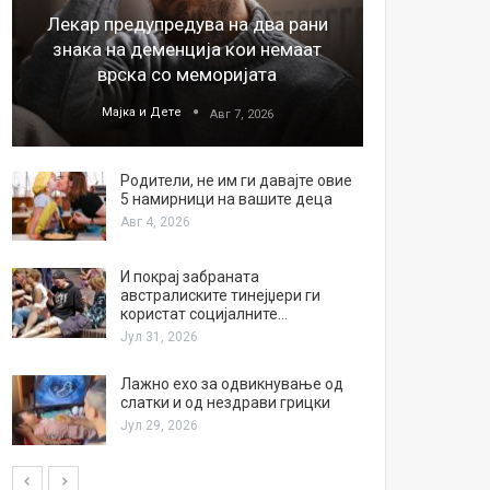
Лекар предупредува на два рани
26
знака на деменција кои немаат
благода
врска со меморијата
Мајка и Дете
М
Авг 7, 2026
Родители, не им ги давајте овие
5 намирници на вашите деца
Авг 4, 2026
И покрај забраната
австралиските тинејџери ги
користат социјалните…
Јул 31, 2026
Лажно ехо за одвикнување од
слатки и од нездрави грицки
Јул 29, 2026