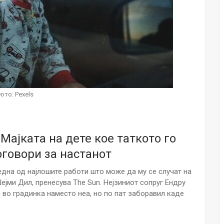
НОВОСТИ
Финците вложија милион евра во
кал, за посилен имунитет на децата
Мајка и Дете
Јул 24, 2026
Малолетниците ќе бидат офлајн
до 15-тата година: Франција
ото: Pexels
воведе…
Јул 23, 2026
Нов тест од крвта би можел да го
 Maјката на дете кое таткото го
открие ризикот од Алцхајмер
многу…
оговори за настанот
Јул 22, 2026
дна од најлошите работи што може да му се случат на
Австралијка роди четири
ејми Дил, пренесува The Sun. Нејзиниот сопруг Ендру
идентични ќерки: Чудо што се
 во градинка наместо неа, но по пат заборавил каде
случува еднаш на…
Јул 21, 2026