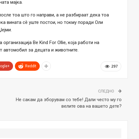
ната мајка.
осле тоа што го направи, а не разбираат дека тоа
ека вината сѐ уште постои, но токму поради Оли
Џејми.
организација Be Kind For Ollie, која работи на
т автомобил за децата и животните.
ogle+
ReddIt
297
СЛЕДНО
Не сакам да зборувам со тебе! Дали често му го
велите ова на вашето дете?