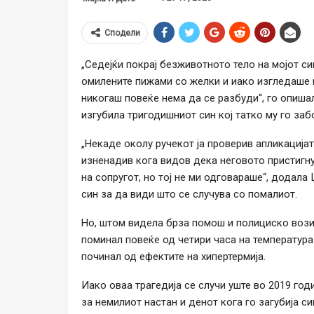
Сподели
„Седејќи покрај безживотното тело на мојот си
омилените пижами со желки и иако изгледаше 
никогаш повеќе нема да се разбуди“, го опиша
изгубила тригодишниот син кој татко му го за
„Некаде околу ручекот ја проверив апликацијат
изненадив кога видов дека неговото пристигну
на сопругот, но тој не ми одговараше“, додала
син за да види што се случува со помалиот.
Но, штом видела брза помош и полициско возил
поминал повеќе од четири часа на температура
починал од ефектите на хипертермија.
Иако оваа трагедија се случи уште во 2019 год
за немилиот настан и денот кога го загубија си