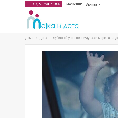
ПЕТОК, АВГУСТ 7, 2026
Маркетинг
Архива
Дома
Деца
Луѓето сѐ уште не осудуваат! Maјката на д