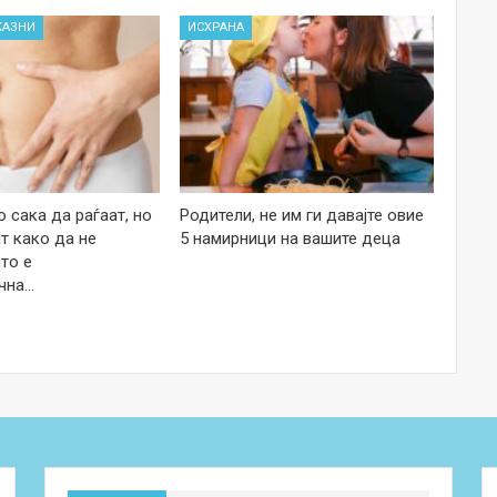
КАЗНИ
ИСХРАНА
 сака да раѓаат, но
Родители, не им ги давајте овие
т како да не
5 намирници на вашите деца
то е
чна…