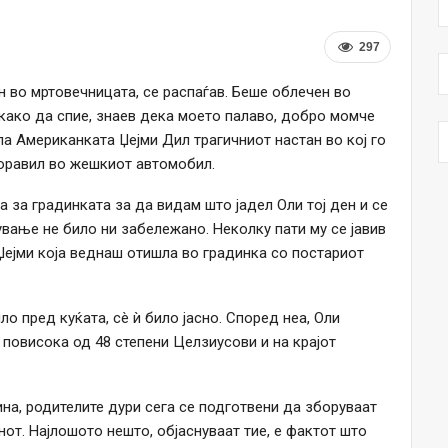
297
н во мртовечницата, се распаѓав. Беше облечен во
како да спие, знаев дека моето палаво, добро момче
ла Американката Џејми Дил трагичниот настан во кој го
боравил во жешкиот автомобил.
а за градинката за да видам што јадел Оли тој ден и се
вање не било ни забележано. Неколку пати му се јавив
 Џејми која веднаш отишла во градинка со постариот
о пред куќата, сè ѝ било јасно. Според неа, Оли
 повисока од 48 степени Целзиусови и на крајот
ина, родителите дури сега се подготвени да зборуваат
нот. Најлошото нешто, објаснуваат тие, е фактот што