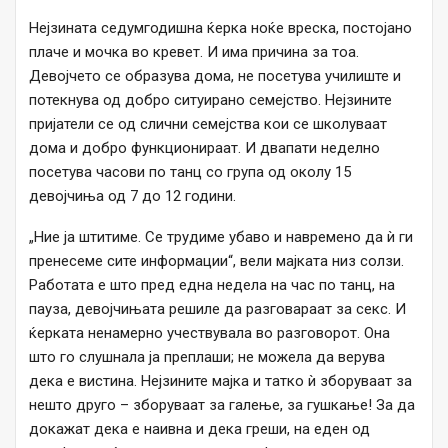
Нејзината седумгодишна ќерка ноќе вреска, постојано
плаче и мочка во кревет. И има причина за тоа.
Девојчето се образува дома, не посетува училиште и
потекнува од добро ситуирано семејство. Нејзините
пријатели се од слични семејства кои се школуваат
дома и добро функционираат. И двапати неделно
посетува часови по танц со група од околу 15
девојчиња од 7 до 12 години.
„Ние ја штитиме. Се трудиме убаво и навремено да ѝ ги
пренесеме сите информации“, вели мајката низ солзи.
Работата е што пред една недела на час по танц, на
пауза, девојчињата решиле да разговараат за секс. И
ќерката ненамерно учествувала во разговорот. Она
што го слушнала ја преплаши; не можела да верува
дека е вистина. Нејзините мајка и татко ѝ зборуваат за
нешто друго – зборуваат за галење, за гушкање! За да
докажат дека е наивна и дека греши, на еден од