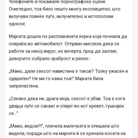
телефоните ѝ покажале порнографски сцени.
Очигледно, тоа било нешто многу експлицитно, што
вклучува повеќе луѓе, вклучително и истополови
односи.
Мајката дошла по расплаканата ќерка која почнала да
повраќа во автомобилот. Отпрвин мислела дека се
работи за некој вирус, но вечерта, пред да заспие,
девојчето собрало храброст и рекло:
„Мамо, дали сексот навистина е таков? Толку ужасен и
одвратен? Не ми го кажа тоа!“ Мајката била
запрепастена.
„Секако дека не, драга моја, сексот е убав. Тоа е кога
двајца луѓе се сакаат и спијат во ист кревет, гушкајќи
се…“
„Мамо, видов!!!”, плачела малечката и опишала што
видела, поради што на мајката ѝ се кренала косата на