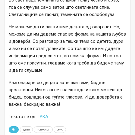
Во свет каде темнината се шири толку лесно и брзо,
тоа се случува само затоа што светлината спие.
Светилниците се гаснат, темнината се ослободува.
Не можеме да ги заштитиме децата од овој свет. Но,
можеме да им дадеме спас во форма на нашата љубов
и доверба. Со разговор за тешки теми со детето, дури
и ако ни се потат дланките. Со тоа што ќе им дадете
информации пред светот, во помека форма. И со тоа
што сме присутни, гледаме кога треба да бидеме таму
и да ги слушаме.
Разговарајте со децата за тешки теми, бидете
проактивни. Никогаш не знаеш каде и како можеш да
бидеш совладан од туѓите гласови. И да, довербата е
важна, бескрајно важна!
Текстот е од
ТУКА.
деца
психолог
секс