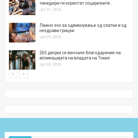
тинејџери ги користат социјалните…
Јул 31, 2026
Лажно ехо за одвикнување од слатки и од
нездрави грицки
Јул 29, 2026
а
265 двојки се венчале благодарение на
апликацијата на владата на Токио
Јул 29, 2026