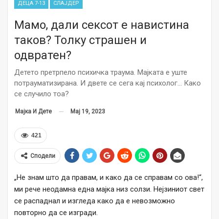
ДЕЦА 7-13
СЛАЈДЕР
Мамо, дали сексот е навистина
таков? Толку страшен и
одвратен?
Детето претрпело психичка траума. Мајката е уште
потрауматизирана. И двете се сега кај психолог… Како
се случило тоа?
Мај 19, 2023
Мајка И Дете
421
Сподели
„Не знам што да правам, и како да се справам со ова!“,
ми рече неодамна една мајка низ солзи. Нејзиниот свет
се распаднал и изгледа како да е невозможно
повторно да се изгради.