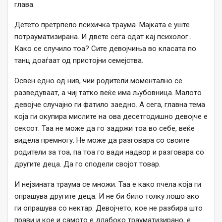
глава.
Детето претрпело психичка траума. Мајката е уште
потрауматизирана. И двете сега одат кај психолог…
Како се случило тоа? Сите девојчиња во класата по
танц доаѓаат од пристојни семејства.
Освен едно од нив, чии родители моментално се
разведуваат, а чиј татко веќе има љубовница. Малото
девојче случајно ги фатило заедно. А сега, главна тема
која ги окупира мислите на ова десетгодишно девојче е
сексот. Таа не може да го задржи тоа во себе, веќе
видела премногу. Не може да разговара со своите
родители за тоа, па тоа го вади надвор и разговара со
другите деца. Да го сподели својот товар.
И нејзината траума се множи. Таа е како пчела која ги
опрашува другите деца. И не би било толку лошо ако
ги опрашува со нектар. Девојчето, кое не разбира што
прави и кое и самото е длабоко трауматизирано, е