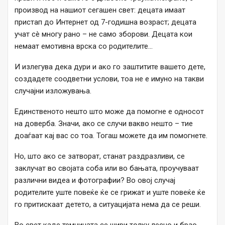
производ на нашиот сегашен свет: децата имаат
пристап до Интернет од 7-годишна возраст; децата
учат сè многу рано – не само зборови. Децата кои
немаат емотивна врска со родителите…
И излегува дека дури и ако го заштитите вашето дете,
создадете соодветни услови, тоа не е имуно на такви
случајни изложувања.
Единственото нешто што може да помогне е односот
на доверба. Значи, ако се случи вакво нешто – тие
доаѓаат кај вас со тоа. Тогаш можете да им помогнете.
Но, што ако се затворат, станат раздразливи, се
заклучат во својата соба или во бањата, проучуваат
различни видеа и фотографии? Во овој случај
родителите уште повеќе ќе се грижат и уште повеќе ќе
го притискаат детето, а ситуацијата нема да се реши.