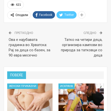
421
Facebook
Twitter
Сподели
ПРЕТХОДНО
СЛЕДНО
Ова е најубавата
Татко на четири деца,
градинка во Хрватска:
организира кампови во
Рај за деца со базен, за
природа за татковци со
90 евра месечно
деца
ПОВЕЌЕ
ЖЕНСКИ ПРИКАЗНИ
ИСХРАНА