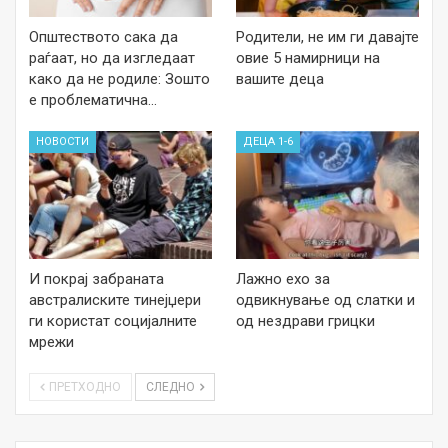
Општеството сака да
Родители, не им ги давајте
раѓаат, но да изгледаат
овие 5 намирници на
како да не родиле: Зошто
вашите деца
е проблематична…
НОВОСТИ
ДЕЦА 1-6
И покрај забраната
Лажно ехо за
австралиските тинејџери
одвикнување од слатки и
ги користат социјалните
од нездрави грицки
мрежи
ПРЕТХОДНО
СЛЕДНО