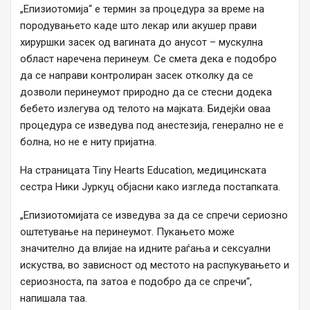
„Епизиотомија“ е термин за процедура за време на
породувањето каде што лекар или акушер прави
хируршки засек од вагината до анусот – мускулна
област наречена перинеум. Се смета дека е подобро
да се направи контролиран засек отколку да се
дозволи перинеумот природно да се стесни додека
бебето излегува од телото на мајката. Бидејќи оваа
процедура се изведува под анестезија, генерално не е
болна, но не е ниту пријатна.
На страницата Tiny Hearts Education, медицинската
сестра Ники Јуркуц објасни како изгледа постапката.
„Епизиотомијата се изведува за да се спречи сериозно
оштетување на перинеумот. Пукањето може
значително да влијае на идните раѓања и сексуални
искуства, во зависност од местото на распукувањето и
сериозноста, па затоа е подобро да се спречи“,
напишала таа.