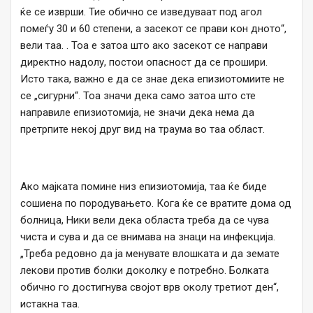
ќе се изврши. Тие обично се изведуваат под агол
помеѓу 30 и 60 степени, а засекот се прави кон дното“,
вели таа. . Тоа е затоа што ако засекот се направи
директно надолу, постои опасност да се прошири.
Исто така, важно е да се знае дека епизиотомиите не
се „сигурни“. Тоа значи дека само затоа што сте
направиле епизиотомија, не значи дека нема да
претрпите некој друг вид на траума во таа област.
Ако мајката помине низ епизиотомија, таа ќе биде
сошиена по породувањето. Кога ќе се вратите дома од
болница, Ники вели дека областа треба да се чува
чиста и сува и да се внимава на знаци на инфекција.
„Треба редовно да ја менувате влошката и да земате
лекови против болки доколку е потребно. Болката
обично го достигнува својот врв околу третиот ден“,
истакна таа.