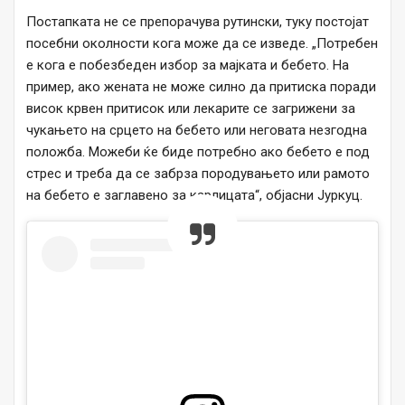
Постапката не се препорачува рутински, туку постојат
посебни околности кога може да се изведе. „Потребен
е кога е побезбеден избор за мајката и бебето. На
пример, ако жената не може силно да притиска поради
висок крвен притисок или лекарите се загрижени за
чукањето на срцето на бебето или неговата незгодна
положба. Можеби ќе биде потребно ако бебето е под
стрес и треба да се забрза породувањето или рамото
на бебето е заглавено за карлицата“, објасни Јуркуц.