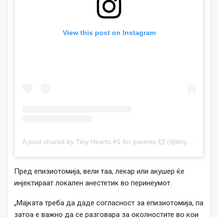
View this post on Instagram
A post shared by Tiny Hearts #1 for parents 🙌 (@tinyheartseducation)
Пред епизиотомија, вели таа, лекар или акушер ќе
инјектираат локален анестетик во перинеумот.
„Мајката треба да даде согласност за епизиотомија, па
затоа е важно да се разговара за околностите во кои