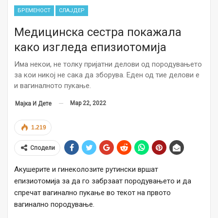
БРЕМЕНОСТ
СЛАЈДЕР
Медицинска сестра покажала
како изгледа епизиотомија
Има некои, не толку пријатни делови од породувањето
за кои никој не сака да зборува. Еден од тие делови е
и вагиналното пукање.
Мар 22, 2022
Мајка И Дете
1.219
Сподели
Акушерите и гинеколозите рутински вршат
епизиотомија за да го забрзаат породувањето и да
спречат вагинално пукање во текот на првото
вагинално породување.