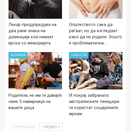
Лекар предупредува на
Општеството сака да
два рани знака на
раѓаат, но да изгледаат
деменција кои немаат
како да не родиле: Зошто
врска со меморијата
е проблематична…
ИСХРАНА
НОВОСТИ
Родители, не им ги давајте
И покрај забраната
овие 5 намирници на
австралиските тинејџери
вашите деца
ги користат социјалните
мрежи
ПРЕТХОДНО
СЛЕДНО