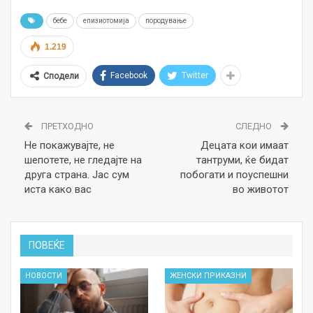
бебе
епизиотомија
породување
1.219
Facebook
Twitter
Сподели
ПРЕТХОДНО
СЛЕДНО
Не покажувајте, не
Децата кои имаат
шепотете, не гледајте на
тантруми, ќе бидат
друга страна. Јас сум
побогати и поуспешни
иста како вас
во животот
ПОВЕЌЕ
НОВОСТИ
ЖЕНСКИ ПРИКАЗНИ