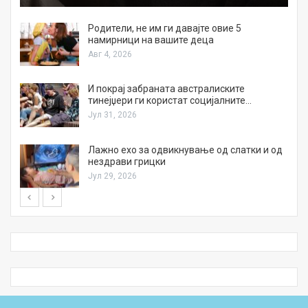
а
Родители, не им ги давајте овие 5
намирници на вашите деца
Авг 4, 2026
И покрај забраната австралиските
тинејџери ги користат социјалните…
Јул 31, 2026
Лажно ехо за одвикнување од слатки и од
нездрави грицки
Јул 29, 2026