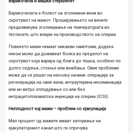
Варикочела и машки стерилитет
Варикочелата е болест на зголемени вени во
скротумот на мажот. Проширувањето на вените
предизвикува зголемување на температурата во
тестисите, што влијае на производството на сперма.
Повеќето мажи немаат никакви симптоми, додека
некои може да доживеат болка во пределот на
скротумот која варира од блага до тешка, особено по
долго седење, стоење или вежбање. Овие проблеми
може да се решат на неколку начини: операција за
регенерација на овие вени, интраутерина инсеминација
или ин витро оплодување со или без
интрацитоплазматска инјекција на сперма (ICSI).
Неплодност кај мажи – проблем со ејакулација
Мал процент од мажите имаат затнување на
ејакулаторниот канал што ги спречува