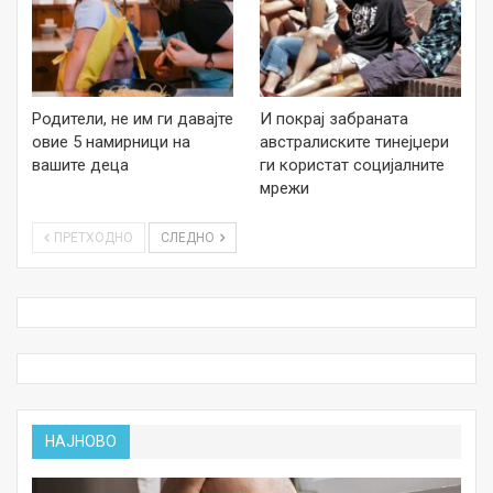
Родители, не им ги давајте
И покрај забраната
овие 5 намирници на
австралиските тинејџери
вашите деца
ги користат социјалните
мрежи
ПРЕТХОДНО
СЛЕДНО
НАЈНОВО