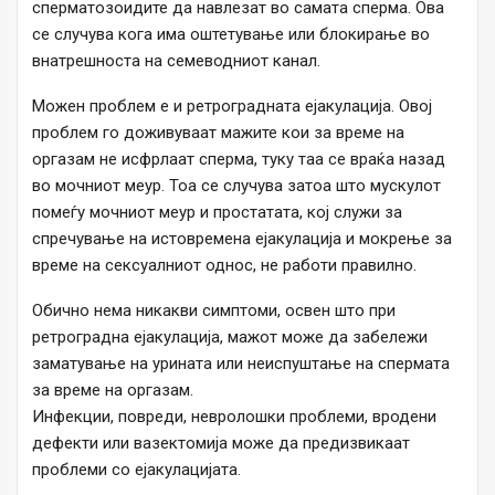
сперматозоидите да навлезат во самата сперма. Ова
се случува кога има оштетување или блокирање во
внатрешноста на семеводниот канал.
Можен проблем е и ретроградната ејакулација. Овој
проблем го доживуваат мажите кои за време на
оргазам не исфрлаат сперма, туку таа се враќа назад
во мочниот меур. Тоа се случува затоа што мускулот
помеѓу мочниот меур и простатата, кој служи за
спречување на истовремена ејакулација и мокрење за
време на сексуалниот однос, не работи правилно.
Обично нема никакви симптоми, освен што при
ретроградна ејакулација, мажот може да забележи
заматување на урината или неиспуштање на спермата
за време на оргазам.
Инфекции, повреди, невролошки проблеми, вродени
дефекти или вазектомија може да предизвикаат
проблеми со ејакулацијата.