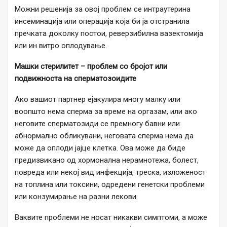
Можни решенија за овој проблем се интраутерина
инсеминација или операција која би ја отстранила
пречката доколку постои, реверзибилна вазектомија
или ин витро оплодување.
Машки стерилитет – проблем со бројот или
подвижноста на сперматозоидите
Ако вашиот партнер ејакулира многу малку или
воопшто нема сперма за време на оргазам, или ако
неговите сперматозиди се премногу бавни или
абнормално обликувани, неговата сперма нема да
може да оплоди јајце клетка. Ова може да биде
предизвикано од хормонална нерамнотежа, болест,
повреда или некој вид инфекција, треска, изложеност
на топлина или токсини, одредени генетски проблеми
или конзумирање на разни лекови.
Ваквите проблеми не носат никакви симптоми, а може