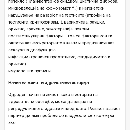
потекло (Клајнфелтер-ов синдром, цистична фиброза,
микроделеција на хромозомот Y…) и негенетски
нарушувања на развојот на тестисите (атрофија на
тестисите, крипторхизам…), варикочела, заушки,
орхитис, зрачење, хемотерапија, лекови. ..
посттестикуларни фактори – тоа се фактори кои ги
оштетуваат екскреторните канали и предизвикуваат
сексуална дисфункција,
инфекции (хроничен простатитис, епидидимитис и
орхитис),
имунолошки причини.
Начин на живот и здравствена историја
Одреден начин на живот, како и историја на
здравствени состојби, може да влијае на
репродуктивното здравје и плодноста. Ризикот вашиот
партнер да има проблем со плодноста се зголемува
ако: