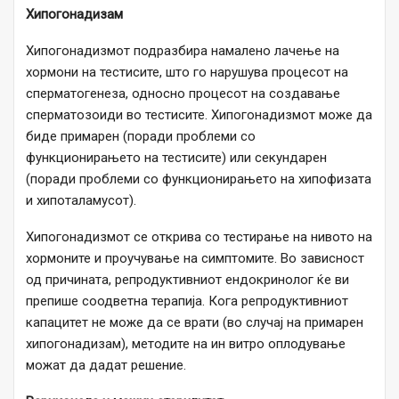
Хипогонадизам
Хипогонадизмот подразбира намалено лачење на
хормони на тестисите, што го нарушува процесот на
сперматогенеза, односно процесот на создавање
сперматозоиди во тестисите. Хипогонадизмот може да
биде примарен (поради проблеми со
функционирањето на тестисите) или секундарен
(поради проблеми со функционирањето на хипофизата
и хипоталамусот).
Хипогонадизмот се открива со тестирање на нивото на
хормоните и проучување на симптомите. Во зависност
од причината, репродуктивниот ендокринолог ќе ви
препише соодветна терапија. Кога репродуктивниот
капацитет не може да се врати (во случај на примарен
хипогонадизам), методите на ин витро оплодување
можат да дадат решение.