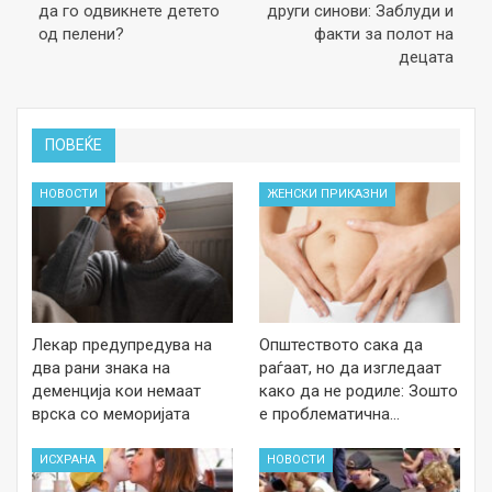
да го одвикнете детето
други синови: Заблуди и
од пелени?
факти за полот на
децата
ПОВЕЌЕ
НОВОСТИ
ЖЕНСКИ ПРИКАЗНИ
Лекар предупредува на
Општеството сака да
два рани знака на
раѓаат, но да изгледаат
деменција кои немаат
како да не родиле: Зошто
врска со меморијата
е проблематична…
ИСХРАНА
НОВОСТИ