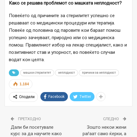
Како се решава проблемот со машката неплодност?
Повеќето од причините за стерилитет успешно се
решаваат со медицински процедури или терапија.
Повеќе од половина од паровите кои бараат помош
успешно зачнуваат, природно или со медицинска
помош. Правилниот избор на лекар специјалист, како и
позитивниот став и упорност, во повеќето случаи
водат кон целта.
машки стерилитет
неплодност
причини за неплодност
1.184
Facebook
Twitter
Сподели
ПРЕТХОДНО
СЛЕДНО
Дали би посетувале
Зошто некои жени
курс за да научите како
раѓаат само ќерки, а