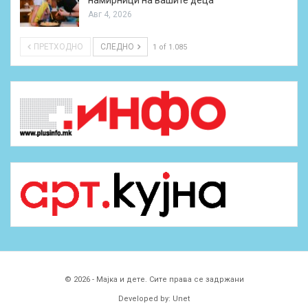
намирници на вашите деца
Авг 4, 2026
ПРЕТХОДНО
СЛЕДНО
1 of 1.085
© 2026 - Мајка и дете. Сите права се задржани
Developed by:
Unet