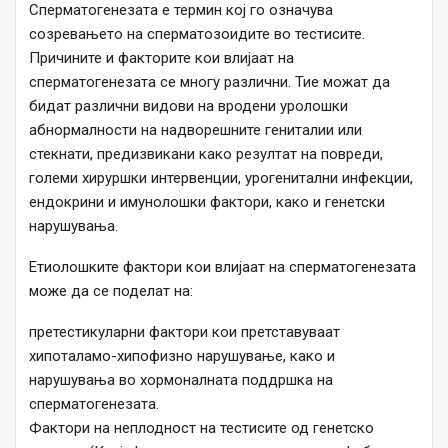
Сперматогенезата е термин кој го означува
созревањето на сперматозоидите во тестисите.
Причините и факторите кои влијаат на
сперматогенезата се многу различни. Тие можат да
бидат различни видови на вродени уролошки
абнормалности на надворешните гениталии или
стекнати, предизвикани како резултат на повреди,
големи хируршки интервенции, урогенитални инфекции,
ендокрини и имунолошки фактори, како и генетски
нарушувања.
Етиолошките фактори кои влијаат на сперматогенезата
може да се поделат на:
претестикуларни фактори кои претставуваат
хипоталамо-хипофизно нарушување, како и
нарушувања во хормоналната поддршка на
сперматогенезата.
Фактори на неплодност на тестисите од генетско