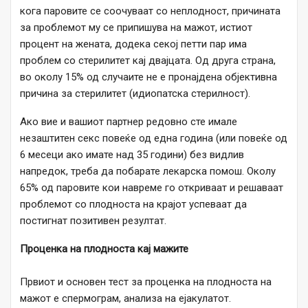
кога паровите се соочуваат со неплодност, причината
за проблемот му се припишува на мажот, истиот
процент на жената, додека секој петти пар има
проблем со стерилитет кај двајцата. Од друга страна,
во околу 15% од случаите не е пронајдена објективна
причина за стерилитет (идиопатска стерилност).
Ако вие и вашиот партнер редовно сте имале
незаштитен секс повеќе од една година (или повеќе од
6 месеци ако имате над 35 години) без видлив
напредок, треба да побарате лекарска помош. Околу
65% од паровите кои навреме го откриваат и решаваат
проблемот со плодноста на крајот успеваат да
постигнат позитивен резултат.
Проценка на плодноста кај мажите
Првиот и основен тест за проценка на плодноста на
мажот е спермограм, анализа на ејакулатот.