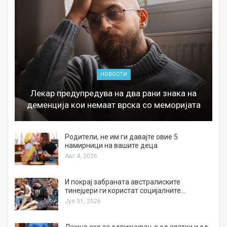
НОВОСТИ
Лекар предупредува на два рани знака на
деменција кои немаат врска со меморијата
а
Родители, не им ги давајте овие 5
намирници на вашите деца
Авг 4, 2026
И покрај забраната австралиските
тинејџери ги користат социјалните…
Јул 31, 2026
Лажно ехо за одвикнување од слатки и од