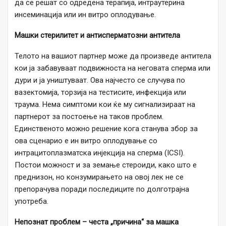
да се решат со одредена терапија, интраутерина
инсеминација или ин витро оплодување.
Машки стерилитет и антисперматозни антитела
Телото на вашиот партнер може да произведе антитела
кои ја забавуваат подвижноста на неговата сперма или
дури и ја уништуваат. Ова најчесто се случува по
вазектомија, торзија на тестисите, инфекција или
траума. Нема симптоми кои ќе му сигнализираат на
партнерот за постоење на таков проблем.
Единственото можно решение кога станува збор за
ова сценарио е ин витро оплодување со
интрацитоплазматска инјекција на сперма (ICSI).
Постои можност и за земање стероиди, како што е
преднизон, но конзумирањето на овој лек не се
препорачува поради последиците по долготрајна
употреба.
Непознат проблем – честа „причина“ за машка