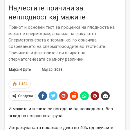
Најчестите причини за
неплодност кај мажите
Првиот и основен тест за проценка на плодноста на
мажот е спермограм, анализа на ејакулатот.
Сперматогенезата е термин кој го означува
созревањето на сперматозоидите во тестисите.
Причините и факторите кои влијаат на
сперматогенезата се многу различни.
Мај 25, 2023
Мајка И Дете
1.184
Сподели
И мажите и жените се погодени од неплодност, без
оглед на возрасната група.
Истражувањата покажале дека во 40% од случаите