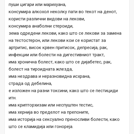
пуши цигари или марихуана,
консумира алкохол неколку пати во текот на денот,
користи различни видови на лекови,
консумира анаболни стероиди,
зема одредени лекови, како што се лекови за замена
на тестостерон, или лекови кои се користат за
артритис, висок крвен притисок, депресија, рак,
инфекции или болести на дигестивниот тракт,
има хронична болест, како што се дијабетес, рак,
болест на тироидната жлезда,
има нездрава и неразновидна исхрана,
страда од дебелина,
е изложен на разни токсини, како што се пестициди
итн.
има крипторхизам или неспуштен тестис,
има хернија во пределот на препоните,
има историја на сексуално преносливи болести, како
што се кламидија или гонореја.