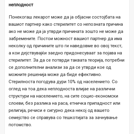
неплодност
Понекогаш лекарот може да ја објасни состојбата на
вашиот партнер како стерилитет со непозната причина
ако не може да ја утврди причината зошто не може да
забремените. Постои можност вашиот партнер да има
неколку од причините што ги наведовме во овој текст,
а кои дејствувајќи заедно придонесуваат за појава на
стерилитет. За да се потврди таквата теорија, потребни
се дополнителни анализи за да се утврди кое од
можните решенија може да биде ефективно.
Стерилноста погодува дури 10% од населението. Со
оглед на тоа дека неплодноста влијае на различни
структури на населението, на сите социо-економски
слоеви, без разлика на раса, етничка припадност или
религија, речиси е сигурно дека некој од вашето
семејство се справува со тешкотијата за зачнување
потомство.