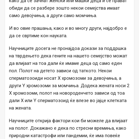
како да се зачнат женски или машки деца и се прават
обиди да се разбере зошто некои семејства имаат
само девојчиња, а други само момчиња.
И во овие прашања, како и во многу други, најдобро е
да се свртиме кон науката.
Научниците досега не пронајдоа докази за поддршка
на тврдењето дека гените на нашето семејство можат
да влијаат на тоа дали ќе имаме деца од само еден
пол. Полот на детето зависи од таткото. Некои
сперматозоиди носат X хромозоми за девојчиња, а
други Y хромозоми за момчиња. Додека жената носи 2
Х хромозоми, полот на новороденчето зависи од тоа
дали X или Y сперматозоид ќе влезе во јајце клетката
на жената.
Научниците открија фактори кои би можеле да влијаат
на полот. Докажано е дека по стресни времиња, како
природни катастрофи или пандемии, ќе има повеќе