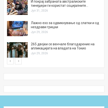
И покрај забраната австралиските
тинејџери ги користат социјалните…
Јул 31, 2026
Лажно ехо за одвикнување од слатки и од
нездрави грицки
Јул 29, 2026
а
265 двојки се венчале благодарение на
апликацијата на владата на Токио
Јул 29, 2026