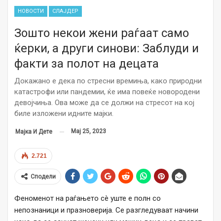
НОВОСТИ
СЛАЈДЕР
Зошто некои жени раѓаат само
ќерки, а други синови: Заблуди и
факти за полот на децата
Докажано е дека по стресни времиња, како природни
катастрофи или пандемии, ќе има повеќе новородени
девојчиња. Ова може да се должи на стресот на кој
биле изложени идните мајки.
Мај 25, 2023
Мајка И Дете
2.721
Сподели
Феноменот на раѓањето сè уште е полн со
непознаници и празноверија. Се разгледуваат начини