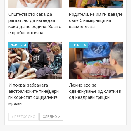
Општеството сака да
Родители, не им ги давајте
раѓаат, но да изгледаат
овие 5 намирници на
како да не родиле: Зошто
вашите деца
е проблематична…
НОВОСТИ
ДЕЦА 1-6
И покрај забраната
Лажно ехо за
австралиските тинејџери
одвикнување од слатки и
ги користат социјалните
од нездрави грицки
мрежи
ПРЕТХОДНО
СЛЕДНО