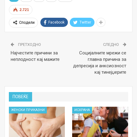
2.721
Facebook
Twitter
Сподели
ПРЕТХОДНО
СЛЕДНО
Најчестите причини за
Социјалните мрежи се
неплодност кај мажите
главна причина за
депресија и анксиозност
кај тинејџерите
ПОВЕЌЕ
ЖЕНСКИ ПРИКАЗНИ
ИСХРАНА