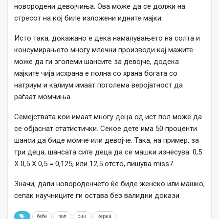
новородени девојчиња. Ова може да се должи на
стресот на кој биле изложени идните мајки.
Исто така, докажано е дека намалувањето на солта и
консумирањето многу млечни производи кај мажите
може да ги зголеми шансите за девојче, додека
мајките чија исхрана е полна со храна богата со
натриум и калиум имаат поголема веројатност да
раѓаат момчиња.
Семејствата кои имаат многу деца од ист пол може да
се објаснат статистички. Секое дете има 50 проценти
шанси да биде момче или девојче. Така, на пример, за
три деца, шансата сите деца да се машки изнесува: 0,5
X 0,5 X 0,5 = 0,125, или 12,5 отсто, пишува miss7.
Значи, дали новороденчето ќе биде женско или машко,
сепак научниците ги остава без валидни докази.
бебе
пол
син
ќерка