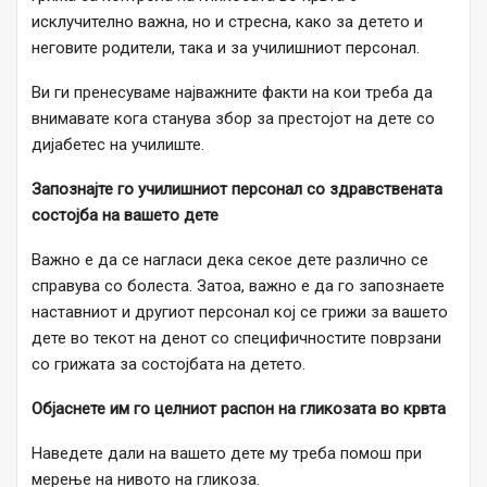
исклучително важна, но и стресна, како за детето и
неговите родители, така и за училишниот персонал.
Ви ги пренесуваме најважните факти на кои треба да
внимавате кога станува збор за престојот на дете со
дијабетес на училиште.
Запознајте го училишниот персонал со здравствената
состојба на вашето дете
Важно е да се нагласи дека секое дете различно се
справува со болеста. Затоа, важно е да го запознаете
наставниот и другиот персонал кој се грижи за вашето
дете во текот на денот со специфичностите поврзани
со грижата за состојбата на детето.
Објаснете им го целниот распон на гликозата во крвта
Наведете дали на вашето дете му треба помош при
мерење на нивото на гликоза.