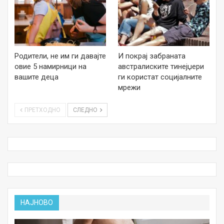
Родители, не им ги давајте
И покрај забраната
овие 5 намирници на
австралиските тинејџери
вашите деца
ги користат социјалните
мрежи
ПРЕТХОДНО
СЛЕДНО
НАЈНОВО