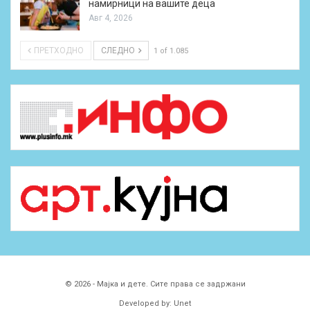
намирници на вашите деца
Авг 4, 2026
ПРЕТХОДНО
СЛЕДНО
1 of 1.085
© 2026 - Мајка и дете. Сите права се задржани
Developed by:
Unet