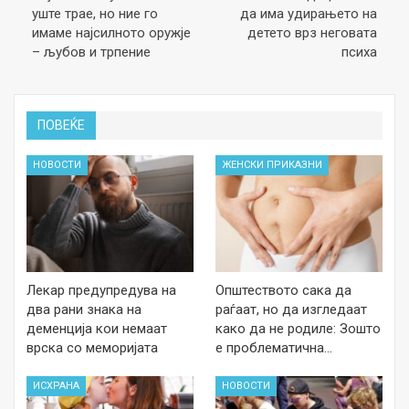
уште трае, но ние го
да има удирањето на
имаме најсилното оружје
детето врз неговата
– љубов и трпение
психа
ПОВЕЌЕ
НОВОСТИ
ЖЕНСКИ ПРИКАЗНИ
Лекар предупредува на
Општеството сака да
два рани знака на
раѓаат, но да изгледаат
деменција кои немаат
како да не родиле: Зошто
врска со меморијата
е проблематична…
ИСХРАНА
НОВОСТИ