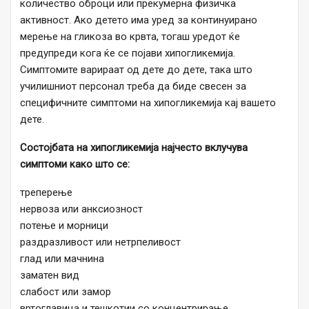
количество оброци или прекумерна физичка
активност. Ако детето има уред за континуирано
мерење на гликоза во крвта, тогаш уредот ќе
предупреди кога ќе се појави хипогликемија.
Симптомите варираат од дете до дете, така што
училишниот персонал треба да биде свесен за
специфичните симптоми на хипогликемија кај вашето
дете.
Состојбата на хипогликемија најчесто вклучува
симптоми како што се:
треперење
нервоза или анксиозност
потење и морници
раздразливост или нетрпеливост
глад или мачнина
заматен вид
слабост или замор
вртоглавица и тешкотии со концентрирање