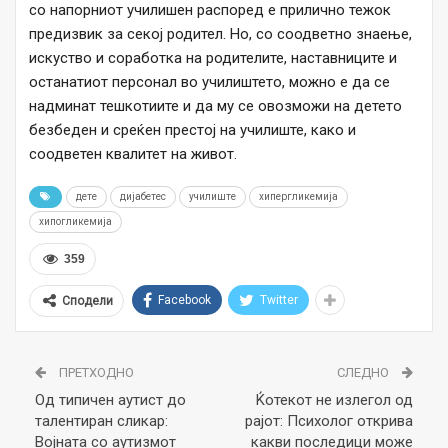
со напорниот училишен распоред е прилично тежок
предизвик за секој родител. Но, со соодветно знаење,
искуство и соработка на родителите, наставниците и
останатиот персонал во училиштето, можно е да се
надминат тешкотиите и да му се овозможи на детето
безбеден и среќен престој на училиште, како и
соодветен квалитет на живот.
дете
дијабетес
училиште
хипергликемија
хипогликемија
359
Facebook
Twitter
Сподели
ПРЕТХОДНО
СЛЕДНО
Од типичен аутист до
Ќотекот не излегол од
талентиран сликар:
рајот: Психолог открива
Војната со аутизмот
какви последици може