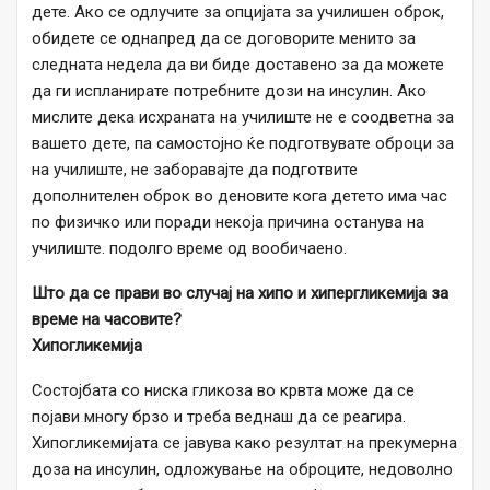
дете. Ако се одлучите за опцијата за училишен оброк,
обидете се однапред да се договорите менито за
следната недела да ви биде доставено за да можете
да ги испланирате потребните дози на инсулин. Ако
мислите дека исхраната на училиште не е соодветна за
вашето дете, па самостојно ќе подготвувате оброци за
на училиште, не заборавајте да подготвите
дополнителен оброк во деновите кога детето има час
по физичко или поради некоја причина останува на
училиште. подолго време од вообичаено.
Што да се прави во случај на хипо и хипергликемија за
време на часовите?
Хипогликемија
Состојбата со ниска гликоза во крвта може да се
појави многу брзо и треба веднаш да се реагира.
Хипогликемијата се јавува како резултат на прекумерна
доза на инсулин, одложување на оброците, недоволно