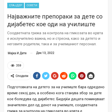
СЛАЈДЕР
СОВЕТИ
Најважните препораки за дете со
дијабетес кое оди на училиште
Соодветната грижа за контрола на гликозата во крвта
е исклучително важна, но и стресна, како за детето и
неговите родители, така и за училишниот персонал.
Дек 13, 2022
Мајка И Дете
359
Сподели
Подготовката на детето за на училиште бара одредено
време секој ден, а особено кога станува збор за дете
кое боледува од дијабетес. Бидејќи децата поминуваат
значителен дел од денот на училиште, соодветната
грижа за контрола на гликозата во крвта е