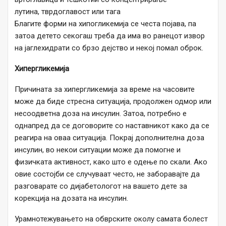
лутина, тврдоглавост или тага
Благите форми на хипогликемија се честа појава, па
затоа детето секогаш треба да има во ранецот извор
на јаглехидрати со брзо дејство и некој помал оброк.
Хипергликемија
Причината за хипергликемија за време на часовите
може да биде стресна ситуација, продолжен одмор или
несоодветна доза на инсулин. Затоа, потребно е
однапред да се договорите со наставникот како да се
реагира на оваа ситуација. Покрај дополнителна доза
инсулин, во некои ситуации може да помогне и
физичката активност, како што е одење по скали. Ако
овие состојби се случуваат често, не заборавајте да
разговарате со дијабетологот на вашето дете за
корекција на дозата на инсулин.
Урамнотежувањето на обврските околу самата болест