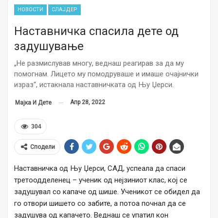
НОВОСТИ
СЛАЈДЕР
Наставничка спасила дете од
задушување
„Не размислував многу, веднаш реагирав за да му
помогнам. Лицето му помодруваше и имаше очајнички
израз“, истакнала наставничката од Њу Џерси.
Апр 28, 2022
Мајка И Дете
304
Сподели
Наставничка од Њу Џерси, САД, успеала да спаси
третоодделенец – ученик од нејзиниот клас, кој се
задушувал со капаче од шише. Ученикот се обидел да
го отвори шишето со забите, а потоа почнал да се
задушува од капачето. Веднаш се упатил кон