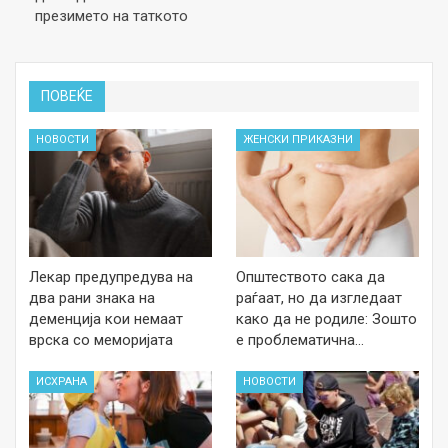
презимето на таткото
ПОВЕЌЕ
НОВОСТИ
ЖЕНСКИ ПРИКАЗНИ
Лекар предупредува на
Општеството сака да
два рани знака на
раѓаат, но да изгледаат
деменција кои немаат
како да не родиле: Зошто
врска со меморијата
е проблематична…
ИСХРАНА
НОВОСТИ