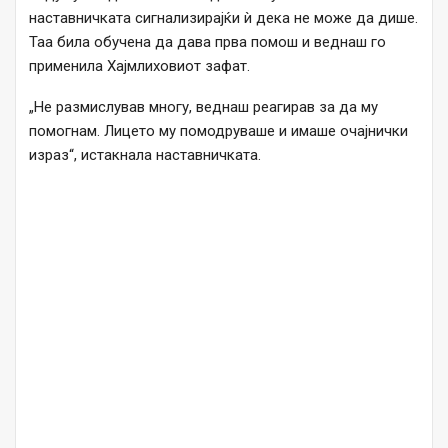
наставничката сигнализирајќи ѝ дека не може да дише.
Таа била обучена да дава прва помош и веднаш го
применила Хајмлиховиот зафат.
„Не размислував многу, веднаш реагирав за да му
помогнам. Лицето му помодруваше и имаше очајнички
израз“, истакнала наставничката.