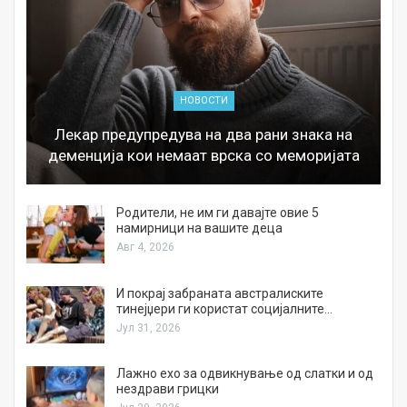
НОВОСТИ
Лекар предупредува на два рани знака на
деменција кои немаат врска со меморијата
а
Родители, не им ги давајте овие 5
намирници на вашите деца
Авг 4, 2026
И покрај забраната австралиските
тинејџери ги користат социјалните…
Јул 31, 2026
Лажно ехо за одвикнување од слатки и од
нездрави грицки