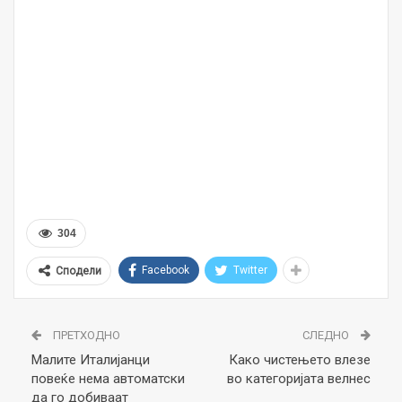
304
Facebook
Twitter
Сподели
ПРЕТХОДНО
СЛЕДНО
Малите Италијанци
Како чистењето влезе
повеќе нема автоматски
во категоријата велнес
да го добиваат