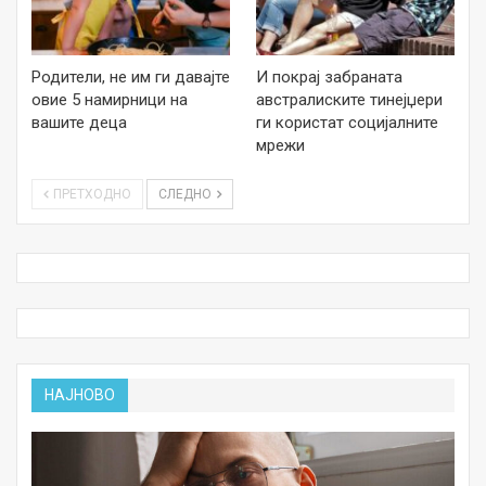
Родители, не им ги давајте
И покрај забраната
овие 5 намирници на
австралиските тинејџери
вашите деца
ги користат социјалните
мрежи
ПРЕТХОДНО
СЛЕДНО
НАЈНОВО