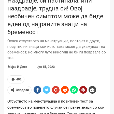
Наздравје, си настинала, или
наздравје, трудна си! Овој
необичен симптом може да биде
еден од најраните знаци на
бременост
Освен отсуството на менструација, постојат и други,
посуптилни знаци кои исто така може да укажуваат на
бременост, но многу луѓе никогаш не би ги поврзале со
тоа.
Јун 15, 2023
Мајка И Дете
401
Сподели
Отсуството на менструација и позитивен тест за
бременост во повеќето случаи се првите знаци со кои
жената дознава дека е бремена. Сепак, лекарите