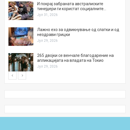
И покрај забраната австралиските
тинејџери ги користат социјалните…
Јул 31, 2026
Лажно ехо за одвикнување од слатки и од
нездрави грицки
Јул 29, 2026
а
265 двојки се венчале благодарение на
апликацијата на владата на Токио
Јул 29, 2026