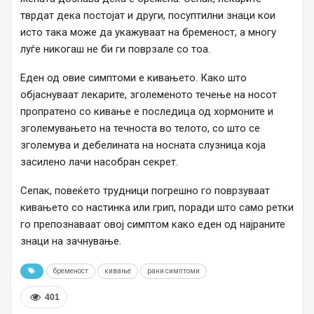
тврдат дека постојат и други, посуптилни знаци кои
исто така може да укажуваат на бременост, а многу
луѓе никогаш не би ги поврзале со тоа.
Еден од овие симптоми е кивањето. Како што
објаснуваат лекарите, зголеменото течење на носот
пропратено со кивање е последица од хормоните и
зголемувањето на течноста во телото, со што се
зголемува и дебелината на носната слузница која
засилено лачи насобран секрет.
Сепак, повеќето трудници погрешно го поврзуваат
кивањето со настинка или грип, поради што само ретки
го препознаваат овој симптом како еден од најраните
знаци на зачнување.
бременост
кивање
рани симптоми
401