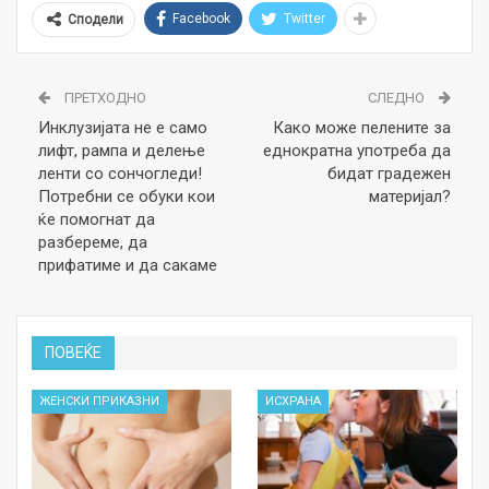
Facebook
Twitter
Сподели
ПРЕТХОДНО
СЛЕДНО
Инклузијата не е само
Како може пелените за
лифт, рампа и делење
еднократна употреба да
ленти со сончогледи!
бидат градежен
Потребни се обуки кои
материјал?
ќе помогнат да
разбереме, да
прифатиме и да сакаме
ПОВЕЌЕ
ЖЕНСКИ ПРИКАЗНИ
ИСХРАНА