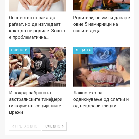
Општеството сака да
Родители, не им ги давајте
раѓаат, но да изгледаат
овие 5 намирници на
како да не родиле: Зошто
вашите деца
е проблематична…
НОВОСТИ
ДЕЦА 1-6
И покрај забраната
Лажно ехо за
австралиските тинејџери
одвикнување од слатки и
ги користат социјалните
од нездрави грицки
мрежи
ПРЕТХОДНО
СЛЕДНО